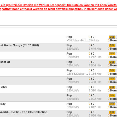
 ein großteil der Dateien mit WinRar 5.x gepackt. Die Dateien können mit alten WinRa
geöffnet noch entpackt werden da nicht abwärtskompatibel. Installiert euch daher Wi
Pop
0
/ 0
DDL
VBR kbps 44.1kHz Joint-St
354 Hits
0
Komm
s & Radio Songs (31.07.2026)
Pop
0
/ 0
DDL
320 kbit/s
1.649 Hits
0
Komm
Pop
0
/ 0
DDL
320 kbit/s
1.242 Hits
0
Komm
 Best Of
Pop
0
/ 0
DDL
320 kbit/s
1.984 Hits
0
Komm
Pop
0
/ 0
DDL
CBR 320kbps 44.1kHz Joint
1.154 Hits
0
Komm
Pop
0
/ 0
DDL
320 kbit/s
2.498 Hits
0
Komm
 2026
Pop
0
/ 0
DDL
320 kbit/s
2.390 Hits
0
Komm
Pop
0
/ 0
DDL
320 kbit/s
2.092 Hits
0
Komm
iday
Pop
0
/ 0
DDL
320 kbit/s
2.812 Hits
0
Komm
 World…EVER! - The #1s Collection
Pop
0
/ 0
DDL
320 kbit/s
2.066 Hits
0
Komm