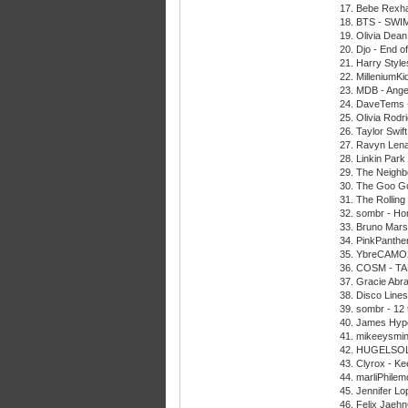
17. Bebe Rexha
18. BTS - SWI
19. Olivia Dea
20. Djo - End o
21. Harry Style
22. MilleniumKid
23. MDB - Ang
24. DaveTems 
25. Olivia Rodr
26. Taylor Swift
27. Ravyn Lena
28. Linkin Par
29. The Neighb
30. The Goo Goo
31. The Rolling
32. sombr - H
33. Bruno Mars 
34. PinkPanthe
35. YbreCAMO2
36. COSM - T
37. Gracie Abra
38. Disco Line
39. sombr - 12 
40. James Hyp
41. mikeeysmin
42. HUGELSOL
43. Clyrox - K
44. marliPhilem
45. Jennifer L
46. Felix Jaeh