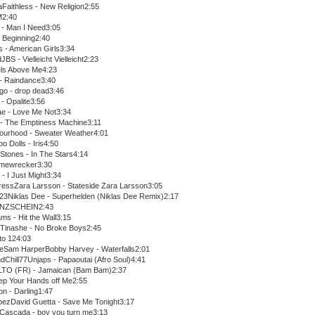
Faithless - New Religion2:55
M2:40
n - Man I Need3:05
f Beginning2:40
s - American Girls3:34
JBS - Vielleicht Vielleicht2:23
els Above Me4:23
- Raindance3:40
igo - drop dead3:46
 - Opalite3:56
e - Love Me Not3:34
k - The Emptiness Machine3:11
ourhood - Sweater Weather4:01
 Dolls - Iris4:50
 Stones - In The Stars4:14
omewrecker3:30
- I Just Might3:34
ressZara Larsson - Stateside Zara Larsson3:05
3Niklas Dee - Superhelden (Niklas Dee Remix)2:17
ANZSCHEIN2:43
ms - Hit the Wall3:15
sTinashe - No Broke Boys2:45
to 124:03
eSam HarperBobby Harvey - Waterfalls2:01
dChill77Unjaps - Papaoutai (Afro Soul)4:41
TO (FR) - Jamaican (Bam Bam)2:37
eep Your Hands off Me2:55
on - Darling1:47
opezDavid Guetta - Save Me Tonight3:17
nCascada - boy you turn me3:13