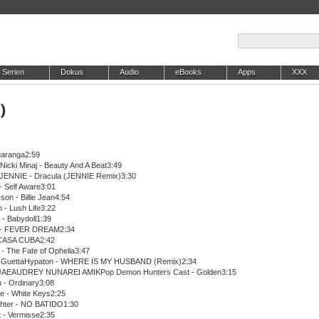
Serien
Dokus
Audio
eBooks
Apps
XXX
)
garanga2:59
rNicki Minaj - Beauty And A Beat3:49
aJENNIE - Dracula (JENNIE Remix)3:30
- Self Aware3:01
son - Billie Jean4:54
 - Lush Life3:22
 - Babydoll1:39
n - FEVER DREAM2:34
 CASA CUBA2:42
t - The Fate of Ophelia3:47
 GuettaHypaton - WHERE IS MY HUSBAND (Remix)2:34
AEAUDREY NUNAREI AMIKPop Demon Hunters Cast - Golden3:15
n - Ordinary3:08
ke - White Keys2:25
ghter - NO BATIDO1:30
 - Vermisse2:35