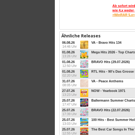
Ab sofort wird
wie 4.x weder 
>WinRAR 5.x<
Ähnliche Releases
06.08.26
VA - Bravo Hits 134
14:46 Uhr
01.08.26
Mega Hits 2026 - Top Chart
13:26 Uhr
01.08.26
BRAVO Hits (29.07.2026)
12:50 Uhr
01.08.26
RTL Hits - 90's Das Grosse
02:20 Uhr
31.07.26
VA - Peace Anthems
08:05 Uhr
27.07.26
NOW - Yearbook 1971
13:23 Uhr
25.07.26
Ballermann Summer Charts
17:47 Uhr
25.07.26
BRAVO Hits (22.07.2026)
17:39 Uhr
25.07.26
100 Hits - Best Summer Hol
13:03 Uhr
25.07.26
The Best Car Songs In The
12:55 Uhr