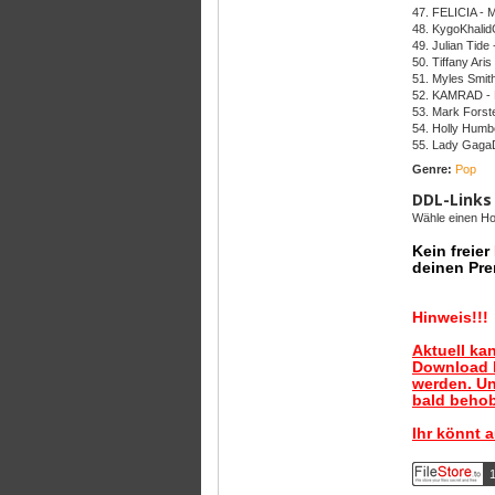
47. FELICIA - 
48. KygoKhalid
49. Julian Tide
50. Tiffany Aris
51. Myles Smith
52. KAMRAD - 
53. Mark Forste
54. Holly Hum
55. Lady Gaga
Genre:
Pop
DDL-Links
Wähle einen Hos
Kein freie
deinen Pre
Hinweis!!!
Aktuell ka
Download B
werden. Un
bald behob
Ihr könnt 
1