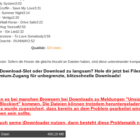
My System3:03
Gryffin - Save My Love3:31
 - Summer Night3:14
 - Vertigo2:20
Niall Horan - Drive Safe3:22
Hug Yourself2:55
r - Ein Lied2:32
berstone - To Love Somebody3:59
Doechii - RUNWAY2:52
Qualität:
320 kbit/s
ter. Sofern die Hoster die gleiche Anzahl an Dateien haben, sind diese untereinander kompat
r Download-Slot oder Download zu langsam? Hole dir jetzt bei Files
mium-Zugang für unbegrenzte, blitzschnelle Downloads!
nn es bei manchen Browsern bei Downloads zu Meldungen "Unsic
lockiert" kommen. Die Dateien können trotzdem heruntergelade
s wurde zugesichert, dass bereits an dem Problem gearbeitet wir
en sein sollte.
auch gerne jDownloader nutzen, dann besteht diese Problematik n
 Datei
400,19 MB