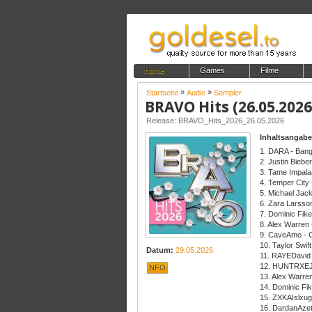
Home
Games
Filme
»
»
Startseite
Audio
Sampler
BRAVO Hits (26.05.2026
Release: BRAVO_Hits_2026_26.05.2026
Inhaltsangabe
1. DARA - Ban
2. Justin Biebe
3. Tame Impal
4. Temper City 
5. Michael Jack
6. Zara Larsson
7. Dominic Fike
8. Alex Warre
9. CaveAmo -
10. Taylor Swif
Datum:
29.05.2026
11. RAYEDavid
12. HUNTRXEJ
NFO
13. Alex Warre
14. Dominic Fi
15. ZXKAIslxu
16. DardanAzet