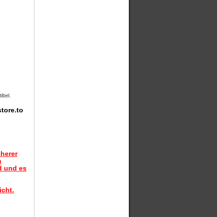
ibel.
tore.to
herer
n
d und es
icht.