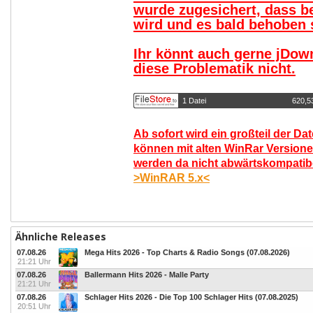
wurde zugesichert, dass b
wird und es bald behoben s
Ihr könnt auch gerne jDow
diese Problematik nicht.
1 Datei
620,5
Ab sofort wird ein großteil der Da
können mit alten WinRar Versione
werden da nicht abwärtskompatibel
>WinRAR 5.x<
Ähnliche Releases
07.08.26
Mega Hits 2026 - Top Charts & Radio Songs (07.08.2026)
21:21 Uhr
07.08.26
Ballermann Hits 2026 - Malle Party
21:21 Uhr
07.08.26
Schlager Hits 2026 - Die Top 100 Schlager Hits (07.08.2025)
20:51 Uhr