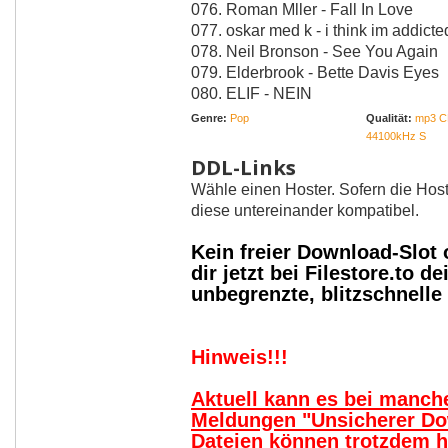
076. Roman Mller - Fall In Love
077. oskar med k - i think im addicte
078. Neil Bronson - See You Again
079. Elderbrook - Bette Davis Eyes
080. ELIF - NEIN
Genre:
Pop
Qualität:
mp3 C
44100kHz S
DDL-Links
Wähle einen Hoster. Sofern die Host
diese untereinander kompatibel.
Kein freier Download-Slot
dir jetzt bei Filestore.to
unbegrenzte, blitzschnell
Hinweis!!!
Aktuell kann es bei manc
Meldungen "Unsicherer Do
Dateien können trotzdem 