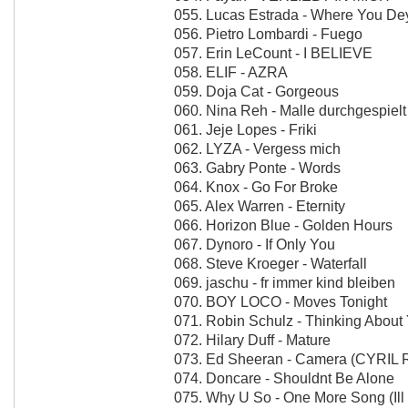
055. Lucas Estrada - Where You De
056. Pietro Lombardi - Fuego
057. Erin LeCount - I BELIEVE
058. ELIF - AZRA
059. Doja Cat - Gorgeous
060. Nina Reh - Malle durchgespielt
061. Jeje Lopes - Friki
062. LYZA - Vergess mich
063. Gabry Ponte - Words
064. Knox - Go For Broke
065. Alex Warren - Eternity
066. Horizon Blue - Golden Hours
067. Dynoro - If Only You
068. Steve Kroeger - Waterfall
069. jaschu - fr immer kind bleiben
070. BOY LOCO - Moves Tonight
071. Robin Schulz - Thinking About Y
072. Hilary Duff - Mature
073. Ed Sheeran - Camera (CYRIL 
074. Doncare - Shouldnt Be Alone
075. Why U So - One More Song (Il