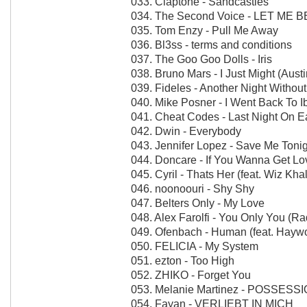
033. Claptone - Sandcastles
034. The Second Voice - LET ME B
035. Tom Enzy - Pull Me Away
036. Bl3ss - terms and conditions
037. The Goo Goo Dolls - Iris
038. Bruno Mars - I Just Might (Aust
039. Fideles - Another Night Withou
040. Mike Posner - I Went Back To I
041. Cheat Codes - Last Night On E
042. Dwin - Everybody
043. Jennifer Lopez - Save Me Toni
044. Doncare - If You Wanna Get L
045. Cyril - Thats Her (feat. Wiz Khal
046. noonoouri - Shy Shy
047. Belters Only - My Love
048. Alex Farolfi - You Only You (Ra
049. Ofenbach - Human (feat. Haywo
050. FELICIA - My System
051. ezton - Too High
052. ZHIKO - Forget You
053. Melanie Martinez - POSSESS
054. Fayan - VERLIEBT IN MICH