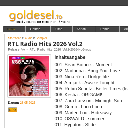
Home
Games
Filme
Serien
Dokus
Au
»
»
Startseite
Audio
Sampler
RTL Radio Hits 2026 Vol.2
Release: VA_-_RTL_Radio_Hits_2026_Vol.2-2026-NoGroup
Inhaltsangabe
001. Sean Biopcik - Moment
002. Madonna - Bring Your Love
003. Nina Reh - Dorfgefhle
004. Afrojack - Awake Tonight
005. Robin Schulz - Better Times (f
006. Kesha - ORIGAMI!
007. Zara Larsson - Midnight Sun
Datum:
28.05.2026
008. Gordo - Loco Loco
NFO
009. Marten Lou - Hideaway
010. OSWALD - sommer
011. Hypaton - Slide