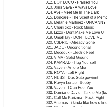
012. BOY LOCO - Praised You
013. Joris Sava - Always Love
014. Ave - Meet Me In The Dark
015. Doncare - The Scent of a Mem
016. Melanie Martinez - UNCANN
017. Charli xcx - Rock Music
018. Lizzo - Dont Make Me Love U
019. Omah lay - DONT LOVE ME
020. C3DRIC - Already Gone
021. JADE - Unconditional
022. Mecdoux - Electric Feel
023. VIMA - Solid Ground
024. KAMRAD - Hug Yourself
025. Vaven - Amore Mio
026. ROYA - Left Right
027. NESS - Das Gute gewinnt
028. Ravyn Lenae - Bobby
029. Vaven - I Can Feel You
030. Damiano David - Talk to Me (fea
031. Call Me Karizma - Fuck, Fight
032. Artemas - i kinda like how u kn