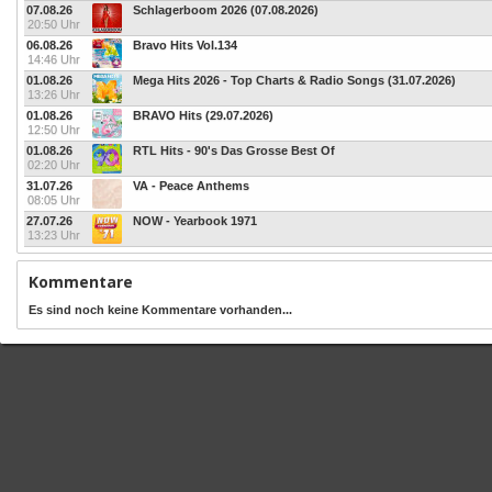
07.08.26
Schlagerboom 2026 (07.08.2026)
20:50 Uhr
06.08.26
Bravo Hits Vol.134
14:46 Uhr
01.08.26
Mega Hits 2026 - Top Charts & Radio Songs (31.07.2026)
13:26 Uhr
01.08.26
BRAVO Hits (29.07.2026)
12:50 Uhr
01.08.26
RTL Hits - 90's Das Grosse Best Of
02:20 Uhr
31.07.26
VA - Peace Anthems
08:05 Uhr
27.07.26
NOW - Yearbook 1971
13:23 Uhr
Kommentare
Es sind noch keine Kommentare vorhanden...