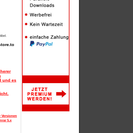
ibel.
tore.to
herer
n
d und es
icht.
r Versionen
nrar 5.x