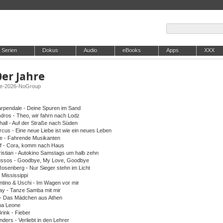
Serien
Dokus
Audio
eBooks
Apps
XXX
0er Jahre
re-2026-NoGroup
rpendale - Deine Spuren im Sand
dros - Theo, wir fahrn nach Lodz
hall - Auf der Straße nach Süden
cus - Eine neue Liebe ist wie ein neues Leben
ke - Fahrende Musikanten
off - Cora, komm nach Haus
ristian - Autokino Samstags um halb zehn
ussos - Goodbye, My Love, Goodbye
Rosenberg - Nur Sieger stehn im Licht
 Mississippi
ntino & Uschi - Im Wagen vor mir
day - Tanze Samba mit mir
t - Das Mädchen aus Athen
ma Leone
rink - Fieber
nders - Verliebt in den Lehrer