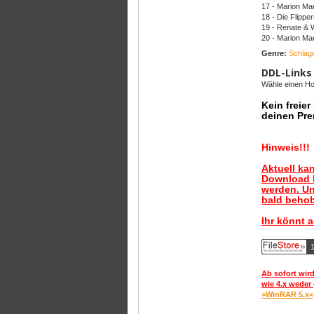
17 - Marion Ma
18 - Die Flippe
19 - Renate & 
20 - Marion M
Genre:
Schlag
DDL-Links
Wähle einen Hos
Kein freie
deinen Pre
Hinweis!!!
Aktuell ka
Download B
werden. Un
bald behob
Ihr könnt 
1
Ab sofort wird
wie 4.x weder 
>WinRAR 5.x<