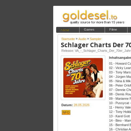
Home
Games
Filme
»
»
Startseite
Audio
Sampler
Schlager Charts Der 7
Release: VA_-_Schlager_Charts_Der_70er_Jah
Inhaltsangabe
01 - Howard Ca
02 - Vicky Lean
03 - Tony Mars
04 - Jürgen Mar
05 - Nina & Mi
06 - Peter Orl
07 - Dennie Ch
08 - Demis Ro
09 - Marianne 
10 - Pussycat -
Datum:
28.05.2026
11 - Henry Vale
12 - Tony Holi
NFO
13 - Karel Got
14 - Bino - Ma
15 - Bernhard B
16 - Christian A