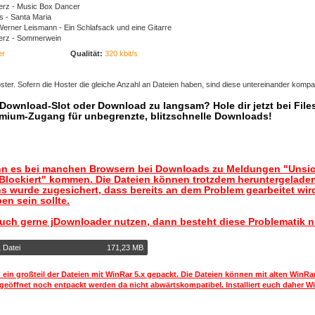
erz - Music Box Dancer
rs - Santa Maria
Werner Leismann - Ein Schlafsack und eine Gitarre
aerz - Sommerwein
er
Qualität:
320 kbit/s
ter. Sofern die Hoster die gleiche Anzahl an Dateien haben, sind diese untereinander kompat
r Download-Slot oder Download zu langsam? Hole dir jetzt bei Files
mium-Zugang für unbegrenzte, blitzschnelle Downloads!
nn es bei manchen Browsern bei Downloads zu Meldungen "Unsic
lockiert" kommen. Die Dateien können trotzdem heruntergelade
s wurde zugesichert, dass bereits an dem Problem gearbeitet wir
en sein sollte.
auch gerne jDownloader nutzen, dann besteht diese Problematik n
 Datei
171,23 MB
 ein großteil der Dateien mit WinRar 5.x gepackt. Die Dateien können mit alten WinRa
geöffnet noch entpackt werden da nicht abwärtskompatibel. Installiert euch daher Wi