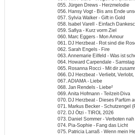
055. Jürgen Drews - Herzmelodie
056. Hansy Vogt - Bis ans Ende un
057. Sylvia Walker - Gift in Gold
058. Isabel Varell - Einfach Dankes
059. Safiya - Kurz vorm Ziel
060. Marc Eggers - Mon Amour
061. DJ Herzbeat - Rot sind die Ro
062. Sarah Engels - Fire
063. Annemarie Eilfeld - Was ist s
064. Howard Carpendale - Samstag N
065. Rosanna Rocci - Mit dir zusam
066. DJ Herzbeat - Verliebt, Verlobt,
067. ADIAMA - Liebe
068. Jan Rendels - Liebe²
069. Anita Hofmann - Teilzeit-Diva
070. DJ Herzbeat - Dieses Parfüm a
071. Markus Becker - Schutzengel (
072. DJ Ötzi - TIROL 2026
073. Daniel Sommer - Verboten nah
074. Pia-Sophie - Fang das Licht
075. Patricia Larraß - Wenn mein He