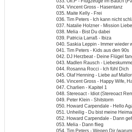
033. Oli.P - Flugzeuge im Bauch (Par
034. Vincent Gross - Hasentanz
035. Maite Kelly - Frei
036. Tim Peters - Ich kann nicht sch
037. Natalie Holzner - Mission Lieb
038. Melia - Bist Du dabei
039. Patricia Larraß - Ibiza
040. Saskia Leppin - Immer wieder wi
041. Tim Peters - Kids aus den 90s
042. DJ Herzbeat - Deine Flügel fa
043. Madlen Rausch - Liebeskummer 
044. Rosanna Rocci - Ich fühl Dich
045. Olaf Henning - Liebe auf Mallo
046. Vincent Gross - Happy Wife, H
047. Charlien - Kapitel 1
048. Stereoact - Idiot (Stereoact Re
049. Peter Klein - Shitstorm
050. Howard Carpendale - Hello Agai
051. Unheilig - Du bist meine Heima
052. Howard Carpendale - Dann geh 
053. Melia - Dann flieg
054. Tim Peters - Wegen Dir (warum