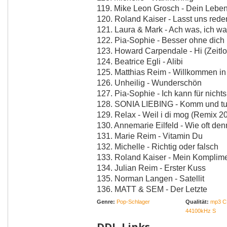
119. Mike Leon Grosch - Dein Lebe
120. Roland Kaiser - Lasst uns rede
121. Laura & Mark - Ach was, ich wa
122. Pia-Sophie - Besser ohne dich
123. Howard Carpendale - Hi (Zeitlo
124. Beatrice Egli - Alibi
125. Matthias Reim - Willkommen in
126. Unheilig - Wunderschön
127. Pia-Sophie - Ich kann für nicht
128. SONIA LIEBING - Komm und t
129. Relax - Weil i di mog (Remix 2
130. Annemarie Eilfeld - Wie oft de
131. Marie Reim - Vitamin Du
132. Michelle - Richtig oder falsch
133. Roland Kaiser - Mein Komplim
134. Julian Reim - Erster Kuss
135. Norman Langen - Satellit
136. MATT & SEM - Der Letzte
Genre:
Pop-Schlager
Qualität:
mp3 C
44100kHz S
DDL-Links