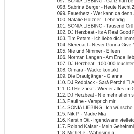
097. SONIA LIEBING - Ganz nah bei
098. Sabrina Berger - Heute Nacht 2
099. Feuerherz - Wer kann da denn
100. Natalie Holzner - Lebendig
101. SONIA LIEBING - Tausend Gr
102. DJ Herzbeat - Its A Real Good 
103. Tim Peters - Ich liebe dich imm
104. Stereoact - Never Gonna Give
105. Nie und Nimmer - Eileen
106. Norman Langen - Am Ende lieb
107. DJ Herzbeat - 100.000 leuchte
108. Oimara - Wackelkontakt
109. Die Draufgänger - Gianna
110. DJ Redblack - Sarà Perché Ti 
111. DJ Herzbeat - Wieder alles im G
112. DJ Herzbeat - Nie mehr allein 
113. Pauline - Versprich mir
114. SONIA LIEBING - Ich wünsche d
115. Nik P. - Madre Mia
116. Kerstin Ott - Irgendwann vielle
117. Roland Kaiser - Mein Geheimn
118. Michelle - Wahnsinnig