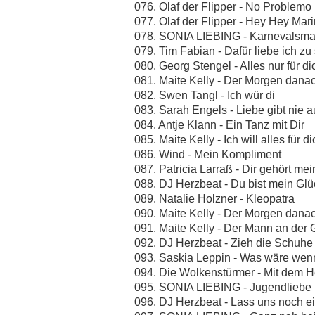
076. Olaf der Flipper - No Problemo
077. Olaf der Flipper - Hey Hey Mar
078. SONIA LIEBING - Karnevalsm
079. Tim Fabian - Dafür liebe ich zu
080. Georg Stengel - Alles nur für di
081. Maite Kelly - Der Morgen dan
082. Swen Tangl - Ich wür di
083. Sarah Engels - Liebe gibt nie a
084. Antje Klann - Ein Tanz mit Dir
085. Maite Kelly - Ich will alles für d
086. Wind - Mein Kompliment
087. Patricia Larraß - Dir gehört me
088. DJ Herzbeat - Du bist mein Gl
089. Natalie Holzner - Kleopatra
090. Maite Kelly - Der Morgen dana
091. Maite Kelly - Der Mann an der 
092. DJ Herzbeat - Zieh die Schuhe
093. Saskia Leppin - Was wäre wen
094. Die Wolkenstürmer - Mit dem H
095. SONIA LIEBING - Jugendliebe 
096. DJ Herzbeat - Lass uns noch e