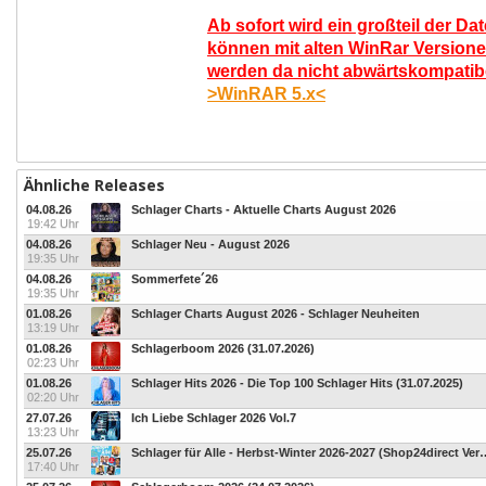
Ab sofort wird ein großteil der Da
können mit alten WinRar Versione
werden da nicht abwärtskompatibel
>WinRAR 5.x<
Ähnliche Releases
04.08.26
Schlager Charts - Aktuelle Charts August 2026
19:42 Uhr
04.08.26
Schlager Neu - August 2026
19:35 Uhr
04.08.26
Sommerfete´26
19:35 Uhr
01.08.26
Schlager Charts August 2026 - Schlager Neuheiten
13:19 Uhr
01.08.26
Schlagerboom 2026 (31.07.2026)
02:23 Uhr
01.08.26
Schlager Hits 2026 - Die Top 100 Schlager Hits (31.07.2025)
02:20 Uhr
27.07.26
Ich Liebe Schlager 2026 Vol.7
13:23 Uhr
25.07.26
Schlager für Alle - Herbst-Winter 20
17:40 Uhr