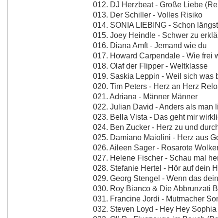
012. DJ Herzbeat - Große Liebe (Re
013. Der Schiller - Volles Risiko
014. SONIA LIEBING - Schon längst 
015. Joey Heindle - Schwer zu erkl
016. Diana Amft - Jemand wie du
017. Howard Carpendale - Wie frei wi
018. Olaf der Flipper - Weltklasse
019. Saskia Leppin - Weil sich was
020. Tim Peters - Herz an Herz Rel
021. Adriana - Männer Männer
022. Julian David - Anders als man l
023. Bella Vista - Das geht mir wirkl
024. Ben Zucker - Herz zu und durc
025. Damiano Maiolini - Herz aus G
026. Aileen Sager - Rosarote Wolke
027. Helene Fischer - Schau mal he
028. Stefanie Hertel - Hör auf dein
029. Georg Stengel - Wenn das dein
030. Roy Bianco & Die Abbrunzati B
031. Francine Jordi - Mutmacher Son
032. Steven Loyd - Hey Hey Sophia