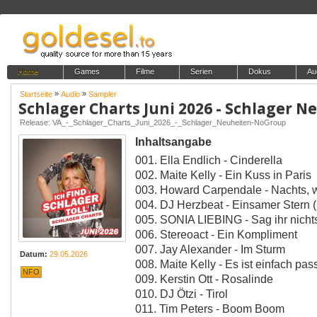
Home
Games
Filme
Serien
Dokus
Au
»
»
Startseite
Audio
Sampler
Schlager Charts Juni 2026 - Schlager N
Release: VA_-_Schlager_Charts_Juni_2026_-_Schlager_Neuheiten-NoGroup
Inhaltsangabe
001. Ella Endlich - Cinderella
002. Maite Kelly - Ein Kuss in Paris
003. Howard Carpendale - Nachts, we
004. DJ Herzbeat - Einsamer Stern 
005. SONIA LIEBING - Sag ihr nicht
006. Stereoact - Ein Kompliment
007. Jay Alexander - Im Sturm
Datum:
29.05.2026
008. Maite Kelly - Es ist einfach pas
NFO
009. Kerstin Ott - Rosalinde
010. DJ Ötzi - Tirol
011. Tim Peters - Boom Boom