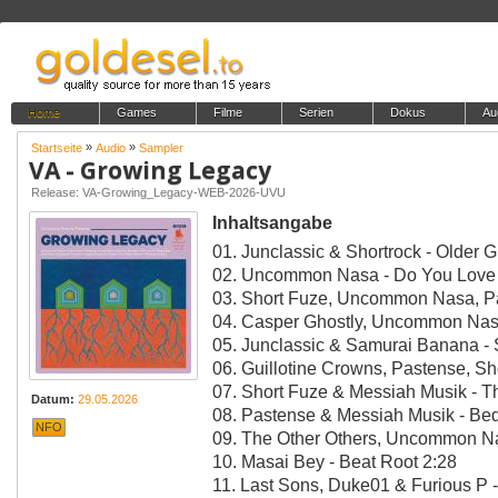
Home
Games
Filme
Serien
Dokus
Au
»
»
Startseite
Audio
Sampler
VA - Growing Legacy
Release: VA-Growing_Legacy-WEB-2026-UVU
Inhaltsangabe
01. Junclassic & Shortrock - Older Gu
02. Uncommon Nasa - Do You Love
03. Short Fuze, Uncommon Nasa, P
04. Casper Ghostly, Uncommon Nas
05. Junclassic & Samurai Banana - S
06. Guillotine Crowns, Pastense, 
07. Short Fuze & Messiah Musik - T
Datum:
29.05.2026
08. Pastense & Messiah Musik - Bed
NFO
09. The Other Others, Uncommon N
10. Masai Bey - Beat Root 2:28
11. Last Sons, Duke01 & Furious P