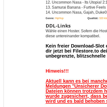
12. Uncommon Nasa - Its Utopia! 2:
13. Samurai Banana - Furtive Feels
14. Uncommon Nasa, Gajah, Duke01,
Genre:
HipHop
Qualität:
320 kbi
DDL-Links
Wähle einen Hoster. Sofern die Host
diese untereinander kompatibel.
Kein freier Download-Slot
dir jetzt bei Filestore.to
unbegrenzte, blitzschnell
Hinweis!!!
Aktuell kann es bei manc
Meldungen "Unsicherer Do
Dateien können trotzdem 
wurde zugesichert, dass b
wird und es bald behoben s