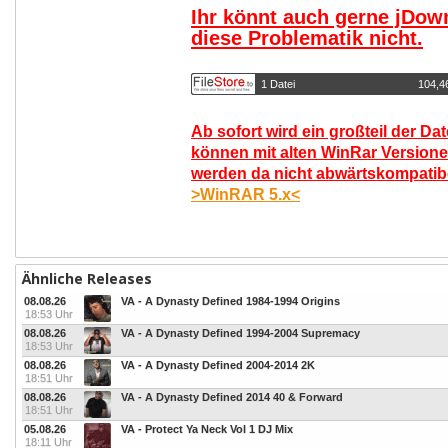
Ihr könnt auch gerne jDow
diese Problematik nicht.
1 Datei
104,4
Ab sofort wird ein großteil der Da
können mit alten WinRar Versione
werden da nicht abwärtskompatibel
>WinRAR 5.x<
Ähnliche Releases
08.08.26
VA - A Dynasty Defined 1984-1994 Origins
18:53 Uhr
08.08.26
VA - A Dynasty Defined 1994-2004 Supremacy
18:53 Uhr
08.08.26
VA - A Dynasty Defined 2004-2014 2K
18:51 Uhr
08.08.26
VA - A Dynasty Defined 2014 40 & Forward
18:51 Uhr
05.08.26
VA - Protect Ya Neck Vol 1 DJ Mix
18:11 Uhr