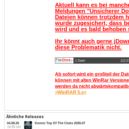
Aktuell kann es bei manc
Meldungen "Unsicherer Do
Dateien können trotzdem 
wurde zugesichert, dass b
wird und es bald behoben s
Ihr könnt auch gerne jDow
diese Problematik nicht.
1 Datei
122,0
Ab sofort wird ein großteil der Da
können mit alten WinRar Versione
werden da nicht abwärtskompatibel
>WinRAR 5.x<
Ähnliche Releases
04.08.26
Kontor Top Of The Clubs 2026.07
19:35 Uhr