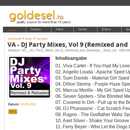
Home
Games
Filme
Serien
Dokus
Au
»
»
Startseite
Audio
Sampler
Release: VA_-_DJ_Party_Mixes_Vol_9_.Remixed_and_Reloaded._.Sped_Up.-.93613
Inhaltsangabe
01. Viva Cartel - If You Had My Lov
02. Angello Louda - Apache Sped U
03. Sam Davids - Material Girl Sped
04. Dillon Stormy - Purple Haze Sp
05. Marcus Morillo - My Girl Sped U
06. Seven Spiders - She Blinded M
07. Covered In Dirt - Pull up to th
Datum:
30.05.2026
08. DJ Pharasonic - Cat Scratch Fe
NFO
09. Ragno - The Godfather Waltz S
10. Axel Silver - Shake Your Groov
11. Ferry Beyer - Who Let the Dogs