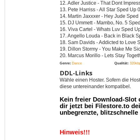
12. Adler Justice - That Dont Impr
13. Pete Harriss - All Star Sped Up 
14. Martin Jaxxxer - Hey Jude Sped
15. DJ Ummett - Mambo, No. 5 Spe
16. Viva Cartel - Whats Luv Sped U
17. Angello Louda - Back in Black 
18. Sam Davids - Addicted to Love 
19. Dillon Stormy - You Make Me S
20. Marcus Morillo - Lets Stay Toge
Genre:
Dance
Qualität:
320kbp
DDL-Links
Wähle einen Hoster. Sofern die Host
diese untereinander kompatibel.
Kein freier Download-Slot
dir jetzt bei Filestore.to
unbegrenzte, blitzschnell
Hinweis!!!