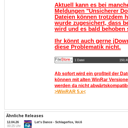
Aktuell kann es bei manc
Meldungen "Unsicherer Do
Dateien können trotzdem 
wurde zugesichert, dass b
wird und es bald behoben s
Ihr könnt auch gerne jDow
diese Problematik nicht.
1 Datei
150,4
Ab sofort wird ein großteil der Da
können mit alten WinRar Versione
werden da nicht abwärtskompatibel
>WinRAR 5.x<
Ähnliche Releases
12.04.26
Let's Dance - Schlagerfox, Vol.6
00:25 Uhr