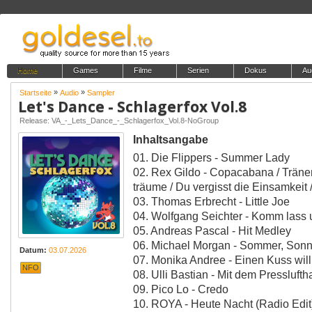
Home
Games
Filme
Serien
Dokus
Au
»
»
Startseite
Audio
Sampler
Let's Dance - Schlagerfox Vol.8
Release: VA_-_Lets_Dance_-_Schlagerfox_Vol.8-NoGroup
Inhaltsangabe
01. Die Flippers - Summer Lady
02. Rex Gildo - Copacabana / Träne
träume / Du vergisst die Einsamkeit /
03. Thomas Erbrecht - Little Joe
04. Wolfgang Seichter - Komm las
05. Andreas Pascal - Hit Medley
06. Michael Morgan - Sommer, Sonn
Datum:
03.07.2026
07. Monika Andree - Einen Kuss will
NFO
08. Ulli Bastian - Mit dem Pressluf
09. Pico Lo - Credo
10. ROYA - Heute Nacht (Radio Edit