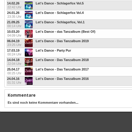
14.02.26
Let's Dance - Schlagerfox Vol.5
22:42 Uhr
24.01.26
Let's Dance - Schlagerfox Vol.4
23:35 Uhr
21.09.25
Let's Dance - Schlagerfox, Vol.1
00:14 Uhr
10.03.20
Let's Dance - das Tanzalbum (Best Of)
04:09 Uhr
06.04.19
Let's Dance - Das Tanzalbum 2019
23:25 Uhr
17.03.19
Let's Dance - Party Pur
00:24 Uhr
14.04.18
Let's Dance - Das Tanzalbum 2018
22:04 Uhr
25.04.17
Let's Dance - Das Tanzalbum 2017
00:25 Uhr
24.04.16
Let's Dance - Das Tanzalbum 2016
01:31 Uhr
Kommentare
Es sind noch keine Kommentare vorhanden...