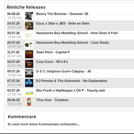
Ähnliche Releases
06.08.26
Benny The Butcher - Summer '26
14:39 Uhr
24.07.26
Gzuz x Sido x JBS - Seite an Seite
13:04 Uhr
20.07.26
Handsome Boy Modeling School - How Does It Feel
13:09 Uhr
20.07.26
Handsome Boy Modeling School - Case Study
13:05 Uhr
11.07.26
Sean Price - Capital P
00:47 Uhr
10.07.26
Cory Gunz - 99's 9's
10:02 Uhr
09.07.26
O G C Originoo Gunn Clappaz - 30
15:38 Uhr
07.07.26
DJ Premier & The Alchemist - No Explanation
19:22 Uhr
02.07.26
Eko Fresh x HipHopper x Oli P - Traurig sein
17:58 Uhr
28.06.26
Thes One - Timeless
18:52 Uhr
Kommentare
Es sind noch keine Kommentare vorhanden...