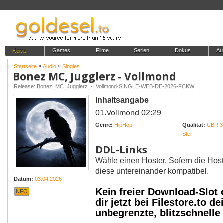
Home
Games
Filme
Serien
Dokus
Au
»
»
Startseite
Audio
Singles
Bonez MC, Jugglerz - Vollmond
Release: Bonez_MC_Jugglerz_-_Vollmond-SINGLE-WEB-DE-2026-FCKW
Inhaltsangabe
01.Vollmond 02:29
Genre:
HipHop
Qualität:
CBR 3
Ster
DDL-Links
Wähle einen Hoster. Sofern die Host
diese untereinander kompatibel.
Datum:
03.04.2026
Kein freier Download-Slot
NFO
dir jetzt bei Filestore.to
unbegrenzte, blitzschnell