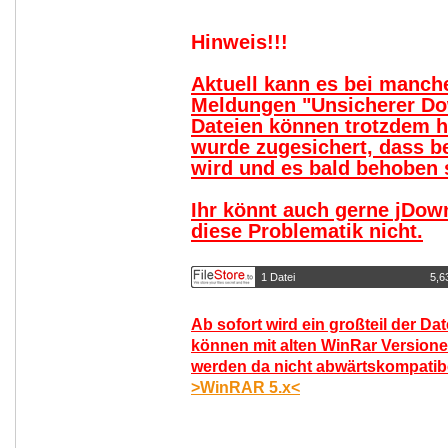
Hinweis!!!
Aktuell kann es bei manc
Meldungen "Unsicherer Do
Dateien können trotzdem 
wurde zugesichert, dass b
wird und es bald behoben s
Ihr könnt auch gerne jDow
diese Problematik nicht.
1 Datei
5,6
Ab sofort wird ein großteil der Da
können mit alten WinRar Versione
werden da nicht abwärtskompatibel
>WinRAR 5.x<