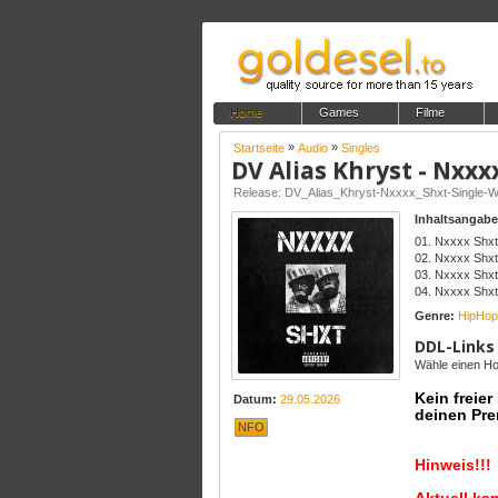
Home
Games
Filme
»
»
Startseite
Audio
Singles
DV Alias Khryst - Nxxx
Release: DV_Alias_Khryst-Nxxxx_Shxt-Single
Inhaltsangabe
01. Nxxxx Shxt
02. Nxxxx Shxt
03. Nxxxx Shxt 
04. Nxxxx Shxt
Genre:
HipHop
DDL-Links
Wähle einen Hos
Kein freie
Datum:
29.05.2026
deinen Pre
NFO
Hinweis!!!