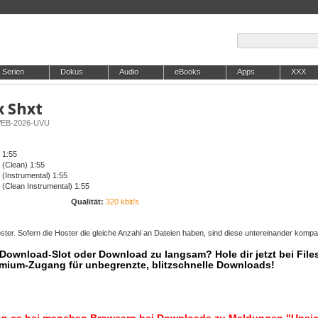
Serien
Dokus
Audio
eBooks
Apps
XXX
x Shxt
-WEB-2026-UVU
 1:55
 (Clean) 1:55
(Instrumental) 1:55
 (Clean Instrumental) 1:55
Qualität:
320 kbit/s
ter. Sofern die Hoster die gleiche Anzahl an Dateien haben, sind diese untereinander kompat
r Download-Slot oder Download zu langsam? Hole dir jetzt bei Files
mium-Zugang für unbegrenzte, blitzschnelle Downloads!