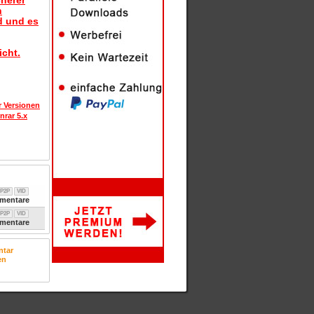
herer
n
d und es
icht.
r Versionen
nrar 5.x
P2P
VID
entare
P2P
VID
entare
tar
en