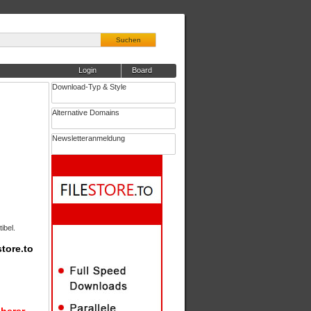
Suchen
Login
Board
Download-Typ & Style
Alternative Domains
Newsletteranmeldung
ibel.
tore.to