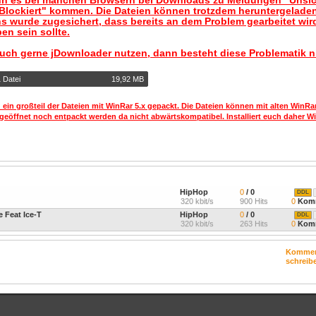
nn es bei manchen Browsern bei Downloads zu Meldungen "Unsic
lockiert" kommen. Die Dateien können trotzdem heruntergelade
s wurde zugesichert, dass bereits an dem Problem gearbeitet wir
en sein sollte.
auch gerne jDownloader nutzen, dann besteht diese Problematik n
 Datei
19,92 MB
 ein großteil der Dateien mit WinRar 5.x gepackt. Die Dateien können mit alten WinRa
geöffnet noch entpackt werden da nicht abwärtskompatibel. Installiert euch daher Wi
HipHop
0
/ 0
DDL
320 kbit/s
900 Hits
0
Komm
e Feat Ice-T
HipHop
0
/ 0
DDL
320 kbit/s
263 Hits
0
Komm
Kommen
schreib