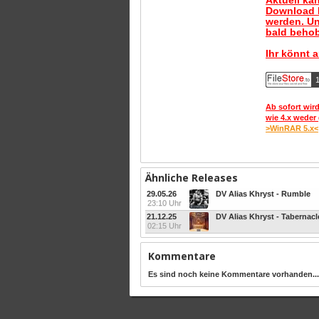
Aktuell ka
Download B
werden. Un
bald behob
Ihr könnt 
1
Ab sofort wird
wie 4.x weder 
>WinRAR 5.x<
Ähnliche Releases
29.05.26
DV Alias Khryst - Rumble
23:10 Uhr
21.12.25
DV Alias Khryst - Tabernacl
02:15 Uhr
Kommentare
Es sind noch keine Kommentare vorhanden...