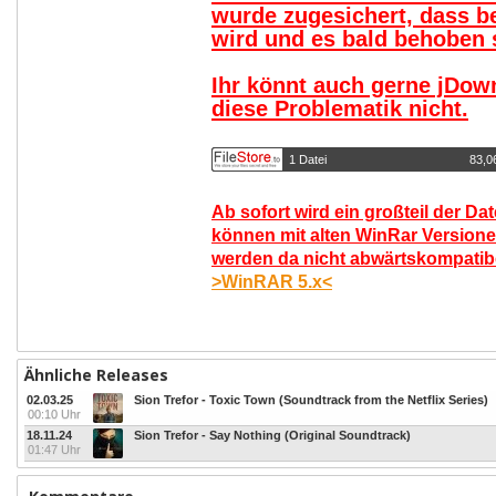
wurde zugesichert, dass b
wird und es bald behoben s
Ihr könnt auch gerne jDow
diese Problematik nicht.
1 Datei
83,0
Ab sofort wird ein großteil der Da
können mit alten WinRar Versione
werden da nicht abwärtskompatibel
>WinRAR 5.x<
Ähnliche Releases
02.03.25
Sion Trefor - Toxic Town (Soundtrack from the Netflix Series)
00:10 Uhr
18.11.24
Sion Trefor - Say Nothing (Original Soundtrack)
01:47 Uhr