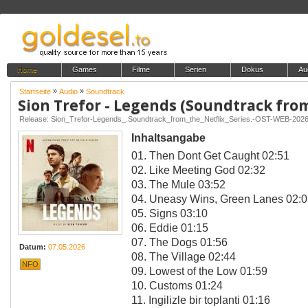
Home
Games
Filme
Serien
Dokus
Au
»
»
Startseite
Audio
Soundtrack
Release: Sion_Trefor-Legends_.Soundtrack_from_the_Netflix_Series.-OST-WEB-20
Inhaltsangabe
01. Then Dont Get Caught 02:51
02. Like Meeting God 02:32
03. The Mule 03:52
04. Uneasy Wins, Green Lanes 02:
05. Signs 03:10
06. Eddie 01:15
07. The Dogs 01:56
Datum:
07.05.2026
08. The Village 02:44
NFO
09. Lowest of the Low 01:59
10. Customs 01:24
11. Ingilizle bir toplanti 01:16