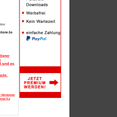
ibel.
tore.to
herer
n
d und es
icht.
r Versionen
nrar 5.x