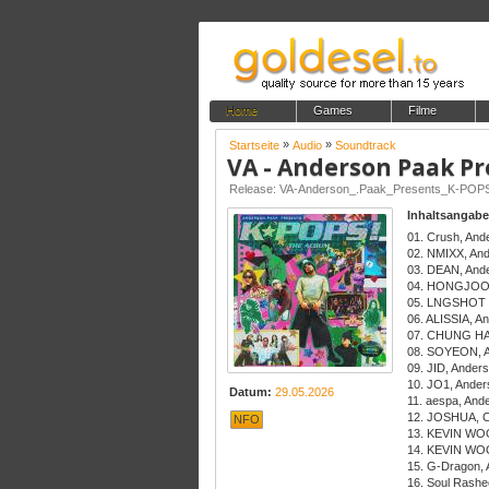
Home
Games
Filme
»
»
Startseite
Audio
Soundtrack
Inhaltsangabe
01. Crush, Ande
02. NMIXX, And
03. DEAN, Ander
04. HONGJOONG
05. LNGSHOT - 
06. ALISSIA, A
07. CHUNG HA,
08. SOYEON, An
09. JID, Ander
10. JO1, Ander
Datum:
29.05.2026
11. aespa, Ande
12. JOSHUA, C
NFO
13. KEVIN WOO
14. KEVIN WOO 
15. G-Dragon, 
16. Soul Rashe