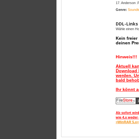
17. Anderson .
Genre:
Soundt
DDL-Links
Wähle einen Hos
Kein freie
deinen Pre
Hinweis!!!
Aktuell ka
Download B
werden. Un
bald behob
Ihr könnt 
1
Ab sofort wird
wie 4.x weder 
>WinRAR 5.x<