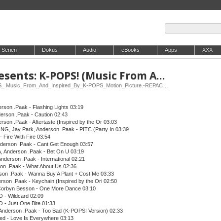
Serien
Dokus
Audio
eBooks
Apps
XXX
VA - Anderson Paak Presents: K-POPS! (Music From And Ins
Release: VA-Anderson_.Paak_Presents_K-POPS_.Music_From_And_Inspired_By_K-POPS_Motion_Picture.-REPACK-OST-WEB-2026-ENRiCH
rson .Paak - Flashing Lights 03:19
erson .Paak - Caution 02:43
son .Paak - Aftertaste (Inspired by the Or 03:03
, Jay Park, Anderson .Paak - PITC (Party In 03:39
Fire With Fire 03:54
nderson .Paak - Cant Get Enough 03:57
 Anderson .Paak - Bet On U 03:19
derson .Paak - International 02:21
son .Paak - What About Us 02:36
son .Paak - Wanna Buy A Plant + Cost Me 03:33
rson .Paak - Keychain (Inspired by the Ori 02:50
orbyn Besson - One More Dance 03:10
 - Wildcard 02:09
- Just One Bite 01:33
Anderson .Paak - Too Bad (K-POPS! Version) 02:33
ed - Love Is Everywhere 03:13