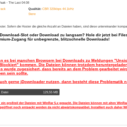
Paak - The Last 04:08
rack
Qualität:
CBR 320kbps 44.1kHz
Stere
ter. Sofern die Hoster die gleiche Anzahl an Dateien haben, sind diese untereinander kompat
r Download-Slot oder Download zu langsam? Hole dir jetzt bei Files
mium-Zugang für unbegrenzte, blitzschnelle Downloads!
nn es bei manchen Browsern bei Downloads zu Meldungen "Unsic
lockiert" kommen. Die Dateien können trotzdem heruntergelade
s wurde zugesichert, dass bereits an dem Problem gearbeitet wir
en sein sollte.
auch gerne jDownloader nutzen, dann besteht diese Problematik n
 Datei
129,55 MB
 ein großteil der Dateien mit WinRar 5.x gepackt. Die Dateien können mit alten WinRa
geöffnet noch entpackt werden da nicht abwärtskompatibel. Installiert euch daher Wi