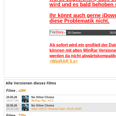
wird und es bald behoben s
Ihr könnt auch gerne jDow
diese Problematik nicht.
30 Dateien
28,5
Ab sofort wird ein großteil der Da
können mit alten WinRar Versione
werden da nicht abwärtskompatibel
>WinRAR 5.x<
Alle Versionen dieses Films
Filme
.
x264
24.05.26
No Other Choice
16:57 Uhr
BluRay-Rip / AC3
22.05.26
No Other Choice
04:35 Uhr
Web / EAC3 *Verkauf-Start: 28.05.2026*
Filme
.
720p