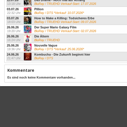
11.07.26
Das Drama - Noch mal auf Anfang
13:18 Uhr
BluRay / TRUEHD Verkauf-Start: 17.07.2026
03.07.26
Pillion
22:32 Uhr
BluRay / DTS *Verkauf: 10.07.2026*
03.07.26
How to Make a Killing: Todsicheres Erbe
18:03 Uhr
BluRay / TRUEHD Verkauf-Start: 09.07.2026
26.06.26
Der Super Mario Galaxy Film
19:20 Uhr
BluRay / TRUEHD Verkauf-Start: 02.07.2026
26.06.26
Die Ältern
16:24 Uhr
BluRay / TRUEHD
25.06.26
Nouvelle Vague
19:36 Uhr
BluRay / DTS *Verkauf: 25.06.2026*
24.06.26
Kombucha - Die Zukunft beginnt hier
21:47 Uhr
BluRay / DTS
Kommentare
Es sind noch keine Kommentare vorhanden...