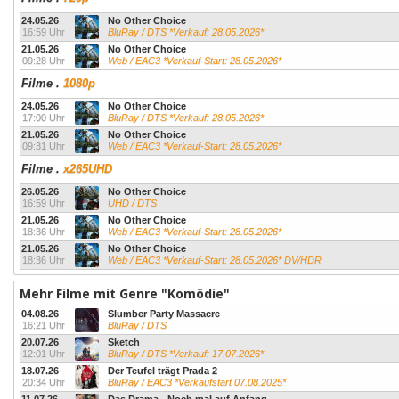
24.05.26
No Other Choice
16:59 Uhr
BluRay / DTS *Verkauf: 28.05.2026*
21.05.26
No Other Choice
09:28 Uhr
Web / EAC3 *Verkauf-Start: 28.05.2026*
Filme
.
1080p
24.05.26
No Other Choice
17:00 Uhr
BluRay / DTS *Verkauf: 28.05.2026*
21.05.26
No Other Choice
09:31 Uhr
Web / EAC3 *Verkauf-Start: 28.05.2026*
Filme
.
x265UHD
26.05.26
No Other Choice
16:59 Uhr
UHD / DTS
21.05.26
No Other Choice
18:36 Uhr
Web / EAC3 *Verkauf-Start: 28.05.2026*
21.05.26
No Other Choice
18:36 Uhr
Web / EAC3 *Verkauf-Start: 28.05.2026* DV/HDR
Mehr Filme mit Genre "Komödie"
04.08.26
Slumber Party Massacre
16:21 Uhr
BluRay / DTS
20.07.26
Sketch
12:01 Uhr
BluRay / DTS *Verkauf: 17.07.2026*
18.07.26
Der Teufel trägt Prada 2
20:34 Uhr
BluRay / EAC3 *Verkaufstart 07.08.2025*