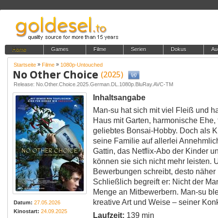
Home
Games
Filme
Serien
Dokus
Au
»
»
Startseite
Filme
1080p-Untouched
No Other Choice
(2025)
Release: No.Other.Choice.2025.German.DL.1080p.BluRay.AVC-TM
Inhaltsangabe
Man-su hat sich mit viel Fleiß und h
Haus mit Garten, harmonische Ehe, t
geliebtes Bonsai-Hobby. Doch als KI
seine Familie auf allerlei Annehmlic
Gattin, das Netflix-Abo der Kinder u
können sie sich nicht mehr leisten.
Bewerbungen schreibt, desto näher r
Schließlich begreift er: Nicht der M
Menge an Mitbewerbern. Man-su blei
kreative Art und Weise – seiner Kon
Datum:
27.05.2026
Kinostart:
24.09.2025
Laufzeit:
139 min