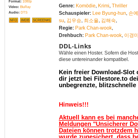
Format:
1080p
Genre:
Komödie
,
Krimi
,
Thriller
Video:
BluRay
Audio:
DTS
Schauspieler:
Lee Byung-hun
,
손
su
,
김우승
,
최소율
,
김해숙
,
NFO
IMDB
SCREEN#1
Regie:
Park Chan-wook
,
Drehbuch:
Park Chan-wook
,
이경
DDL-Links
Wähle einen Hoster. Sofern die Host
diese untereinander kompatibel.
Kein freier Download-Slot
dir jetzt bei Filestore.to
unbegrenzte, blitzschnell
Hinweis!!!
Aktuell kann es bei manc
Meldungen "Unsicherer Do
Dateien können trotzdem 
wurde zugesichert, dass b