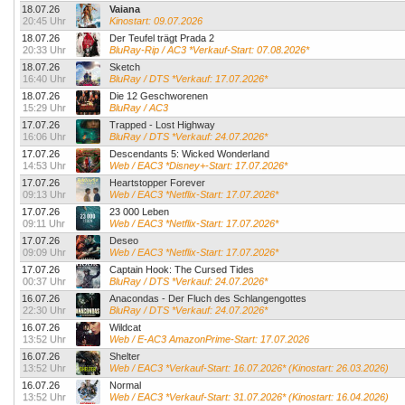
18.07.26
Vaiana
20:45 Uhr
Kinostart: 09.07.2026
18.07.26
Der Teufel trägt Prada 2
20:33 Uhr
BluRay-Rip / AC3 *Verkauf-Start: 07.08.2026*
18.07.26
Sketch
16:40 Uhr
BluRay / DTS *Verkauf: 17.07.2026*
18.07.26
Die 12 Geschworenen
15:29 Uhr
BluRay / AC3
17.07.26
Trapped - Lost Highway
16:06 Uhr
BluRay / DTS *Verkauf: 24.07.2026*
17.07.26
Descendants 5: Wicked Wonderland
14:53 Uhr
Web / EAC3 *Disney+-Start: 17.07.2026*
17.07.26
Heartstopper Forever
09:13 Uhr
Web / EAC3 *Netflix-Start: 17.07.2026*
17.07.26
23 000 Leben
09:11 Uhr
Web / EAC3 *Netflix-Start: 17.07.2026*
17.07.26
Deseo
09:09 Uhr
Web / EAC3 *Netflix-Start: 17.07.2026*
17.07.26
Captain Hook: The Cursed Tides
00:37 Uhr
BluRay / DTS *Verkauf: 24.07.2026*
16.07.26
Anacondas - Der Fluch des Schlangengottes
22:30 Uhr
BluRay / DTS *Verkauf: 24.07.2026*
16.07.26
Wildcat
13:52 Uhr
Web / E-AC3 AmazonPrime-Start: 17.07.2026
16.07.26
Shelter
13:52 Uhr
Web / EAC3 *Verkauf-Start: 16.07.2026* (Kinostart: 26.03.2026)
16.07.26
Normal
13:52 Uhr
Web / EAC3 *Verkauf-Start: 31.07.2026* (Kinostart: 16.04.2026)