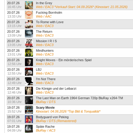
20.07.26
In the Grey
16:45 Uhr
Web / EAC3 *Verkauf-Start: 04.09.2026* (Kinostart: 21.05.2026)
20.07.26
Fucking Bornholm
13:33 Uhr
Web / AAC
20.07.26
To Rome with Love
13:15 Uhr
Web / EAC3
20.07.26
The Return
13:09 Uhr
Web / EAC3
20.07.26
Mission I R I S
13:05 Uhr
Web / EAC3
20.07.26
Mindhunters
13:01 Uhr
Web / EAC3
20.07.26
Knight Moves - Ein mörderisches Spiel
12:56 Uhr
Web / EAC3
20.07.26
LBJ
12:55 Uhr
Web / EAC3
20.07.26
I'm Not There
12:49 Uhr
Web / EAC3
20.07.26
Die Königin und der Leibarzt
12:46 Uhr
Web / EAC3
20.07.26
The Last Man on Earth 1964 German 720p BluRay x264-TM
10:36 Uhr
BluRay / DTS
19.07.26
Scary Movie
15:52 Uhr
Kinostart: 04.06.2026 *Top Bild & Tonqualität*
19.07.26
Bodyguard von Peking
07:01 Uhr
BluRay / DTS (Remastered)
19.07.26
Späte Rache
04:09 Uhr
BluRay / AC3