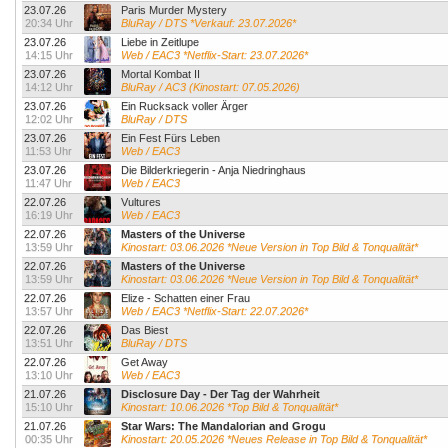
23.07.26
Paris Murder Mystery
20:34 Uhr
BluRay / DTS *Verkauf: 23.07.2026*
23.07.26
Liebe in Zeitlupe
14:15 Uhr
Web / EAC3 *Netflix-Start: 23.07.2026*
23.07.26
Mortal Kombat II
14:12 Uhr
BluRay / AC3 (Kinostart: 07.05.2026)
23.07.26
Ein Rucksack voller Ärger
12:02 Uhr
BluRay / DTS
23.07.26
Ein Fest Fürs Leben
11:53 Uhr
Web / EAC3
23.07.26
Die Bilderkriegerin - Anja Niedringhaus
11:47 Uhr
Web / EAC3
22.07.26
Vultures
16:19 Uhr
Web / EAC3
22.07.26
Masters of the Universe
13:59 Uhr
Kinostart: 03.06.2026 *Neue Version in Top Bild & Tonqualität*
22.07.26
Masters of the Universe
13:59 Uhr
Kinostart: 03.06.2026 *Neue Version in Top Bild & Tonqualität*
22.07.26
Elize - Schatten einer Frau
13:57 Uhr
Web / EAC3 *Netflix-Start: 22.07.2026*
22.07.26
Das Biest
13:51 Uhr
BluRay / DTS
22.07.26
Get Away
13:10 Uhr
Web / EAC3
21.07.26
Disclosure Day - Der Tag der Wahrheit
15:10 Uhr
Kinostart: 10.06.2026 *Top Bild & Tonqualität*
21.07.26
Star Wars: The Mandalorian and Grogu
00:35 Uhr
Kinostart: 20.05.2026 *Neues Release in Top Bild & Tonqualität*