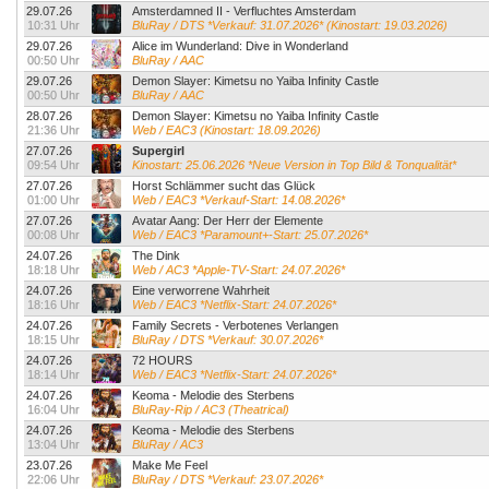
29.07.26
Amsterdamned II - Verfluchtes Amsterdam
10:31 Uhr
BluRay / DTS *Verkauf: 31.07.2026* (Kinostart: 19.03.2026)
29.07.26
Alice im Wunderland: Dive in Wonderland
00:50 Uhr
BluRay / AAC
29.07.26
Demon Slayer: Kimetsu no Yaiba Infinity Castle
00:50 Uhr
BluRay / AAC
28.07.26
Demon Slayer: Kimetsu no Yaiba Infinity Castle
21:36 Uhr
Web / EAC3 (Kinostart: 18.09.2026)
27.07.26
Supergirl
09:54 Uhr
Kinostart: 25.06.2026 *Neue Version in Top Bild & Tonqualität*
27.07.26
Horst Schlämmer sucht das Glück
01:00 Uhr
Web / EAC3 *Verkauf-Start: 14.08.2026*
27.07.26
Avatar Aang: Der Herr der Elemente
00:08 Uhr
Web / EAC3 *Paramount+-Start: 25.07.2026*
24.07.26
The Dink
18:18 Uhr
Web / AC3 *Apple-TV-Start: 24.07.2026*
24.07.26
Eine verworrene Wahrheit
18:16 Uhr
Web / EAC3 *Netflix-Start: 24.07.2026*
24.07.26
Family Secrets - Verbotenes Verlangen
18:15 Uhr
BluRay / DTS *Verkauf: 30.07.2026*
24.07.26
72 HOURS
18:14 Uhr
Web / EAC3 *Netflix-Start: 24.07.2026*
24.07.26
Keoma - Melodie des Sterbens
16:04 Uhr
BluRay-Rip / AC3 (Theatrical)
24.07.26
Keoma - Melodie des Sterbens
13:04 Uhr
BluRay / AC3
23.07.26
Make Me Feel
22:06 Uhr
BluRay / DTS *Verkauf: 23.07.2026*