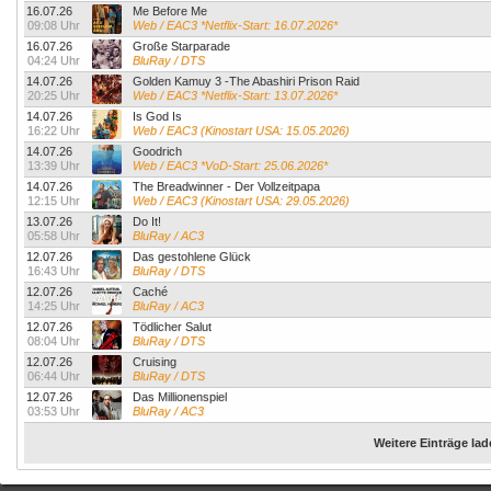
16.07.26
Me Before Me
09:08 Uhr
Web / EAC3 *Netflix-Start: 16.07.2026*
16.07.26
Große Starparade
04:24 Uhr
BluRay / DTS
14.07.26
Golden Kamuy 3 -The Abashiri Prison Raid
20:25 Uhr
Web / EAC3 *Netflix-Start: 13.07.2026*
14.07.26
Is God Is
16:22 Uhr
Web / EAC3 (Kinostart USA: 15.05.2026)
14.07.26
Goodrich
13:39 Uhr
Web / EAC3 *VoD-Start: 25.06.2026*
14.07.26
The Breadwinner - Der Vollzeitpapa
12:15 Uhr
Web / EAC3 (Kinostart USA: 29.05.2026)
13.07.26
Do It!
05:58 Uhr
BluRay / AC3
12.07.26
Das gestohlene Glück
16:43 Uhr
BluRay / DTS
12.07.26
Caché
14:25 Uhr
BluRay / AC3
12.07.26
Tödlicher Salut
08:04 Uhr
BluRay / DTS
12.07.26
Cruising
06:44 Uhr
BluRay / DTS
12.07.26
Das Millionenspiel
03:53 Uhr
BluRay / AC3
Weitere Einträge la