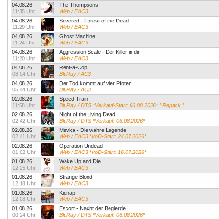
04.08.26
The Thompsons
11:35 Uhr
Web / EAC3
04.08.26
Severed - Forest of the Dead
11:29 Uhr
Web / EAC3
04.08.26
Ghost Machine
11:24 Uhr
Web / EAC3
04.08.26
Aggression Scale - Der Killer in dir
11:20 Uhr
Web / EAC3
04.08.26
Rent-a-Cop
08:04 Uhr
BluRay / AC3
04.08.26
Der Tod kommt auf vier Pfoten
05:44 Uhr
BluRay / AC3
02.08.26
Speed Train
11:58 Uhr
BluRay / DTS *Verkauf-Start: 06.08.2026* ! Repack !
02.08.26
Night of the Living Dead
02:42 Uhr
BluRay / DTS *Verkauf: 06.08.2026*
02.08.26
Mavka - Die wahre Legende
02:41 Uhr
Web / EAC3 *VoD-Start: 24.07.2026*
02.08.26
Operation Undead
01:02 Uhr
Web / EAC3 *VoD-Start: 16.07.2026*
01.08.26
Wake Up and Die
12:25 Uhr
Web / EAC3
01.08.26
Strange Blood
12:18 Uhr
Web / EAC3
01.08.26
Kidnap
12:08 Uhr
Web / EAC3
01.08.26
Escort - Nacht der Begierde
00:24 Uhr
BluRay / DTS *Verkauf: 06.08.2026*