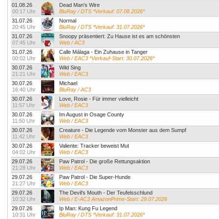
01.08.26
Dead Man's Wire
00:17 Uhr
BluRay / DTS *Verkauf: 07.08.2026*
31.07.26
Normal
20:45 Uhr
BluRay / DTS *Verkauf: 31.07.2026*
31.07.26
Snoopy präsentiert: Zu Hause ist es am schönsten
07:45 Uhr
Web / AC3
31.07.26
Calle Málaga - Ein Zuhause in Tanger
00:02 Uhr
Web / EAC3 *Verkauf-Start: 30.07.2026*
30.07.26
Wild Sing
21:21 Uhr
Web / EAC3
30.07.26
Michael
16:40 Uhr
BluRay / AC3
30.07.26
Love, Rosie - Für immer vielleicht
11:57 Uhr
Web / EAC3
30.07.26
Im August in Osage County
11:50 Uhr
Web / EAC3
30.07.26
Creature - Die Legende vom Monster aus dem Sumpf
11:42 Uhr
Web / EAC3
30.07.26
Valiente: Tracker beweist Mut
04:02 Uhr
Web / EAC3
29.07.26
Paw Patrol - Die große Rettungsaktion
21:28 Uhr
Web / EAC3
29.07.26
Paw Patrol - Die Super-Hunde
21:27 Uhr
Web / EAC3
29.07.26
The Devil's Mouth - Der Teufelsschlund
10:32 Uhr
Web / E-AC3 AmazonPrime-Start: 29.07.2026
29.07.26
Ip Man: Kung Fu Legend
10:31 Uhr
BluRay / DTS *Verkauf: 31.07.2026*