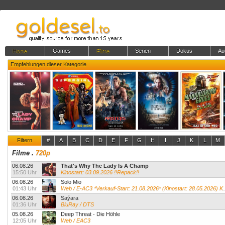
Home
Games
Filme
Serien
Dokus
Au
Empfehlungen dieser Kategorie
Filtern
#
A
B
C
D
E
F
G
H
I
J
K
L
M
Filme
.
720p
06.08.26
That's Why The Lady Is A Champ
15:50 Uhr
Kinostart: 03.09.2026 !!Repack!!
06.08.26
Solo Mio
01:43 Uhr
Web / E-AC3 *Verkauf-Start: 21.08.2026* (Kinostart: 28.05.2026) Kevin James...
06.08.26
Saýara
01:36 Uhr
BluRay / DTS
05.08.26
Deep Threat - Die Höhle
12:05 Uhr
Web / EAC3