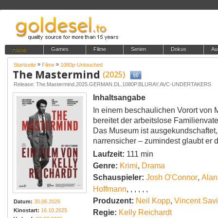
Home
Games
Filme
Serien
Dokus
Au
»
»
Startseite
Filme
1080p-Untouched
The Mastermind
(2025)
Release: The.Mastermind.2025.GERMAN.DL.1080P.BLURAY.AVC-UNDERTAKERS
Inhaltsangabe
In einem beschaulichen Vorort von 
bereitet der arbeitslose Familienvat
Das Museum ist ausgekundschaftet, d
narrensicher – zumindest glaubt er 
Laufzeit:
111 min
Genre:
Krimi
,
Drama
Schauspieler:
Josh O'Connor
,
Alan
Hoffmann
,
,
,
,
,
,
Produzent:
Neil Kopp
,
Vincent Sav
Datum:
30.06.2026
Kinostart:
16.10.2025
Regie:
Kelly Reichardt