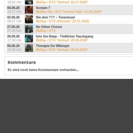
19:52 Uhr
BluRay / DTS *Verkauf: 02.07.2026*
05.06.26
Scream 7
22:17 Uhr
BluRay-Rip / AC3 *Verkauf-Start: 12.06.2026*
02.06.26
Die drei ??? – Toteninsel
06:27 Uhr
BluRay / DTS (Kinostart: 22.01.2026)
27.05.26
No Other Choice
07:20 Uhr
BluRay / DTS
26.05.26
Into the Deep - Tödlicher Tauchgang
17:30 Uhr
BluRay / DTS *Verkauf: 28.05.2026*
05.05.26
Therapie für Wikinger
10:35 Uhr
BluRay / DTS *Verkauf: 08.05.2026*
Kommentare
Es sind noch keine Kommentare vorhanden...