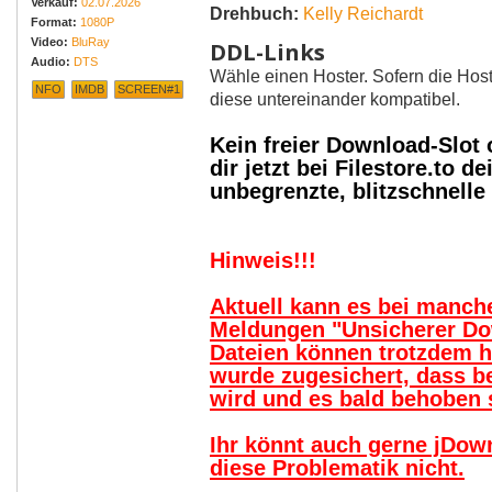
Verkauf:
02.07.2026
Drehbuch:
Kelly Reichardt
Format:
1080P
Video:
BluRay
DDL-Links
Audio:
DTS
Wähle einen Hoster. Sofern die Host
NFO
IMDB
SCREEN#1
diese untereinander kompatibel.
Kein freier Download-Slot
dir jetzt bei Filestore.to
unbegrenzte, blitzschnell
Hinweis!!!
Aktuell kann es bei manc
Meldungen "Unsicherer Do
Dateien können trotzdem 
wurde zugesichert, dass b
wird und es bald behoben s
Ihr könnt auch gerne jDow
diese Problematik nicht.