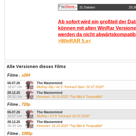
31 Dateien
29,3
Ab sofort wird ein großteil der Da
können mit alten WinRar Versione
werden da nicht abwärtskompatibel
>WinRAR 5.x<
Alle Versionen dieses Films
Filme
.
x264
06.07.26
The Mastermind
18:07 Uhr
BluRay-Rip / AC3 *Verkauf-Start: 02.07.2026*
28.12.25
The Mastermind
00:32 Uhr
Kinostart: 16.10.2025 *Top Bild & Tonqualität*
Filme
.
720p
06.07.26
The Mastermind
18:07 Uhr
BluRay / DTS *Verkauf: 02.07.2026*
28.12.25
The Mastermind
00:33 Uhr
Kinostart: 16.10.2025 *Top Bild & Tonqualität*
Filme
.
1080p