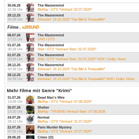
30.06.26
The Mastermind
21:56 Uhr
BluRay / DTS *Verkauf: 02.07.2026*
28.12.25
The Mastermind
00:38 Uhr
Kinostart: 16.10.2025 *Top Bild & Tonqualität*
Filme
.
x265UHD
08.07.26
The Mastermind
17:22 Uhr
UHD / DTS
01.07.26
The Mastermind
00:28 Uhr
Web / DTS *Verkauf-Start: 02.07.2025*
01.07.26
The Mastermind
00:28 Uhr
Web / DTS *Verkauf-Start: 02.07.2025* HDR / Dolby Vision
28.12.25
The Mastermind
00:39 Uhr
Kinostart: 16.10.2025 *Top Bild & Tonqualität*
28.12.25
The Mastermind
00:39 Uhr
Kinostart: 16.10.2025 *Top Bild & Tonqualität* HDR / Dolby Vision
Mehr Filme mit Genre "Krimi"
31.07.26
Dead Man's Wire
14:09 Uhr
BluRay / DTS *Verkauf: 07.08.2026*
30.07.26
Shelter
23:20 Uhr
BluRay / TRUEHD Verkauf-Start: 07.08.2026
24.07.26
Normal
09:12 Uhr
BluRay / DTS *Verkauf: 31.07.2026*
22.07.26
Paris Murder Mystery
07:55 Uhr
BluRay / DTS *Verkauf: 23.07.2026*
29.06.26
Crime 101