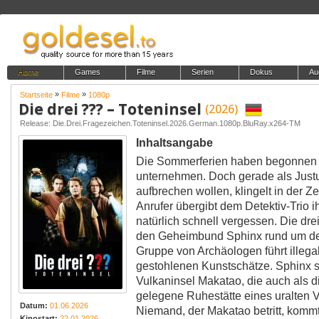
Home
Games
Filme
Serien
Dokus
Au
»
»
Startseite
Filme
1080p
Die drei ??? – Toteninsel
(2026)
Release: Die.Drei.Fragezeichen.Toteninsel.2026.German.1080p.BluRay.x264-TM
Inhaltsangabe
Die Sommerferien haben begonnen u
unternehmen. Doch gerade als Just
aufbrechen wollen, klingelt in der Z
Anrufer übergibt dem Detektiv-Trio 
natürlich schnell vergessen. Die dr
den Geheimbund Sphinx rund um de
Gruppe von Archäologen führt illega
gestohlenen Kunstschätze. Sphinx st
Vulkaninsel Makatao, die auch als di
gelegene Ruhestätte eines uralten Vo
Datum:
01.06.2026
Niemand, der Makatao betritt, komm
Kinostart:
22.01.2026