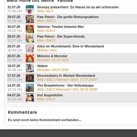
Mehr Filme mit Genre "Familie"
31.07.26
Snoopy präsentiert: Zu Hause ist es am schönsten
07:45 Uhr
Web / AC3
29.07.26
Paw Patrol - Die große Rettungsaktion
21:28 Uhr
Web / EAC3
30.07.26
Valiente: Tracker beweist Mut
04:02 Uhr
Web / EAC3
29.07.26
Paw Patrol - Die Super-Hunde
21:27 Uhr
Web / EAC3
29.07.26
Alice im Wunderland: Dive in Wonderland
00:48 Uhr
BluRay / AAC
20.07.26
Minions & Monster
01:09 Uhr
Kinostart: 01.07.2026
18.07.26
Vaiana
20:36 Uhr
Kinostart: 09.07.2026
17.07.26
Descendants 5: Wicked Wonderland
09:21 Uhr
Web / EAC3 *Disney+-Start: 17.07.2026*
14.07.26
The Breadwinner - Der Vollzeitpapa
12:14 Uhr
Web / EAC3 (Kinostart USA: 29.05.2026)
04.07.26
Auf Augenhöhe
12:36 Uhr
Web / EAC3
Kommentare
Es sind noch keine Kommentare vorhanden...