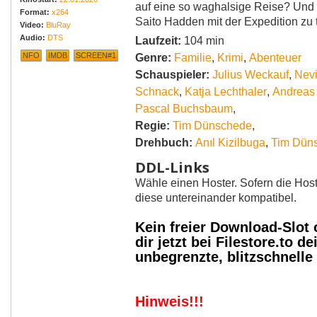
auf eine so waghalsige Reise? Und 
Format:
x264
Saito Hadden mit der Expedition zu 
Video:
BluRay
Audio:
DTS
Laufzeit:
104 min
NFO
IMDB
SCREEN#1
Genre:
Familie
,
Krimi
,
Abenteuer
Schauspieler:
Julius Weckauf
,
Nev
Schnack
,
Katja Lechthaler
,
Andreas
Pascal Buchsbaum
,
Regie:
Tim Dünschede
,
Drehbuch:
Anıl Kizilbuga
,
Tim Dün
DDL-Links
Wähle einen Hoster. Sofern die Host
diese untereinander kompatibel.
Kein freier Download-Slot
dir jetzt bei Filestore.to
unbegrenzte, blitzschnell
Hinweis!!!