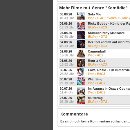
Mehr Filme mit Genre "Komödie"
06.08.26
Solo Mio
01:43 Uhr
Web / E-AC3 *Verkauf-Start: 21.08.2
05.08.26
Ricky Bobby - König der R
12:53 Uhr
BluRay / AC3
04.08.26
Slumber Party Massacre
07:50 Uhr
BluRay / DTS
04.08.26
Der Tod kommt auf vier Pfo
05:44 Uhr
BluRay / AC3
02.08.26
Cannonball
19:56 Uhr
Web / AC3
01.08.26
Rent-a-Cop
18:52 Uhr
BluRay / AC3
30.07.26
Love, Rosie - Für immer viel
23:52 Uhr
Web / EAC3
30.07.26
Wild Sing
21:19 Uhr
Web / EAC3
30.07.26
Im August in Osage Count
11:44 Uhr
Web / EAC3
27.07.26
Muttertag
03:25 Uhr
BluRay / DTS
Kommentare
Es sind noch keine Kommentare vorhanden...