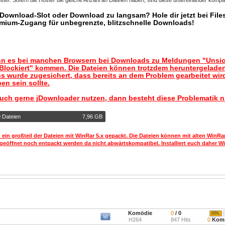
ter. Sofern die Hoster die gleiche Anzahl an Dateien haben, sind diese untereinander kompat
r Download-Slot oder Download zu langsam? Hole dir jetzt bei Files
mium-Zugang für unbegrenzte, blitzschnelle Downloads!
nn es bei manchen Browsern bei Downloads zu Meldungen "Unsic
lockiert" kommen. Die Dateien können trotzdem heruntergelade
s wurde zugesichert, dass bereits an dem Problem gearbeitet wir
en sein sollte.
auch gerne jDownloader nutzen, dann besteht diese Problematik n
9 Dateien
7,96 GB
 ein großteil der Dateien mit WinRar 5.x gepackt. Die Dateien können mit alten WinRa
geöffnet noch entpackt werden da nicht abwärtskompatibel. Installiert euch daher Wi
Komödie
0
/ 0
DDL
H264
847 Hits
0
Komm