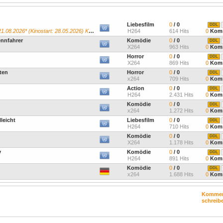
Liebesfilm
0
/ 0
DDL
026* (Kinostart: 28.05.2026) Kevin James...
H264
614 Hits
0
Komm
ennfahrer
Komödie
0
/ 0
DDL
X264
963 Hits
0
Komm
Horror
0
/ 0
DDL
X264
869 Hits
0
Komm
ten
Horror
0
/ 0
DDL
x264
709 Hits
0
Komm
Action
0
/ 0
DDL
H264
2.431 Hits
0
Komm
Komödie
0
/ 0
DDL
x264
1.272 Hits
0
Komm
leicht
Liebesfilm
0
/ 0
DDL
H264
710 Hits
0
Komm
Komödie
0
/ 0
DDL
X264
1.178 Hits
0
Komm
y
Komödie
0
/ 0
DDL
H264
891 Hits
0
Komm
Komödie
0
/ 0
DDL
x264
1.688 Hits
0
Komm
Kommen
schreib