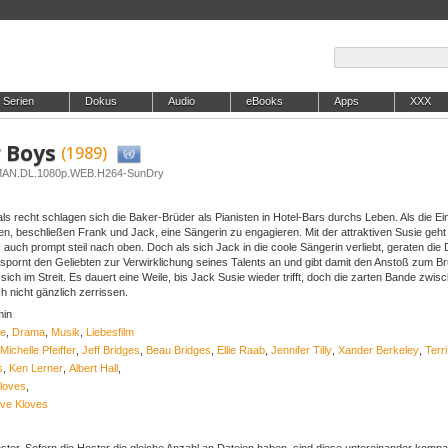
Serien
Dokus
Audio
eBooks
Apps
XXX
r Boys
(1989)
ERMAN.DL.1080p.WEB.H264-SunDry
ls recht schlagen sich die Baker-Brüder als Pianisten in Hotel-Bars durchs Leben. Als die 
en, beschließen Frank und Jack, eine Sängerin zu engagieren. Mit der attraktiven Susie geht 
auch prompt steil nach oben. Doch als sich Jack in die coole Sängerin verliebt, geraten die
spornt den Geliebten zur Verwirklichung seines Talents an und gibt damit den Anstoß zum Br
 sich im Streit. Es dauert eine Weile, bis Jack Susie wieder trifft, doch die zarten Bande zwis
h nicht gänzlich zerrissen.
min
e
,
Drama
,
Musik
,
Liebesfilm
Michelle Pfeiffer
,
Jeff Bridges
,
Beau Bridges
,
Ellie Raab
,
Jennifer Tilly
,
Xander Berkeley
,
Terr
s
,
Ken Lerner
,
Albert Hall
,
loves
,
ve Kloves