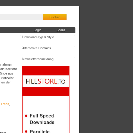
Suchen
Login
Board
Download-Typ & Style
Alternative Domains
Newsletteranmeldung
Einnahmen
die Karriere
 Dinge aus
uderzwist.
chen den
i Treas
,