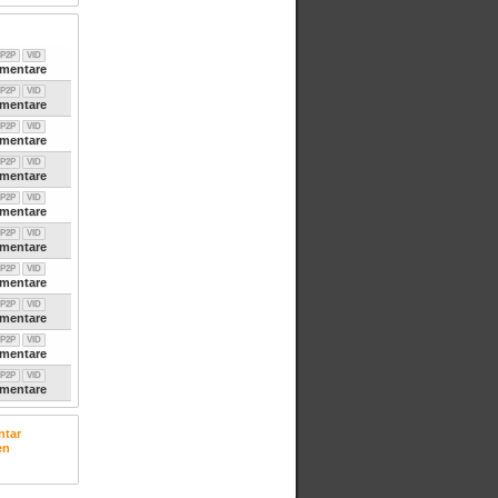
P2P
VID
entare
P2P
VID
entare
P2P
VID
entare
P2P
VID
entare
P2P
VID
entare
P2P
VID
entare
P2P
VID
entare
P2P
VID
entare
P2P
VID
entare
P2P
VID
entare
tar
en