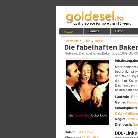
Home
Games
Filme
»
»
Startseite
Filme
1080p
Die fabelhaften Bake
Release: Die.fabelhaften.Baker.Boys.1989.G
Inhaltsangabe
Mehr schlecht a
bedrohlich sink
der Baker Boys 
dem Lot. Susie 
Das Trio trennt
beiden sind noc
Laufzeit:
114 
Genre:
Komödi
Schauspieler:
Dakin Matthew
Regie:
Steve K
Drehbuch:
Ste
DDL-Links
Datum:
04.07.2026
Kinostart:
13.10.1989