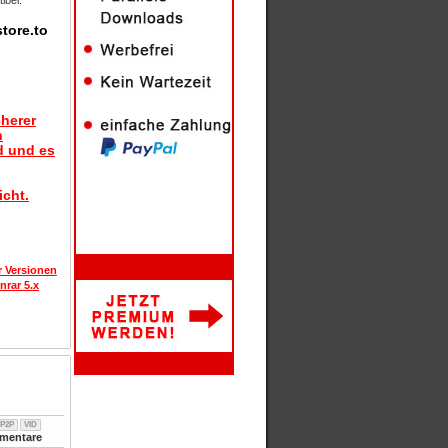
ibel.
tore.to
herer
n
d und es
icht.
r Versionen
nrar 5.x
P2P
VID
entare