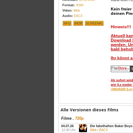
Wähle einen Hos
Format:
H264
Kein freie
Video:
Web
deinen Pre
Audio:
EAC3
NFO
IMDB
SCREEN#1
Hinweis!!!
Aktuell ka
Download B
werden. Un
bald behob
Ihr könnt 
Ab sofort wird
wie 4.x weder 
>WinRAR 5.x<
Alle Versionen dieses Films
Filme
.
720p
04.07.26
Die fabelhaften Baker Boys
12:40 Uhr
Web / EAC3