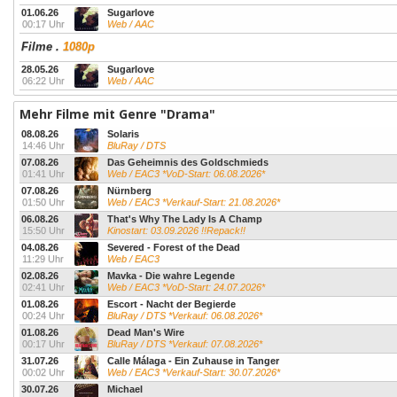
01.06.26
Sugarlove
00:17 Uhr
Web / AAC
Filme
.
1080p
28.05.26
Sugarlove
06:22 Uhr
Web / AAC
Mehr Filme mit Genre "Drama"
08.08.26
Solaris
14:46 Uhr
BluRay / DTS
07.08.26
Das Geheimnis des Goldschmieds
01:41 Uhr
Web / EAC3 *VoD-Start: 06.08.2026*
07.08.26
Nürnberg
01:50 Uhr
Web / EAC3 *Verkauf-Start: 21.08.2026*
06.08.26
That's Why The Lady Is A Champ
15:50 Uhr
Kinostart: 03.09.2026 !!Repack!!
04.08.26
Severed - Forest of the Dead
11:29 Uhr
Web / EAC3
02.08.26
Mavka - Die wahre Legende
02:41 Uhr
Web / EAC3 *VoD-Start: 24.07.2026*
01.08.26
Escort - Nacht der Begierde
00:24 Uhr
BluRay / DTS *Verkauf: 06.08.2026*
01.08.26
Dead Man's Wire
00:17 Uhr
BluRay / DTS *Verkauf: 07.08.2026*
31.07.26
Calle Málaga - Ein Zuhause in Tanger
00:02 Uhr
Web / EAC3 *Verkauf-Start: 30.07.2026*
30.07.26
Michael