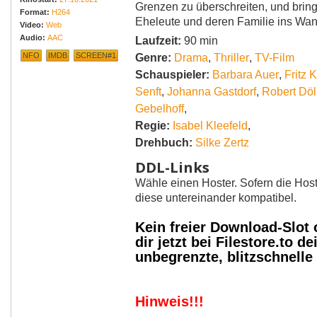
Grenzen zu überschreiten, und brin
Format:
H264
Eheleute und deren Familie ins Wa
Video:
Web
Audio:
AAC
Laufzeit:
90 min
NFO
IMDB
SCREEN#1
Genre:
Drama
,
Thriller
,
TV-Film
Schauspieler:
Barbara Auer
,
Fritz K
Senft
,
Johanna Gastdorf
,
Robert Döl
Gebelhoff
,
Regie:
Isabel Kleefeld
,
Drehbuch:
Silke Zertz
DDL-Links
Wähle einen Hoster. Sofern die Host
diese untereinander kompatibel.
Kein freier Download-Slot
dir jetzt bei Filestore.to
unbegrenzte, blitzschnell
Hinweis!!!