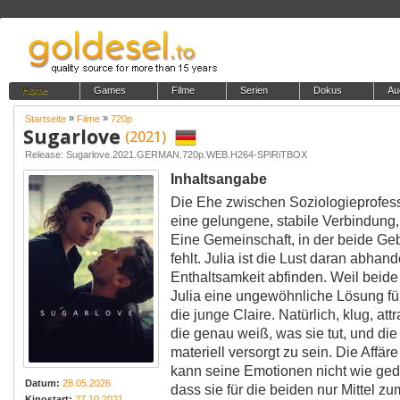
Home
Games
Filme
Serien
Dokus
Au
»
»
Startseite
Filme
720p
Sugarlove
(2021)
Release: Sugarlove.2021.GERMAN.720p.WEB.H264-SPiRiTBOX
Inhaltsangabe
Die Ehe zwischen Soziologieprofesso
eine gelungene, stabile Verbindung,
Eine Gemeinschaft, in der beide Geb
fehlt. Julia ist die Lust daran abhan
Enthaltsamkeit abfinden. Weil beide 
Julia eine ungewöhnliche Lösung für 
die junge Claire. Natürlich, klug, att
die genau weiß, was sie tut, und die 
materiell versorgt zu sein. Die Affär
kann seine Emotionen nicht wie gedac
Datum:
28.05.2026
dass sie für die beiden nur Mittel zu
Kinostart:
27.10.2021