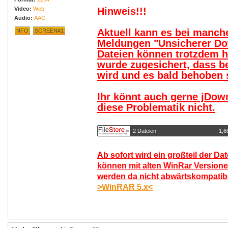
Video:
Web
Hinweis!!!
Audio:
AAC
Aktuell kann es bei manc
NFO
SCREEN#1
Meldungen "Unsicherer Do
Dateien können trotzdem 
wurde zugesichert, dass b
wird und es bald behoben s
Ihr könnt auch gerne jDow
diese Problematik nicht.
2 Dateien
1,6
Ab sofort wird ein großteil der Da
können mit alten WinRar Versione
werden da nicht abwärtskompatibel
>WinRAR 5.x<