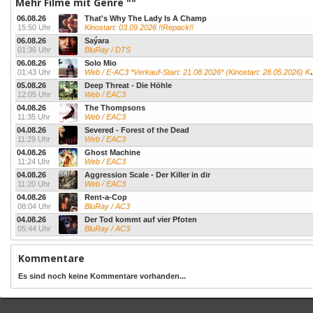
Mehr Filme mit Genre ""
06.08.26
That's Why The Lady Is A Champ
15:50 Uhr
Kinostart: 03.09.2026 !!Repack!!
06.08.26
Saýara
01:36 Uhr
BluRay / DTS
06.08.26
Solo Mio
01:43 Uhr
Web / E-AC3 *Verkauf-Start: 21.08.2026* (Kinostart: 28.05.2026) Kevin James...
05.08.26
Deep Threat - Die Höhle
12:05 Uhr
Web / EAC3
04.08.26
The Thompsons
11:35 Uhr
Web / EAC3
04.08.26
Severed - Forest of the Dead
11:29 Uhr
Web / EAC3
04.08.26
Ghost Machine
11:24 Uhr
Web / EAC3
04.08.26
Aggression Scale - Der Killer in dir
11:20 Uhr
Web / EAC3
04.08.26
Rent-a-Cop
08:04 Uhr
BluRay / AC3
04.08.26
Der Tod kommt auf vier Pfoten
05:44 Uhr
BluRay / AC3
Kommentare
Es sind noch keine Kommentare vorhanden...