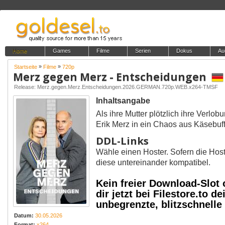
Home
Games
Filme
Serien
Dokus
Au
»
»
Startseite
Filme
720p
Merz gegen Merz - Entscheidungen
Release: Merz.gegen.Merz.Entscheidungen.2026.GERMAN.720p.WEB.x264-TMSF
Inhaltsangabe
Als ihre Mutter plötzlich ihre Verlob
Erik Merz in ein Chaos aus Käsebuf
DDL-Links
Wähle einen Hoster. Sofern die Host
diese untereinander kompatibel.
Kein freier Download-Slot
dir jetzt bei Filestore.to
unbegrenzte, blitzschnell
Datum:
30.05.2026
Format:
x264