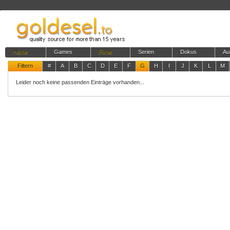
Home
Games
Filme
Serien
Dokus
Au
Filtern
#
A
B
C
D
E
F
G
H
I
J
K
L
M
Leider noch keine passenden Einträge vorhanden...