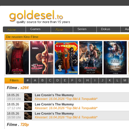
Home
Games
Filme
Serien
Dokus
Au
Die neusten Kino-Filme
Filtern
#
A
B
C
D
E
F
G
H
I
J
K
L
M
Filme
.
x264
18.05.26
Lee Cronin's The Mummy
19:14 Uhr
Kinostart: 16.04.2026 *Top Bild & Tonqualität*
18.05.26
Lee Cronin's The Mummy
17:12 Uhr
Kinostart: 16.04.2026 *Top Bild & Tonqualität*
18.05.26
Lee Cronin's The Mummy
16:58 Uhr
Kinostart: 16.04.2026 *Top Bild & Tonqualität*
Filme
.
720p