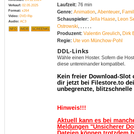
Laufzeit:
76 min
Verkauf:
02.05.2025
Format:
x264
Genre:
Animation
,
Abenteuer
,
Famil
Video:
DVD-Rip
Schauspieler:
Jella Haase
,
Leon Se
Audio:
AC3
Ostrowski
,
,
,
,
,
,
NFO
IMDB
SCREEN#1
Produzent:
Valentin Greulich
,
Dirk 
Regie:
Ute von Münchow-Pohl
DDL-Links
Wähle einen Hoster. Sofern die Host
diese untereinander kompatibel.
Kein freier Download-Slot
dir jetzt bei Filestore.to
unbegrenzte, blitzschnell
Hinweis!!!
Aktuell kann es bei manc
Meldungen "Unsicherer Do
Dateien können trotzdem 