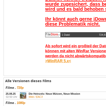
wurde zugesichert, dass b
wird und es bald behoben s
Ihr könnt auch gerne jDow
diese Problematik nicht.
1 Datei
724,9
Ab sofort wird ein großteil der Da
können mit alten WinRar Versione
werden da nicht abwärtskompatibel
>WinRAR 5.x<
Alle Versionen dieses Films
Filme
.
720p
25.08.25
Die Heinzels: Neue Mützen, Neue Mission
02:50 Uhr
Web / EAC3
Filme
.
1080p