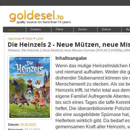
Home
Games
Filme
Serien
Dokus
Au
»
»
Startseite
Filme
x264
Die Heinzels 2 - Neue Mützen, neue Mi
Release: Die.Heinzels.2.Neue.Muetzen.neue.Mission.German.2024.AC3.DVDRip.x26
Inhaltsangabe
Wenn das mutige Heinzelmädchen Hel
und niemand aufhalten. Weder die gr
drohender Stubenarrest können sie d
Menschenwelt zu stecken. Als sie be
Heinzels trifft, ist Helvi total aus d
eigene Familie! Aufregende Abenteu
bis sich eines Tages die taffe Komm
heftet. Die überambitionierte Polizist
die eine ausgebildete Spürnase hat
Helferlein wirklich gibt. Da bedarf 
Datum:
08.05.2025
gemeinsamen Kraft aller Heinzels, w
Kinostart:
24.12.2024