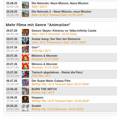
25.08.25
Die Heinzels: Neue Mützen, Neue Mission
02:50 Uhr
Web / EAC3
25.04.25
Die Heinzels 2 - Neue Mützen, neue Mission
19:25 Uhr
Web / E-AC3 *Verkauf-Start: 02.05.2025*
Mehr Filme mit Genre "Animation"
29.07.26
Demon Slayer: Kimetsu no Yaiba Infinity Castle
00:45 Uhr
Web / EAC3 (Kinostart: 18.09.2026)
29.07.26
Avatar Aang: Der Herr der Elemente
00:45 Uhr
Web / AC3 *Paramount+-Start: 25.07.2026*
22.07.26
Gen¹³
00:20 Uhr
VHS-Rip / AC3
20.07.26
Minions & Monster
16:46 Uhr
Kinostart: 01.07.2026
20.07.26
Minions & Monster
01:07 Uhr
Kinostart: 01.07.2026
13.07.26
Tierisch abgefahren - Rettet die Pets!
13:23 Uhr
DVD-Rip / AC3
06.07.26
Der Super Mario Galaxy Film
22:18 Uhr
BluRay-Rip / AC3 *Verkauf-Start: 02.07.2026*
13.06.26
BURN THE WITCH
06:27 Uhr
BluRay-Rip / AC3
12.06.26
Hoppers
15:58 Uhr
BluRay-Rip / AC3 *Verkauf-Start: 19.06.2026*
24.05.26
Scarlet
14:57 Uhr
BluRay-Rip / AC3 (Kinostart: 24.02.2026)