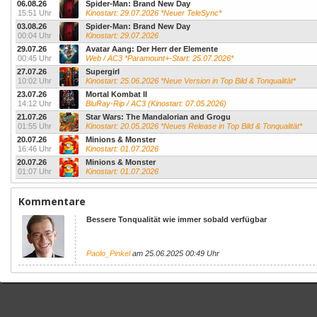
06.08.26
Spider-Man: Brand New Day
15:51 Uhr
Kinostart: 29.07.2026 *Neuer TeleSync*
03.08.26
Spider-Man: Brand New Day
00:04 Uhr
Kinostart: 29.07.2026
29.07.26
Avatar Aang: Der Herr der Elemente
00:45 Uhr
Web / AC3 *Paramount+-Start: 25.07.2026*
27.07.26
Supergirl
10:02 Uhr
Kinostart: 25.06.2026 *Neue Version in Top Bild & Tonqualität*
23.07.26
Mortal Kombat II
14:12 Uhr
BluRay-Rip / AC3 (Kinostart: 07.05.2026)
21.07.26
Star Wars: The Mandalorian and Grogu
01:55 Uhr
Kinostart: 20.05.2026 *Neues Release in Top Bild & Tonqualität*
20.07.26
Minions & Monster
16:46 Uhr
Kinostart: 01.07.2026
20.07.26
Minions & Monster
01:07 Uhr
Kinostart: 01.07.2026
Kommentare
Bessere Tonqualität wie immer sobald verfügbar
Paolo_Pinkel
am 25.06.2025 00:49 Uhr