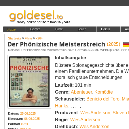
Home
Games
Filme
Serien
Dokus
Au
»
»
Startseite
Filme
x264
Der Phönizische Meisterstreich
(2025)
Release: Der.Phoenizische.Meisterstreich.2025.German.AC3.MD.WEBRip.x264-iSS
Inhaltsangabe
Düstere Spionagegeschichte über e
einem Familienunternehmen. Die W
moralisch graue Entscheidungen.
Laufzeit:
101 min
Genre:
Abenteuer
,
Komödie
Schauspieler:
Benicio del Toro
,
Mia
Hanks
,
,
,
,
,
,
Produzent:
Wes Anderson
,
Steven 
Datum:
25.06.2025
Kinostart:
06.06.2025
Regie:
Wes Anderson
Format:
x264
Drehbuch:
Wes Anderson