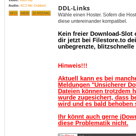
Video:
Web-Rip
Audio:
AC3 Mic-Dubbed
DDL-Links
NFO
IMDB
SCREEN#1
Wähle einen Hoster. Sofern die Host
diese untereinander kompatibel.
Kein freier Download-Slot
dir jetzt bei Filestore.to
unbegrenzte, blitzschnell
Hinweis!!!
Aktuell kann es bei manc
Meldungen "Unsicherer Do
Dateien können trotzdem 
wurde zugesichert, dass b
wird und es bald behoben s
Ihr könnt auch gerne jDow
diese Problematik nicht.