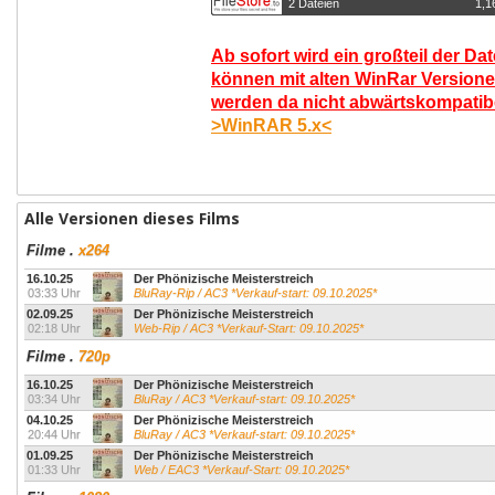
2 Dateien
1,1
Ab sofort wird ein großteil der Da
können mit alten WinRar Versione
werden da nicht abwärtskompatibel
>WinRAR 5.x<
Alle Versionen dieses Films
Filme
.
x264
16.10.25
Der Phönizische Meisterstreich
03:33 Uhr
BluRay-Rip / AC3 *Verkauf-start: 09.10.2025*
02.09.25
Der Phönizische Meisterstreich
02:18 Uhr
Web-Rip / AC3 *Verkauf-Start: 09.10.2025*
Filme
.
720p
16.10.25
Der Phönizische Meisterstreich
03:34 Uhr
BluRay / AC3 *Verkauf-start: 09.10.2025*
04.10.25
Der Phönizische Meisterstreich
20:44 Uhr
BluRay / AC3 *Verkauf-start: 09.10.2025*
01.09.25
Der Phönizische Meisterstreich
01:33 Uhr
Web / EAC3 *Verkauf-Start: 09.10.2025*