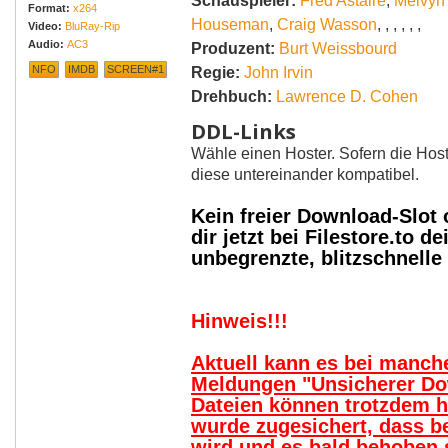
Schauspieler:
Fred Astaire
,
Melvyn
Format:
x264
Houseman
,
Craig Wasson
,
,
,
,
,
,
Video:
BluRay-Rip
Audio:
AC3
Produzent:
Burt Weissbourd
NFO
IMDB
SCREEN#1
Regie:
John Irvin
Drehbuch:
Lawrence D. Cohen
DDL-Links
Wähle einen Hoster. Sofern die Host
diese untereinander kompatibel.
Kein freier Download-Slot
dir jetzt bei Filestore.to
unbegrenzte, blitzschnell
Hinweis!!!
Aktuell kann es bei manc
Meldungen "Unsicherer Do
Dateien können trotzdem 
wurde zugesichert, dass b
wird und es bald behoben s