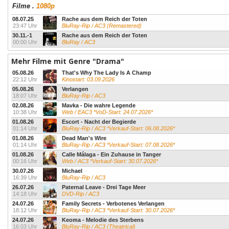
Filme
.
1080p
08.07.25
Rache aus dem Reich der Toten
23:47 Uhr
BluRay-Rip / AC3 (Remastered)
30.11.-1
Rache aus dem Reich der Toten
00:00 Uhr
BluRay / AC3
Mehr Filme mit Genre "Drama"
05.08.26
That's Why The Lady Is A Champ
22:12 Uhr
Kinostart: 03.09.2026
05.08.26
Verlangen
18:07 Uhr
BluRay-Rip / AC3
02.08.26
Mavka - Die wahre Legende
10:38 Uhr
Web / EAC3 *VoD-Start: 24.07.2026*
01.08.26
Escort - Nacht der Begierde
01:14 Uhr
BluRay-Rip / AC3 *Verkauf-Start: 06.08.2026*
01.08.26
Dead Man's Wire
01:14 Uhr
BluRay-Rip / AC3 *Verkauf-Start: 07.08.2026*
01.08.26
Calle Málaga - Ein Zuhause in Tanger
00:16 Uhr
Web / AC3 *Verkauf-Start: 30.07.2026*
30.07.26
Michael
16:39 Uhr
BluRay-Rip / AC3
26.07.26
Paternal Leave - Drei Tage Meer
14:18 Uhr
DVD-Rip / AC3
24.07.26
Family Secrets - Verbotenes Verlangen
18:12 Uhr
BluRay-Rip / AC3 *Verkauf-Start: 30.07.2026*
24.07.26
Keoma - Melodie des Sterbens
16:03 Uhr
BluRay-Rip / AC3 (Theatrical)