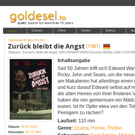
Home
Games
Filme
Serien
Dokus
Au
»
»
Startseite
Filme
x264
Zurück bleibt die Angst
(1981)
Release: Zurueck.bleibt.die.Angst.1981.REMASTERED.German.BDRip.x264-CONTR
Inhaltsangabe
Seit 50 Jahren trifft sich Edward W
Ricky, John und Sears, um die neues
am Makaberen hat allerdings einen 
und kurz darauf Edward selbst auf
die alten Herren von ihrer finsteren
haben die vier gemeinsam ein Mädche
waren. Ist ihr Opfer etwa von den T
Peinigern zu rächen?
Laufzeit:
110 min
Datum:
08.07.2025
Genre:
Drama
,
Horror
,
Thriller
Kinostart:
18.12.1981