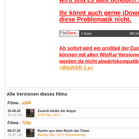
Ihr könnt auch gerne jDow
diese Problematik nicht.
1 Datei
987,6
Ab sofort wird ein großteil der Da
können mit alten WinRar Versione
werden da nicht abwärtskompatibel
>WinRAR 5.x<
Alle Versionen dieses Films
Filme
.
x264
15.08.20
Zurück bleibt die Angst
00:19 Uhr
DVD-Rip / AC3
Filme
.
720p
08.07.25
Rache aus dem Reich der Toten
23:47 Uhr
BluRay-Rip / AC3 (Remastered)