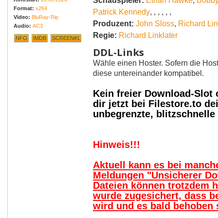
Schauspieler:
Ethan Hawke
,
Bobby
Format:
x264
Patrick Kennedy
,
,
,
,
,
,
Video:
BluRay-Rip
Produzent:
John Sloss
,
Richard Lin
Audio:
AC3
Regie:
Richard Linklater
NFO
IMDB
SCREEN#1
DDL-Links
Wähle einen Hoster. Sofern die Host
diese untereinander kompatibel.
Kein freier Download-Slot
dir jetzt bei Filestore.to
unbegrenzte, blitzschnell
Hinweis!!!
Aktuell kann es bei manc
Meldungen "Unsicherer Do
Dateien können trotzdem 
wurde zugesichert, dass b
wird und es bald behoben s