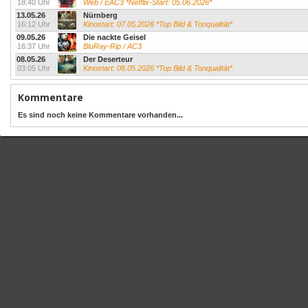
18:40 Uhr
Web / EAC3 *Netflix-Start: 05.06.2026*
13.05.26
Nürnberg
16:12 Uhr
Kinostart: 07.05.2026 *Top Bild & Tonqualität*
09.05.26
Die nackte Geisel
16:37 Uhr
BluRay-Rip / AC3
08.05.26
Der Deserteur
03:05 Uhr
Kinostart: 08.05.2026 *Top Bild & Tonqualität*
Kommentare
Es sind noch keine Kommentare vorhanden...