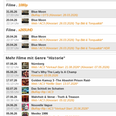
Filme
.
1080p
31.05.26
Blue Moon
17:33 Uhr
BluRay / DTS (Kinostart: 28.03.2026)
20.04.26
Blue Moon
22:14 Uhr
Web / AC3 (Kinostart: 26.03.2026) Top Bild & Tonqualität*
Filme
.
x265UHD
20.04.26
Blue Moon
22:37 Uhr
Web / AC3 (Kinostart: 26.03.2026) Top Bild & Tonqualität*
20.04.26
Blue Moon
22:37 Uhr
Web / AC3 (Kinostart: 26.03.2026) Top Bild & Tonqualität* HDR
Mehr Filme mit Genre "Historie"
07.08.26
Nürnberg
02:12 Uhr
Web / AC3 *Verkauf-Start: 21.08.2026* (Kinostart: 07.05.2026)
05.08.26
That's Why The Lady Is A Champ
22:12 Uhr
Kinostart: 03.09.2026
17.07.26
Golden Kamuy 3 -The Abashiri Prison Raid-
01:13 Uhr
Web / AC3 *Netflix-Start: 13.07.2026*
02.07.26
Das Schloß im Schatten
21:55 Uhr
BluRay-Rip / AC3
27.06.26
Wahrheit & Verrat - Truth & Treason
00:36 Uhr
Web / AC3 (Kinostart: 05.02.2026)
24.06.26
Nouvelle Vague
18:47 Uhr
BluRay-Rip / AC3 *Verkauf-Start: 25.06.2026*
05.06.26
Mexiko 1986