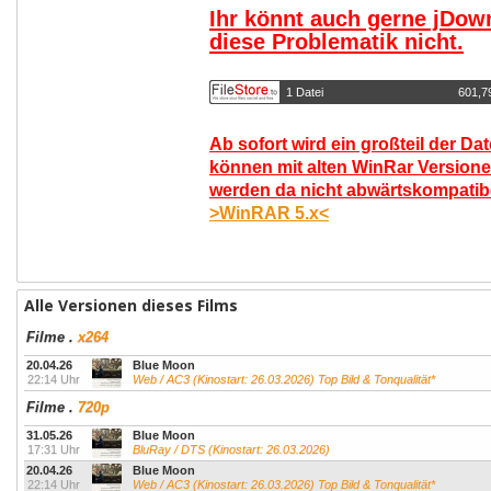
Ihr könnt auch gerne jDow
diese Problematik nicht.
1 Datei
601,7
Ab sofort wird ein großteil der Da
können mit alten WinRar Versione
werden da nicht abwärtskompatibel
>WinRAR 5.x<
Alle Versionen dieses Films
Filme
.
x264
20.04.26
Blue Moon
22:14 Uhr
Web / AC3 (Kinostart: 26.03.2026) Top Bild & Tonqualität*
Filme
.
720p
31.05.26
Blue Moon
17:31 Uhr
BluRay / DTS (Kinostart: 26.03.2026)
20.04.26
Blue Moon
22:14 Uhr
Web / AC3 (Kinostart: 26.03.2026) Top Bild & Tonqualität*