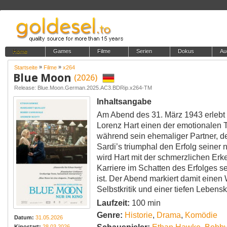
Home
Games
Filme
Serien
Dokus
Au
»
»
Startseite
Filme
x264
Blue Moon
(2026)
Release: Blue.Moon.German.2025.AC3.BDRip.x264-TM
Inhaltsangabe
Am Abend des 31. März 1943 erlebt
Lorenz Hart einen der emotionalen 
während sein ehemaliger Partner, d
Sardi’s triumphal den Erfolg seiner 
wird Hart mit der schmerzlichen Erke
Karriere im Schatten des Erfolges s
ist. Der Abend markiert damit einen
Selbstkritik und einer tiefen Lebenskr
Laufzeit:
100 min
Genre:
Historie
,
Drama
,
Komödie
Datum:
31.05.2026
Kinostart:
28.03.2026