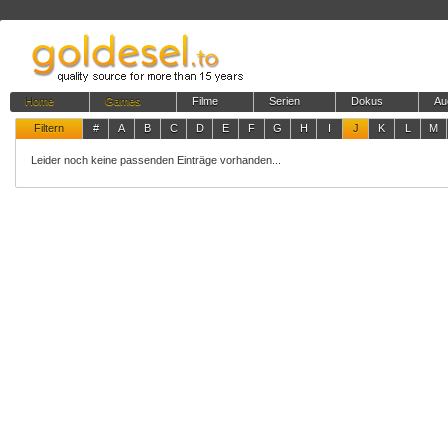
Home
Games
Filme
Serien
Dokus
Au
Filtern
#
A
B
C
D
E
F
G
H
I
J
K
L
M
Leider noch keine passenden Einträge vorhanden...