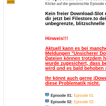
IMDB
Klicke auf die gewünschte Episode 
Kein freier Download-Slot
dir jetzt bei Filestore.to
unbegrenzte, blitzschnell
Hinweis!!!
Aktuell kann es bei manc
Meldungen "Unsicherer Do
Dateien können trotzdem 
wurde zugesichert, dass b
wird und es bald behoben s
Ihr könnt auch gerne jDow
diese Problematik nicht.
Episode 01:
Episode 01
Episode 02:
Episode 02