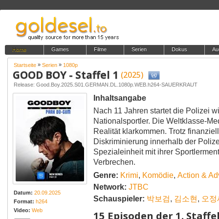
Home
Games
Filme
Serien
Dokus
Au
»
»
Startseite
Serien
1080p
GOOD BOY - Staffel 1
(2025)
Release: Good.Boy.2025.S01.GERMAN.DL.1080p.WEB.h264-SAUERKRAUT
Inhaltsangabe
Nach 11 Jahren startet die Polizei w
Nationalsportler. Die Weltklasse-Me
Realität klarkommen. Trotz finanzie
Diskriminierung innerhalb der Poliz
Spezialeinheit mit ihrer Sportlermen
Verbrechen.
Genre:
Krimi
,
Komödie
,
Action & Ad
Network:
JTBC
Datum:
20.09.2025
Schauspieler:
박보검
,
김소현
,
오정
Format:
h264
Video:
Web
15 Episoden der 1. Staffe