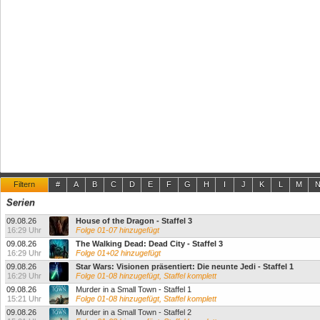
Filtern
#
A
B
C
D
E
F
G
H
I
J
K
L
M
Serien
09.08.26
House of the Dragon - Staffel 3
16:29 Uhr
Folge 01-07 hinzugefügt
09.08.26
The Walking Dead: Dead City - Staffel 3
16:29 Uhr
Folge 01+02 hinzugefügt
09.08.26
Star Wars: Visionen präsentiert: Die neunte Jedi - Staffel 1
16:29 Uhr
Folge 01-08 hinzugefügt, Staffel komplett
09.08.26
Murder in a Small Town - Staffel 1
15:21 Uhr
Folge 01-08 hinzugefügt, Staffel komplett
09.08.26
Murder in a Small Town - Staffel 2