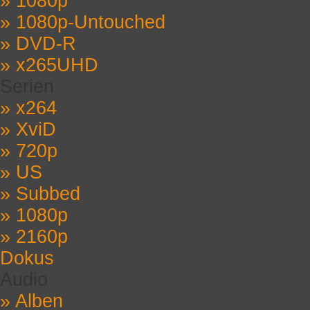
» 1080p
» 1080p-Untouched
» DVD-R
» x265UHD
Serien
» x264
» XviD
» 720p
» US
» Subbed
» 1080p
» 2160p
Dokus
Audio
» Alben