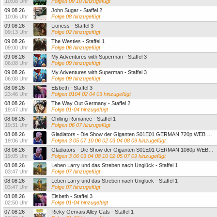
10:08 Uhr
Folgen 09 10 hinzugefügt
09.08.26
John Sugar - Staffel 2
10:06 Uhr
Folge 08 hinzugefügt
09.08.26
Lioness - Staffel 3
09:13 Uhr
Folge 02 hinzugefügt
09.08.26
The Westies - Staffel 1
09:00 Uhr
Folge 06 hinzugefügt
09.08.26
My Adventures with Superman - Staffel 3
06:08 Uhr
Folge 09 hinzugefügt
09.08.26
My Adventures with Superman - Staffel 3
06:08 Uhr
Folge 09 hinzugefügt
08.08.26
Elsbeth - Staffel 3
23:46 Uhr
Folgen 0104 02 04 03 hinzugefügt
08.08.26
The Way Out Germany - Staffel 2
19:47 Uhr
Folge 01-04 hinzugefügt
08.08.26
Chilling Romance - Staffel 1
19:31 Uhr
Folgen 06 07 hinzugefügt
08.08.26
Gladiators - Die Show der Giganten S01E01 GERMAN 720p WEB H264-MGE - Staffel 1
19:06 Uhr
Folgen 3 05 07 10 06 02 03 04 08 09 hinzugefügt
08.08.26
Gladiators - Die Show der Giganten S01E01 GERMAN 1080p WEB H264-MGE - Staffel 1
19:05 Uhr
Folgen 3 06 03 04 08 10 02 05 07 09 hinzugefügt
08.08.26
Leben Larry und das Streben nach Unglück - Staffel 1
03:47 Uhr
Folge 07 hinzugefügt
08.08.26
Leben Larry und das Streben nach Unglück - Staffel 1
03:47 Uhr
Folge 07 hinzugefügt
08.08.26
Elsbeth - Staffel 3
02:50 Uhr
Folge 01-04 hinzugefügt
07.08.26
Ricky Gervais Alley Cats - Staffel 1