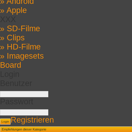
» Android
» Apple
XXX
» SD-Filme
» Clips
» HD-Filme
» Imagesets
Board
Login
Benutzer
Passwort
Registrieren
Login
Empfehlungen dieser Kategorie