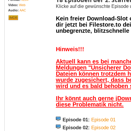
Video:
Web
Klicke auf die gewünschte Episode 
Audio:
AAC
Kein freier Download-Slot
IMDB
dir jetzt bei Filestore.to
unbegrenzte, blitzschnell
Hinweis!!!
Aktuell kann es bei manc
Meldungen "Unsicherer Do
Dateien können trotzdem 
wurde zugesichert, dass b
wird und es bald behoben s
Ihr könnt auch gerne jDow
diese Problematik nicht.
Episode 01:
Episode 01
Episode 02:
Episode 02