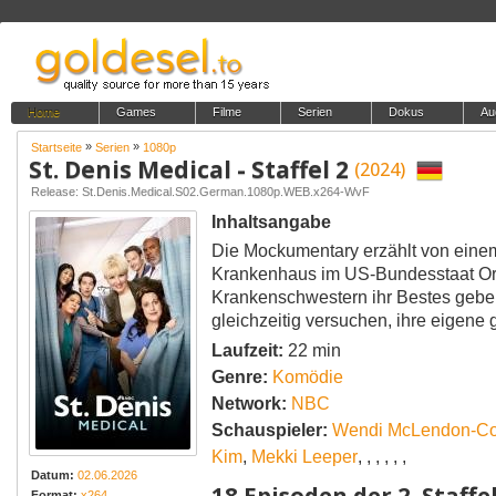
Home
Games
Filme
Serien
Dokus
Au
»
»
Startseite
Serien
1080p
St. Denis Medical - Staffel 2
(2024)
Release: St.Denis.Medical.S02.German.1080p.WEB.x264-WvF
Inhaltsangabe
Die Mockumentary erzählt von einem
Krankenhaus im US-Bundesstaat Ore
Krankenschwestern ihr Bestes gebe
gleichzeitig versuchen, ihre eigene
Laufzeit:
22 min
Genre:
Komödie
Network:
NBC
Schauspieler:
Wendi McLendon-C
Kim
,
Mekki Leeper
,
,
,
,
,
,
Datum:
02.06.2026
18 Episoden der 2. Staffe
Format:
x264