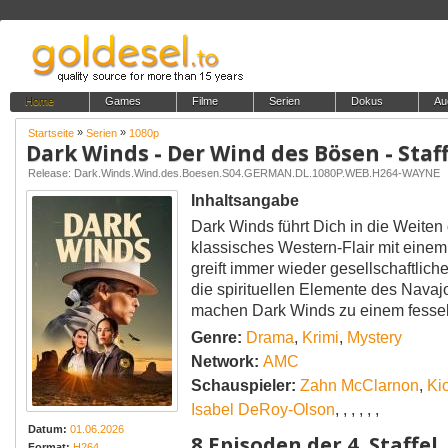
Home
Games
Filme
Serien
Dokus
Au
»
»
Startseite
Serien
1080p
Dark Winds - Der Wind des Bösen - Staff
Release: Dark.Winds.Wind.des.Boesen.S04.GERMAN.DL.1080P.WEB.H264-WAYNE
Inhaltsangabe
Dark Winds führt Dich in die Weiten
klassisches Western-Flair mit einem 
greift immer wieder gesellschaftlich
die spirituellen Elemente des Nava
machen Dark Winds zu einem fessel
Genre:
Drama
,
Krimi
,
Mystery
Network:
AMC
Schauspieler:
Zahn McClarnon
,
Ki
Isabel DeRoy-Olson
,
,
,
,
,
,
Datum:
01.06.2026
8 Episoden der 4. Staffel
Format:
H264