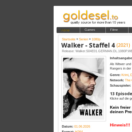
Home
Games
Filme
»
»
Startseite
Serien
1080p
Walker - Staffel 4
(2021)
Release: Walker.S04E01.GERMAN.DL.1080P.
Inhaltsangabe
Als Witwer und 
Rangers in der
Genre:
Krimi
,
Network:
The
Schauspieler:
13 Episode
Klicke auf die
Kein freie
deinen Pre
Hinweis!!!
Datum:
01.06.2026
Format:
H264