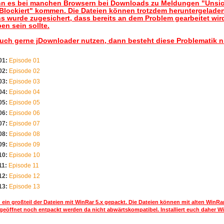
nn es bei manchen Browsern bei Downloads zu Meldungen "Unsic
lockiert" kommen. Die Dateien können trotzdem heruntergelade
s wurde zugesichert, dass bereits an dem Problem gearbeitet wir
en sein sollte.
auch gerne jDownloader nutzen, dann besteht diese Problematik n
01:
Episode 01
02:
Episode 02
03:
Episode 03
04:
Episode 04
05:
Episode 05
06:
Episode 06
07:
Episode 07
08:
Episode 08
09:
Episode 09
10:
Episode 10
11:
Episode 11
12:
Episode 12
13:
Episode 13
 ein großteil der Dateien mit WinRar 5.x gepackt. Die Dateien können mit alten WinRa
geöffnet noch entpackt werden da nicht abwärtskompatibel. Installiert euch daher Wi