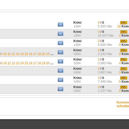
Krimi
0
/ 0
DDL
x264
5.353 Hits
10
Komm
Krimi
0
/ 0
DDL
x264
10.407 Hits
4
Komm
Krimi
0
/ 0
DDL
x264
5.825 Hits
0
Komm
Krimi
0
/ 0
DDL
 11 12 13 14 15 16 17 18 20 19 hinzugefügt
h264
2.142 Hits
0
Komm
Krimi
0
/ 0
DDL
 11 12 13 14 15 16 17 18 19 20 hinzugefügt
h264
3.393 Hits
4
Komm
Krimi
0
/ 0
DDL
h264
3.887 Hits
3
Komm
Krimi
0
/ 0
DDL
h264
7.495 Hits
9
Komm
Krimi
0
/ 0
DDL
h264
2.157 Hits
0
Komm
Kommen
schreib