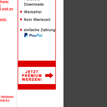
herer
n
d und es
icht.
r Versionen
nrar 5.x