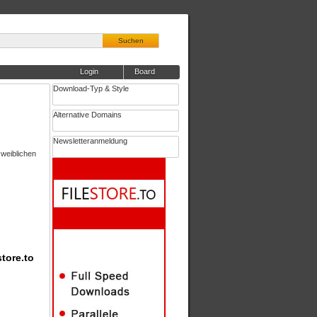
Suchen
Login
Board
Download-Typ & Style
Alternative Domains
Newsletteranmeldung
 weiblichen
tore.to