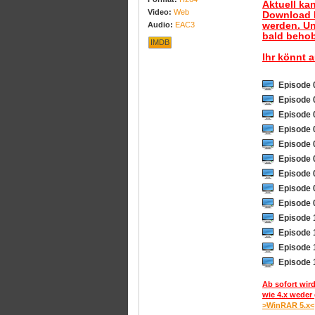
Aktuell ka
Video:
Web
Download B
werden. Un
Audio:
EAC3
bald behob
IMDB
Ihr könnt 
Episode 
Episode 
Episode 
Episode 
Episode 
Episode 
Episode 
Episode 
Episode 
Episode 
Episode 
Episode 
Episode 
Ab sofort wird
wie 4.x weder 
>WinRAR 5.x<