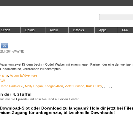
Serien
Dokus
Audio
eBooks
Apps
XXX
WEB.H264-WAYNE
Vater von zwei Kindern beginnt Codell Walker mit einem neuen Partner, der eine der wenigen
 Geschichte ist, Verbrechen zu bekämpfen.
Drama
,
Action & Adventure
 CW
Jared Padalecki
,
Molly Hagan
,
Keegan Allen
,
Violet Brinson
,
Kale Culley
,
,
,
,
,
,
n der 4. Staffel
 gewünschte Episode und anschließend auf einen Hoster.
r Download-Slot oder Download zu langsam? Hole dir jetzt bei Files
mium-Zugang für unbegrenzte, blitzschnelle Downloads!