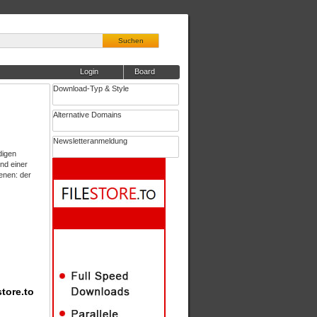
Suchen
Login
Board
Download-Typ & Style
Alternative Domains
Newsletteranmeldung
digen
nd einer
enen: der
tore.to