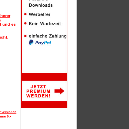
herer
n
d und es
icht.
r Versionen
nrar 5.x