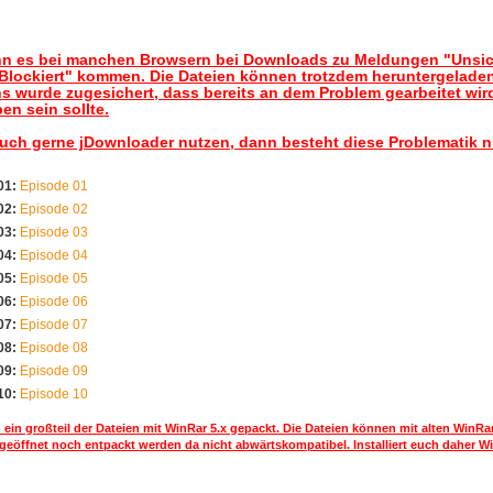
nn es bei manchen Browsern bei Downloads zu Meldungen "Unsic
lockiert" kommen. Die Dateien können trotzdem heruntergelade
s wurde zugesichert, dass bereits an dem Problem gearbeitet wir
en sein sollte.
auch gerne jDownloader nutzen, dann besteht diese Problematik n
01:
Episode 01
02:
Episode 02
03:
Episode 03
04:
Episode 04
05:
Episode 05
06:
Episode 06
07:
Episode 07
08:
Episode 08
09:
Episode 09
10:
Episode 10
 ein großteil der Dateien mit WinRar 5.x gepackt. Die Dateien können mit alten WinRa
geöffnet noch entpackt werden da nicht abwärtskompatibel. Installiert euch daher Wi