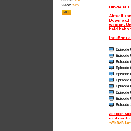
Video:
Web
Hinweis!!!
IMDB
Aktuell ka
Download B
werden. Un
bald behob
Ihr könnt 
Episode 
Episode 
Episode 
Episode 
Episode 
Episode 
Episode 
Episode 
Episode 
Episode 
Ab sofort wird
wie 4.x weder 
>WinRAR 5.x<