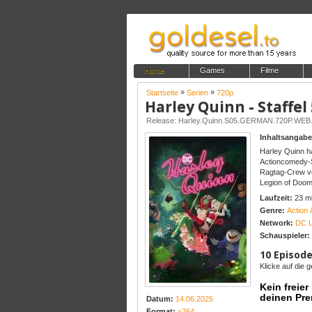
Home
Games
Filme
»
»
Startseite
Serien
720p
Harley Quinn - Staffel
Release: Harley.Quinn.S05.GERMAN.720P.WE
Inhaltsangabe
Harley Quinn ha
Actioncomedy-Se
Ragtag-Crew vo
Legion of Doom
Laufzeit:
23 m
Genre:
Action 
Network:
DC U
Schauspieler:
10 Episode
Klicke auf die
Kein freie
deinen Pre
Datum:
14.06.2025
Format:
x264