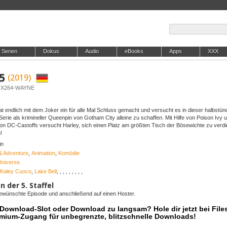
Serien
Dokus
Audio
eBooks
Apps
XXX
 5
(2019)
B.X264-WAYNE
t endlich mit dem Joker ein für alle Mal Schluss gemacht und versucht es in dieser halbstün
rie als krimineller Queenpin von Gotham City alleine zu schaffen. Mit Hilfe von Poison Ivy u
n DC-Castoffs versucht Harley, sich einen Platz am größten Tisch der Bösewichte zu verdi
!
in
& Adventure
,
Animation
,
Komödie
niverse
Kaley Cuoco
,
Lake Bell
,
,
,
,
,
,
,
,
,
n der 5. Staffel
 gewünschte Episode und anschließend auf einen Hoster.
r Download-Slot oder Download zu langsam? Hole dir jetzt bei Files
mium-Zugang für unbegrenzte, blitzschnelle Downloads!