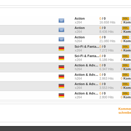
Action
0
/ 0
DDL
x264
16.658 Hits
2
Komm
Action
0
/ 0
DDL
x264
8.436 Hits
2
Komm
Action
0
/ 0
DDL
h264
21.080 Hits
0
Komm
Sci-Fi & Fantasy
0
/ 0
DDL
x264
7.272 Hits
4
Komm
Sci-Fi & Fantasy
0
/ 0
DDL
x264
5.186 Hits
0
Komm
Action & Adventure
0
/ 0
DDL
h264
6.347 Hits
0
Komm
Action & Adventure
0
/ 0
DDL
h264
2.863 Hits
0
Komm
Action & Adventure
0
/ 0
DDL
x264
3.553 Hits
0
Komm
Action & Adventure
0
/ 0
DDL
x264
2.800 Hits
0
Komm
Kommen
schreib