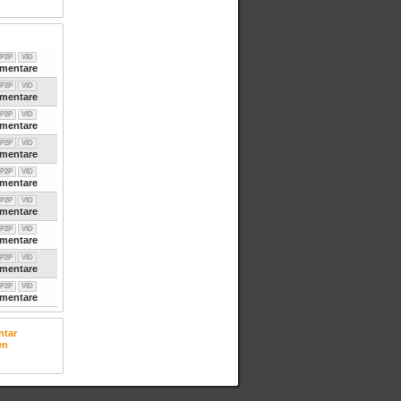
P2P
VID
entare
P2P
VID
entare
P2P
VID
entare
P2P
VID
entare
P2P
VID
entare
P2P
VID
entare
P2P
VID
entare
P2P
VID
entare
P2P
VID
entare
tar
en