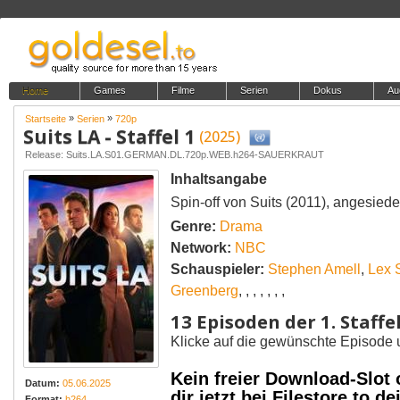
Home
Games
Filme
Serien
Dokus
Au
»
»
Startseite
Serien
720p
Suits LA - Staffel 1
(2025)
Release: Suits.LA.S01.GERMAN.DL.720p.WEB.h264-SAUERKRAUT
Inhaltsangabe
Spin-off von Suits (2011), angesiede
Genre:
Drama
Network:
NBC
Schauspieler:
Stephen Amell
,
Lex 
Greenberg
,
,
,
,
,
,
,
13 Episoden der 1. Staffe
Klicke auf die gewünschte Episode 
Kein freier Download-Slot
Datum:
05.06.2025
dir jetzt bei Filestore.to
Format:
h264