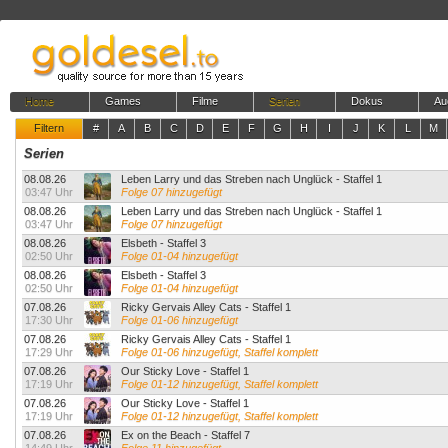
Home
Games
Filme
Serien
Dokus
Au
Filtern
#
A
B
C
D
E
F
G
H
I
J
K
L
M
Serien
08.08.26
Leben Larry und das Streben nach Unglück - Staffel 1
03:47 Uhr
Folge 07 hinzugefügt
08.08.26
Leben Larry und das Streben nach Unglück - Staffel 1
03:47 Uhr
Folge 07 hinzugefügt
08.08.26
Elsbeth - Staffel 3
02:50 Uhr
Folge 01-04 hinzugefügt
08.08.26
Elsbeth - Staffel 3
02:50 Uhr
Folge 01-04 hinzugefügt
07.08.26
Ricky Gervais Alley Cats - Staffel 1
17:30 Uhr
Folge 01-06 hinzugefügt
07.08.26
Ricky Gervais Alley Cats - Staffel 1
17:29 Uhr
Folge 01-06 hinzugefügt, Staffel komplett
07.08.26
Our Sticky Love - Staffel 1
17:19 Uhr
Folge 01-12 hinzugefügt, Staffel komplett
07.08.26
Our Sticky Love - Staffel 1
17:19 Uhr
Folge 01-12 hinzugefügt, Staffel komplett
07.08.26
Ex on the Beach - Staffel 7