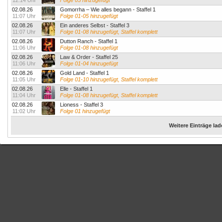
12:14 Uhr
Folge 05 hinzugefügt
02.08.26
Gomorrha – Wie alles begann - Staffel 1
11:07 Uhr
Folge 01-05 hinzugefügt
02.08.26
Ein anderes Selbst - Staffel 3
11:07 Uhr
Folge 01-08 hinzugefügt, Staffel komplett
02.08.26
Dutton Ranch - Staffel 1
11:06 Uhr
Folge 01-08 hinzugefügt
02.08.26
Law & Order - Staffel 25
11:06 Uhr
Folge 01-04 hinzugefügt
02.08.26
Gold Land - Staffel 1
11:05 Uhr
Folge 01-10 hinzugefügt, Staffel komplett
02.08.26
Elle - Staffel 1
11:04 Uhr
Folge 01-08 hinzugefügt, Staffel komplett
02.08.26
Lioness - Staffel 3
11:02 Uhr
Folge 01 hinzugefügt
Weitere Einträge la