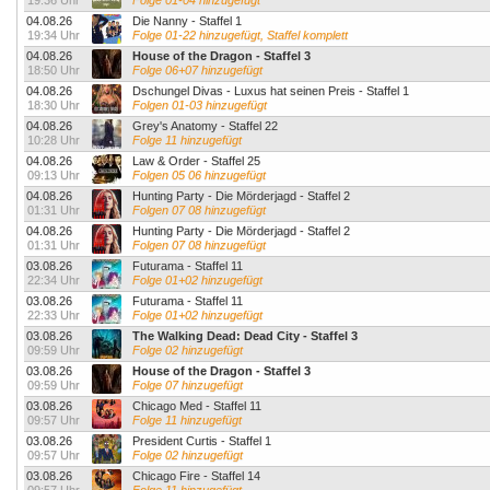
19:36 Uhr
Folge 01-04 hinzugefügt
04.08.26
Die Nanny - Staffel 1
19:34 Uhr
Folge 01-22 hinzugefügt, Staffel komplett
04.08.26
House of the Dragon - Staffel 3
18:50 Uhr
Folge 06+07 hinzugefügt
04.08.26
Dschungel Divas - Luxus hat seinen Preis - Staffel 1
18:30 Uhr
Folgen 01-03 hinzugefügt
04.08.26
Grey's Anatomy - Staffel 22
10:28 Uhr
Folge 11 hinzugefügt
04.08.26
Law & Order - Staffel 25
09:13 Uhr
Folgen 05 06 hinzugefügt
04.08.26
Hunting Party - Die Mörderjagd - Staffel 2
01:31 Uhr
Folgen 07 08 hinzugefügt
04.08.26
Hunting Party - Die Mörderjagd - Staffel 2
01:31 Uhr
Folgen 07 08 hinzugefügt
03.08.26
Futurama - Staffel 11
22:34 Uhr
Folge 01+02 hinzugefügt
03.08.26
Futurama - Staffel 11
22:33 Uhr
Folge 01+02 hinzugefügt
03.08.26
The Walking Dead: Dead City - Staffel 3
09:59 Uhr
Folge 02 hinzugefügt
03.08.26
House of the Dragon - Staffel 3
09:59 Uhr
Folge 07 hinzugefügt
03.08.26
Chicago Med - Staffel 11
09:57 Uhr
Folge 11 hinzugefügt
03.08.26
President Curtis - Staffel 1
09:57 Uhr
Folge 02 hinzugefügt
03.08.26
Chicago Fire - Staffel 14