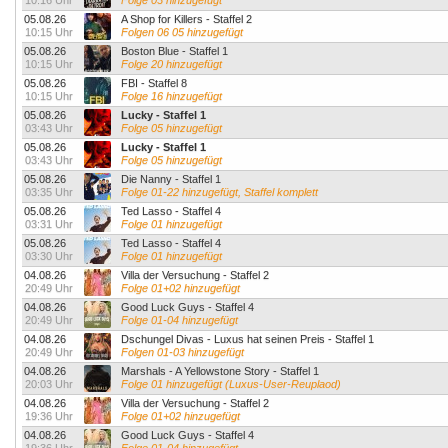
10:16 Uhr
Folge 03 hinzugefügt
05.08.26
A Shop for Killers - Staffel 2
10:15 Uhr
Folgen 06 05 hinzugefügt
05.08.26
Boston Blue - Staffel 1
10:15 Uhr
Folge 20 hinzugefügt
05.08.26
FBI - Staffel 8
10:15 Uhr
Folge 16 hinzugefügt
05.08.26
Lucky - Staffel 1
03:43 Uhr
Folge 05 hinzugefügt
05.08.26
Lucky - Staffel 1
03:43 Uhr
Folge 05 hinzugefügt
05.08.26
Die Nanny - Staffel 1
03:35 Uhr
Folge 01-22 hinzugefügt, Staffel komplett
05.08.26
Ted Lasso - Staffel 4
03:31 Uhr
Folge 01 hinzugefügt
05.08.26
Ted Lasso - Staffel 4
03:30 Uhr
Folge 01 hinzugefügt
04.08.26
Villa der Versuchung - Staffel 2
20:49 Uhr
Folge 01+02 hinzugefügt
04.08.26
Good Luck Guys - Staffel 4
20:49 Uhr
Folge 01-04 hinzugefügt
04.08.26
Dschungel Divas - Luxus hat seinen Preis - Staffel 1
20:49 Uhr
Folgen 01-03 hinzugefügt
04.08.26
Marshals - A Yellowstone Story - Staffel 1
20:03 Uhr
Folge 01 hinzugefügt (Luxus-User-Reuplaod)
04.08.26
Villa der Versuchung - Staffel 2
19:36 Uhr
Folge 01+02 hinzugefügt
04.08.26
Good Luck Guys - Staffel 4