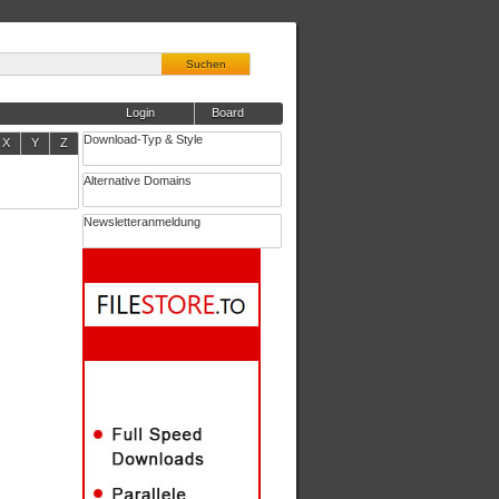
Suchen
Login
Board
Download-Typ & Style
X
Y
Z
Alternative Domains
Newsletteranmeldung