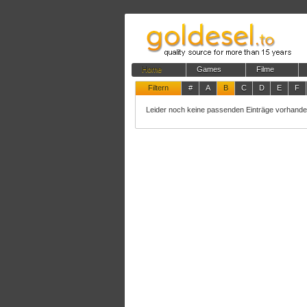
Home
Games
Filme
Filtern
#
A
B
C
D
E
F
Leider noch keine passenden Einträge vorhanden