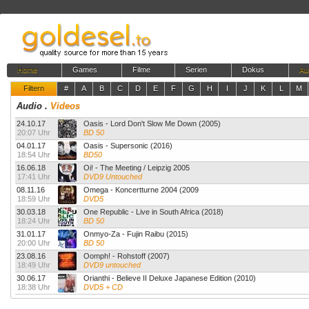
Home
Games
Filme
Serien
Dokus
Au
Filtern
#
A
B
C
D
E
F
G
H
I
J
K
L
M
Audio
.
Videos
24.10.17
Oasis - Lord Don't Slow Me Down (2005)
20:07 Uhr
BD 50
04.01.17
Oasis - Supersonic (2016)
18:54 Uhr
BD50
16.06.18
Oi! - The Meeting / Leipzig 2005
17:41 Uhr
DVD9 Untouched
08.11.16
Omega - Koncertturne 2004 (2009
18:59 Uhr
DVD5
30.03.18
One Republic - Live in South Africa (2018)
18:24 Uhr
BD 50
31.01.17
Onmyo-Za - Fujin Raibu (2015)
20:00 Uhr
BD 50
23.08.16
Oomph! - Rohstoff (2007)
18:49 Uhr
DVD9 untouched
30.06.17
Orianthi - Believe II Deluxe Japanese Edition (2010)
18:38 Uhr
DVD5 + CD