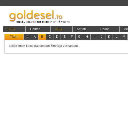
Home
Games
Filme
Serien
Dokus
Au
Filtern
#
A
B
C
D
E
F
G
H
I
J
K
L
M
Leider noch keine passenden Einträge vorhanden...