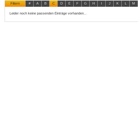
Filtern
#
A
B
C
D
E
F
G
H
I
J
K
L
M
Leider noch keine passenden Einträge vorhanden...