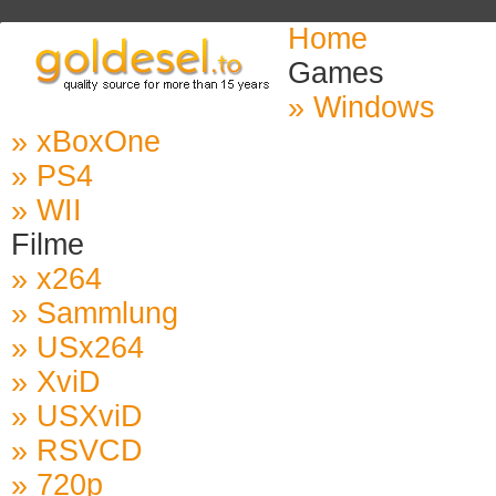
Home
Games
» Windows
» xBoxOne
» PS4
» WII
Filme
» x264
» Sammlung
» USx264
» XviD
» USXviD
» RSVCD
» 720p