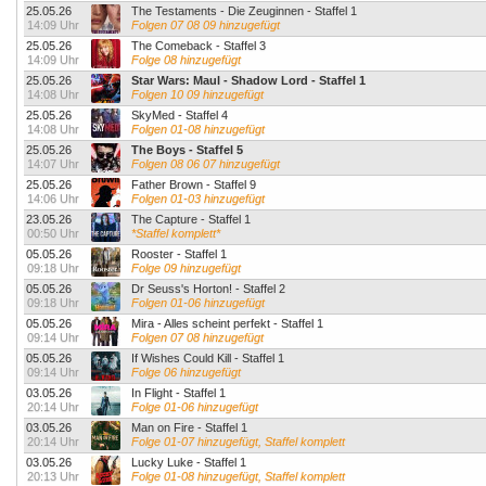
25.05.26
The Testaments - Die Zeuginnen - Staffel 1
14:09 Uhr
Folgen 07 08 09 hinzugefügt
25.05.26
The Comeback - Staffel 3
14:09 Uhr
Folge 08 hinzugefügt
25.05.26
Star Wars: Maul - Shadow Lord - Staffel 1
14:08 Uhr
Folgen 10 09 hinzugefügt
25.05.26
SkyMed - Staffel 4
14:08 Uhr
Folgen 01-08 hinzugefügt
25.05.26
The Boys - Staffel 5
14:07 Uhr
Folgen 08 06 07 hinzugefügt
25.05.26
Father Brown - Staffel 9
14:06 Uhr
Folgen 01-03 hinzugefügt
23.05.26
The Capture - Staffel 1
00:50 Uhr
*Staffel komplett*
05.05.26
Rooster - Staffel 1
09:18 Uhr
Folge 09 hinzugefügt
05.05.26
Dr Seuss's Horton! - Staffel 2
09:18 Uhr
Folgen 01-06 hinzugefügt
05.05.26
Mira - Alles scheint perfekt - Staffel 1
09:14 Uhr
Folgen 07 08 hinzugefügt
05.05.26
If Wishes Could Kill - Staffel 1
09:14 Uhr
Folge 06 hinzugefügt
03.05.26
In Flight - Staffel 1
20:14 Uhr
Folge 01-06 hinzugefügt
03.05.26
Man on Fire - Staffel 1
20:14 Uhr
Folge 01-07 hinzugefügt, Staffel komplett
03.05.26
Lucky Luke - Staffel 1
20:13 Uhr
Folge 01-08 hinzugefügt, Staffel komplett