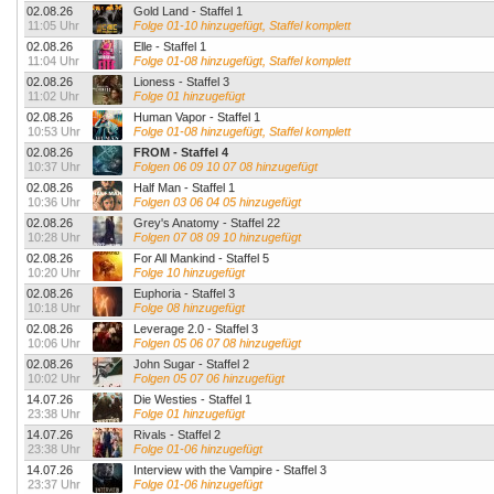
02.08.26
Gold Land - Staffel 1
11:05 Uhr
Folge 01-10 hinzugefügt, Staffel komplett
02.08.26
Elle - Staffel 1
11:04 Uhr
Folge 01-08 hinzugefügt, Staffel komplett
02.08.26
Lioness - Staffel 3
11:02 Uhr
Folge 01 hinzugefügt
02.08.26
Human Vapor - Staffel 1
10:53 Uhr
Folge 01-08 hinzugefügt, Staffel komplett
02.08.26
FROM - Staffel 4
10:37 Uhr
Folgen 06 09 10 07 08 hinzugefügt
02.08.26
Half Man - Staffel 1
10:36 Uhr
Folgen 03 06 04 05 hinzugefügt
02.08.26
Grey's Anatomy - Staffel 22
10:28 Uhr
Folgen 07 08 09 10 hinzugefügt
02.08.26
For All Mankind - Staffel 5
10:20 Uhr
Folge 10 hinzugefügt
02.08.26
Euphoria - Staffel 3
10:18 Uhr
Folge 08 hinzugefügt
02.08.26
Leverage 2.0 - Staffel 3
10:06 Uhr
Folgen 05 06 07 08 hinzugefügt
02.08.26
John Sugar - Staffel 2
10:02 Uhr
Folgen 05 07 06 hinzugefügt
14.07.26
Die Westies - Staffel 1
23:38 Uhr
Folge 01 hinzugefügt
14.07.26
Rivals - Staffel 2
23:38 Uhr
Folge 01-06 hinzugefügt
14.07.26
Interview with the Vampire - Staffel 3
23:37 Uhr
Folge 01-06 hinzugefügt