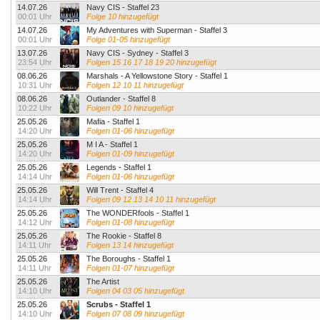
14.07.26
Navy CIS - Staffel 23
00:01 Uhr
Folge 10 hinzugefügt
14.07.26
My Adventures with Superman - Staffel 3
00:01 Uhr
Folge 01-05 hinzugefügt
13.07.26
Navy CIS - Sydney - Staffel 3
23:54 Uhr
Folgen 15 16 17 18 19 20 hinzugefügt
08.06.26
Marshals - A Yellowstone Story - Staffel 1
10:31 Uhr
Folgen 12 10 11 hinzugefügt
08.06.26
Outlander - Staffel 8
10:22 Uhr
Folgen 09 10 hinzugefügt
25.05.26
Mafia - Staffel 1
14:20 Uhr
Folgen 01-06 hinzugefügt
25.05.26
M I A - Staffel 1
14:20 Uhr
Folgen 01-09 hinzugefügt
25.05.26
Legends - Staffel 1
14:14 Uhr
Folgen 01-06 hinzugefügt
25.05.26
Will Trent - Staffel 4
14:14 Uhr
Folgen 09 12 13 14 10 11 hinzugefügt
25.05.26
The WONDERfools - Staffel 1
14:12 Uhr
Folgen 01-08 hinzugefügt
25.05.26
The Rookie - Staffel 8
14:11 Uhr
Folgen 13 14 hinzugefügt
25.05.26
The Boroughs - Staffel 1
14:11 Uhr
Folgen 01-07 hinzugefügt
25.05.26
The Artist
14:10 Uhr
Folgen 04 03 05 hinzugefügt
25.05.26
Scrubs - Staffel 1
14:10 Uhr
Folgen 07 08 09 hinzugefügt