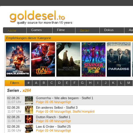
Home
Games
Filme
Serien
Dokus
Au
Empfehlungen dieser Kategorie
Filtern
#
A
B
C
D
E
F
G
H
I
J
K
L
M
Serien
.
x264
02.08.26
Gomorrha – Wie alles begann - Staffel 1
11:07 Uhr
Folge 01-05 hinzugefügt
02.08.26
Ein anderes Selbst - Staffel 3
11:07 Uhr
Folge 01-08 hinzugefügt, Staffel komplett
02.08.26
Dutton Ranch - Staffel 1
11:06 Uhr
Folge 01-08 hinzugefügt
02.08.26
Law & Order - Staffel 25
11:06 Uhr
Folge 01-04 hinzugefügt