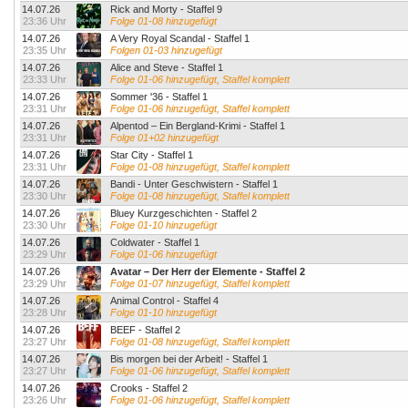
14.07.26
Rick and Morty - Staffel 9
23:36 Uhr
Folge 01-08 hinzugefügt
14.07.26
A Very Royal Scandal - Staffel 1
23:35 Uhr
Folgen 01-03 hinzugefügt
14.07.26
Alice and Steve - Staffel 1
23:33 Uhr
Folge 01-06 hinzugefügt, Staffel komplett
14.07.26
Sommer '36 - Staffel 1
23:31 Uhr
Folge 01-06 hinzugefügt, Staffel komplett
14.07.26
Alpentod – Ein Bergland-Krimi - Staffel 1
23:31 Uhr
Folge 01+02 hinzugefügt
14.07.26
Star City - Staffel 1
23:31 Uhr
Folge 01-08 hinzugefügt, Staffel komplett
14.07.26
Bandi - Unter Geschwistern - Staffel 1
23:30 Uhr
Folge 01-08 hinzugefügt, Staffel komplett
14.07.26
Bluey Kurzgeschichten - Staffel 2
23:30 Uhr
Folge 01-10 hinzugefügt
14.07.26
Coldwater - Staffel 1
23:29 Uhr
Folge 01-06 hinzugefügt
14.07.26
Avatar – Der Herr der Elemente - Staffel 2
23:29 Uhr
Folge 01-07 hinzugefügt, Staffel komplett
14.07.26
Animal Control - Staffel 4
23:28 Uhr
Folge 01-10 hinzugefügt
14.07.26
BEEF - Staffel 2
23:27 Uhr
Folge 01-08 hinzugefügt, Staffel komplett
14.07.26
Bis morgen bei der Arbeit! - Staffel 1
23:27 Uhr
Folge 01-06 hinzugefügt, Staffel komplett
14.07.26
Crooks - Staffel 2
23:26 Uhr
Folge 01-06 hinzugefügt, Staffel komplett