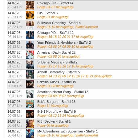
14.07.26
Chicago Fire - Staffel 14
23:24 Uhr
Folge 01-07 hinzugefügt
14.07.26
Silo - Staffel 3
23:23 Uhr
Folge 01 hinzugefügt
14.07.26
Sullivan's Crossing - Staffel 4
23:22 Uhr
Folge 01-10 hinzugefügt, Staffel komplett
14.07.26
Chicago P.D. - Staffel 12
06:14 Uhr
Folgen 16 18 19 20 21 17 hinzugefügt
14.07.26
Your Friends & Neighbors - Staffel 2
06:13 Uhr
Folgen 03 06 07 08 09 10 hinzugefügt
14.07.26
American Dad - Staffel 22
06:05 Uhr
Folgen 05 06 04 hinzugefügt
14.07.26
St Denis Medical - Staffel 2
01:01 Uhr
Folgen 13 14 15 16 17 18 hinzugefügt
14.07.26
Abbott Elementary - Staffel 5
01:01 Uhr
Folgen 14 13 22 09 12 15 16 17 11 21 hinzugefügt
14.07.26
Criminal Minds - Staffel 19
00:58 Uhr
Folge 01-08 hinzugefügt
14.07.26
American Horror Story - Staffel 12
00:41 Uhr
Folgen 08 09 06 07 hinzugefügt
14.07.26
Bob's Burgers - Staffel 16
00:37 Uhr
Folge 11 hinzugefügt
14.07.26
9-1-1 Notruf L A - Staffel 9
00:05 Uhr
Folgen 08 12 13 14 hinzugefügt
14.07.26
R.J. Decker - Staffel 1
00:04 Uhr
Folge 08 hinzugefügt
14.07.26
My Adventures with Superman - Staffel 1
00:04 Uhr
Folge 01-10 hinzugefügt, Staffel komplett