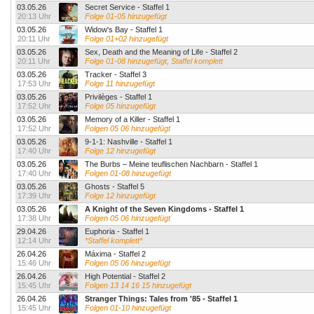
03.05.26
Secret Service - Staffel 1
20:13 Uhr
Folge 01-05 hinzugefügt
03.05.26
Widow's Bay - Staffel 1
20:11 Uhr
Folge 01+02 hinzugefügt
03.05.26
Sex, Death and the Meaning of Life - Staffel 2
20:11 Uhr
Folge 01-08 hinzugefügt, Staffel komplett
03.05.26
Tracker - Staffel 3
17:53 Uhr
Folge 11 hinzugefügt
03.05.26
Privilèges - Staffel 1
17:52 Uhr
Folge 05 hinzugefügt
03.05.26
Memory of a Killer - Staffel 1
17:52 Uhr
Folgen 05 06 hinzugefügt
03.05.26
9-1-1: Nashville - Staffel 1
17:40 Uhr
Folge 12 hinzugefügt
03.05.26
The Burbs – Meine teuflischen Nachbarn - Staffel 1
17:40 Uhr
Folgen 01-08 hinzugefügt
03.05.26
Ghosts - Staffel 5
17:39 Uhr
Folge 12 hinzugefügt
03.05.26
A Knight of the Seven Kingdoms - Staffel 1
17:38 Uhr
Folgen 05 06 hinzugefügt
29.04.26
Euphoria - Staffel 1
12:14 Uhr
*Staffel komplett*
26.04.26
Máxima - Staffel 2
15:46 Uhr
Folgen 05 06 hinzugefügt
26.04.26
High Potential - Staffel 2
15:45 Uhr
Folgen 13 14 16 15 hinzugefügt
26.04.26
Stranger Things: Tales from '85 - Staffel 1
15:45 Uhr
Folgen 01-10 hinzugefügt