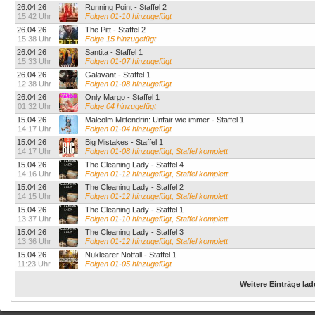
26.04.26
Running Point - Staffel 2
15:42 Uhr
Folgen 01-10 hinzugefügt
26.04.26
The Pitt - Staffel 2
15:38 Uhr
Folge 15 hinzugefügt
26.04.26
Santita - Staffel 1
15:33 Uhr
Folgen 01-07 hinzugefügt
26.04.26
Galavant - Staffel 1
12:38 Uhr
Folgen 01-08 hinzugefügt
26.04.26
Only Margo - Staffel 1
01:32 Uhr
Folge 04 hinzugefügt
15.04.26
Malcolm Mittendrin: Unfair wie immer - Staffel 1
14:17 Uhr
Folgen 01-04 hinzugefügt
15.04.26
Big Mistakes - Staffel 1
14:17 Uhr
Folgen 01-08 hinzugefügt, Staffel komplett
15.04.26
The Cleaning Lady - Staffel 4
14:16 Uhr
Folgen 01-12 hinzugefügt, Staffel komplett
15.04.26
The Cleaning Lady - Staffel 2
14:15 Uhr
Folgen 01-12 hinzugefügt, Staffel komplett
15.04.26
The Cleaning Lady - Staffel 1
13:37 Uhr
Folgen 01-10 hinzugefügt, Staffel komplett
15.04.26
The Cleaning Lady - Staffel 3
13:36 Uhr
Folgen 01-12 hinzugefügt, Staffel komplett
15.04.26
Nuklearer Notfall - Staffel 1
11:23 Uhr
Folgen 01-05 hinzugefügt
Weitere Einträge la