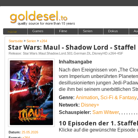
Home
Games
Filme
Serien
Dokus
Au
»
»
Startseite
Serien
x264
Star Wars: Maul - Shadow Lord - Staffel
Release: Star.Wars.Maul.Shadow.Lord.S01.German.DL.DisneyHD.x264-4SF
Inhaltsangabe
Nach den Ereignissen von „The Clon
vom Imperium unberührten Planeten 
desillusionierten jungen Jedi-Padaw
die ihm bei seinem unerbittlichen S
Genre:
Animation
,
Sci-Fi & Fantasy
Network:
Disney+
Schauspieler:
Sam Witwer
,
,
,
,
,
,
,
10 Episoden der 1. Staffe
Klicke auf die gewünschte Episode 
Datum:
25.05.2026
Format:
x264