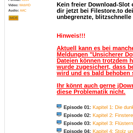
Kein freier Download-Slot
Video:
WebHD
dir jetzt bei Filestore.to
Audio:
AAC
unbegrenzte, blitzschnell
IMDB
Hinweis!!!
Aktuell kann es bei manc
Meldungen "Unsicherer Do
Dateien können trotzdem 
wurde zugesichert, dass b
wird und es bald behoben s
Ihr könnt auch gerne jDow
diese Problematik nicht.
Episode 01:
Kapitel 1: Die du
Episode 02:
Kapitel 2: Finster
Episode 03:
Kapitel 3: Flüstern
Episode 04:
Kapitel 4: Stolz u