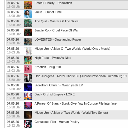
07.05.26
Fateful Finality - Desolation
16:08 Uhr
07.05.26
Vaelis - Out of Time
16:08 Uhr
07.05.26
The Quill - Master Of The Skies
16:08 Uhr
07.05.26
Jungle Rot - Cruel Face Of War
16:08 Uhr
07.05.26
LOVEBITES - Outstanding Power
16:08 Uhr
07.05.26
Midge Ure - A Man Of Two Worlds (World One : Music)
16:03 Uhr
07.05.26
High Fade - Twice As Nice
16:03 Uhr
07.05.26
Erection - Plug It In
16:03 Uhr
07.05.26
Udo Juergens - Merci Cherie 6
15:58 Uhr
07.05.26
Storefront Church - Woah yeah EP
15:58 Uhr
07.05.26
Black Orchid Empire - LORE
15:58 Uhr
07.05.26
A Forest Of Stars - Stack Overflow In Corpse Pile Interface
15:58 Uhr
07.05.26
Midge Ure - A Man of Two Worlds (World Two Songs)
15:38 Uhr
07.05.26
Conscious Pilot - Human Poultry
15:32 Uhr