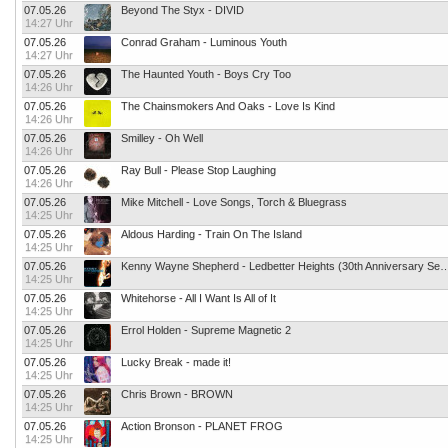
07.05.26
Beyond The Styx - DIVID
14:27 Uhr
07.05.26
Conrad Graham - Luminous Youth
14:27 Uhr
07.05.26
The Haunted Youth - Boys Cry Too
14:26 Uhr
07.05.26
The Chainsmokers And Oaks - Love Is Kind
14:26 Uhr
07.05.26
Smilley - Oh Well
14:26 Uhr
07.05.26
Ray Bull - Please Stop Laughing
14:26 Uhr
07.05.26
Mike Mitchell - Love Songs, Torch & Bluegrass
14:25 Uhr
07.05.26
Aldous Harding - Train On The Island
14:25 Uhr
07.05.26
Kenny Wayne Shepherd - Ledbetter Heights (30th An
14:25 Uhr
07.05.26
Whitehorse - All I Want Is All of It
14:25 Uhr
07.05.26
Errol Holden - Supreme Magnetic 2
14:25 Uhr
07.05.26
Lucky Break - made it!
14:25 Uhr
07.05.26
Chris Brown - BROWN
14:25 Uhr
07.05.26
Action Bronson - PLANET FROG
14:25 Uhr