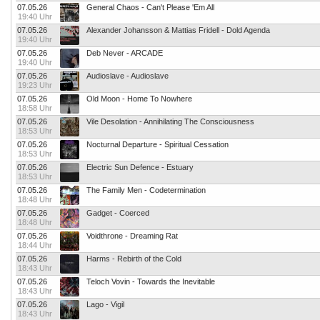
07.05.26
General Chaos - Can't Please 'Em All
19:40 Uhr
07.05.26
Alexander Johansson & Mattias Fridell - Dold Agenda
19:40 Uhr
07.05.26
Deb Never - ARCADE
19:40 Uhr
07.05.26
Audioslave - Audioslave
19:23 Uhr
07.05.26
Old Moon - Home To Nowhere
18:58 Uhr
07.05.26
Vile Desolation - Annihilating The Consciousness
18:53 Uhr
07.05.26
Nocturnal Departure - Spiritual Cessation
18:53 Uhr
07.05.26
Electric Sun Defence - Estuary
18:53 Uhr
07.05.26
The Family Men - Codetermination
18:48 Uhr
07.05.26
Gadget - Coerced
18:48 Uhr
07.05.26
Voidthrone - Dreaming Rat
18:44 Uhr
07.05.26
Harms - Rebirth of the Cold
18:43 Uhr
07.05.26
Teloch Vovin - Towards the Inevitable
18:43 Uhr
07.05.26
Lago - Vigil
18:43 Uhr