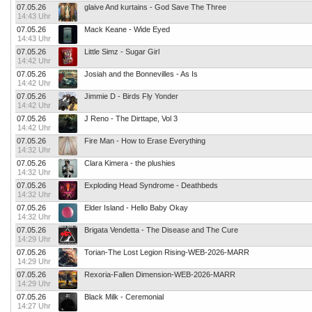
07.05.26
glaive And kurtains - God Save The Three
14:43 Uhr
07.05.26
Mack Keane - Wide Eyed
14:43 Uhr
07.05.26
Little Simz - Sugar Girl
14:42 Uhr
07.05.26
Josiah and the Bonnevilles - As Is
14:42 Uhr
07.05.26
Jimmie D - Birds Fly Yonder
14:42 Uhr
07.05.26
J Reno - The Dirttape, Vol 3
14:42 Uhr
07.05.26
Fire Man - How to Erase Everything
14:32 Uhr
07.05.26
Clara Kimera - the plushies
14:32 Uhr
07.05.26
Exploding Head Syndrome - Deathbeds
14:32 Uhr
07.05.26
Elder Island - Hello Baby Okay
14:32 Uhr
07.05.26
Brigata Vendetta - The Disease and The Cure
14:29 Uhr
07.05.26
Torian-The Lost Legion Rising-WEB-2026-MARR
14:29 Uhr
07.05.26
Rexoria-Fallen Dimension-WEB-2026-MARR
14:29 Uhr
07.05.26
Black Milk - Ceremonial
14:27 Uhr