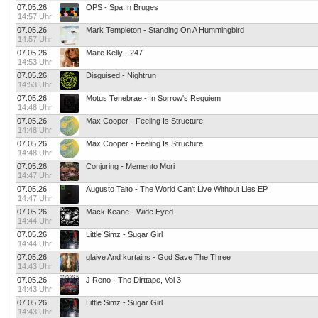
07.05.26
OPS - Spa In Bruges
14:57 Uhr
07.05.26
Mark Templeton - Standing On A Hummingbird
14:57 Uhr
07.05.26
Maite Kelly - 247
14:53 Uhr
07.05.26
Disguised - Nightrun
14:53 Uhr
07.05.26
Motus Tenebrae - In Sorrow's Requiem
14:48 Uhr
07.05.26
Max Cooper - Feeling Is Structure
14:48 Uhr
07.05.26
Max Cooper - Feeling Is Structure
14:48 Uhr
07.05.26
Conjuring - Memento Mori
14:47 Uhr
07.05.26
Augusto Taito - The World Can't Live Without Lies EP
14:47 Uhr
07.05.26
Mack Keane - Wide Eyed
14:44 Uhr
07.05.26
Little Simz - Sugar Girl
14:44 Uhr
07.05.26
glaive And kurtains - God Save The Three
14:43 Uhr
07.05.26
J Reno - The Dirttape, Vol 3
14:43 Uhr
07.05.26
Little Simz - Sugar Girl
14:43 Uhr