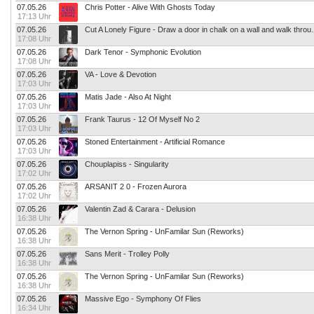
07.05.26
Chris Potter - Alive With Ghosts Today
17:13 Uhr
07.05.26
Cut A Lonely Figure - Draw
17:08 Uhr
07.05.26
Dark Tenor - Symphonic Evolution
17:08 Uhr
07.05.26
VA - Love & Devotion
17:03 Uhr
07.05.26
Matis Jade - Also At Night
17:03 Uhr
07.05.26
Frank Taurus - 12 Of Myself No 2
17:03 Uhr
07.05.26
Stoned Entertainment - Artificial Romance
17:03 Uhr
07.05.26
Chouplapiss - Singularity
17:02 Uhr
07.05.26
ARSANIT 2 0 - Frozen Aurora
17:02 Uhr
07.05.26
Valentin Zad & Carara - Delusion
16:38 Uhr
07.05.26
The Vernon Spring - UnFamilar Sun (Reworks)
16:38 Uhr
07.05.26
Sans Merit - Trolley Polly
16:38 Uhr
07.05.26
The Vernon Spring - UnFamilar Sun (Reworks)
16:38 Uhr
07.05.26
Massive Ego - Symphony Of Flies
16:34 Uhr