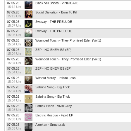
07.05.26
Black Veil Brides - VINDICATE
15:12 Uhr
07.05.26
Social Distortion - Born To Kill
15:12 Uhr
07.05.26
Swavay - THE PRELUDE
15:07 Uhr
07.05.26
Swavay - THE PRELUDE
15:05 Uhr
07.05.26
Wounded Touch - They Promised Eden (Vol 1)
15:04 Uhr
07.05.26
ZEP - NO ENEMIES (EP)
15:04 Uhr
07.05.26
Wounded Touch - They Promised Eden (Vol 1)
15:04 Uhr
07.05.26
ZEP - NO ENEMIES (EP)
15:04 Uhr
07.05.26
Without Mercy - Infinite Loss
15:04 Uhr
07.05.26
Sabrina Song - Big Trick
15:04 Uhr
07.05.26
Sabrina Song - Big Trick
15:04 Uhr
07.05.26
Patrick Siech - Vivid Grey
15:03 Uhr
07.05.26
Electric Rescue - Fjord EP
15:03 Uhr
07.05.26
Aztekan - Structuralz
15:03 Uhr