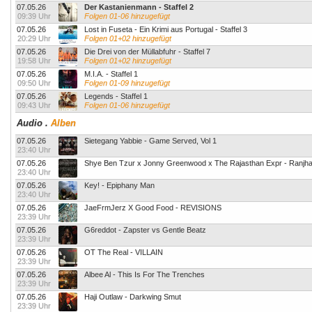
07.05.26
Der Kastanienmann - Staffel 2
09:39 Uhr
Folgen 01-06 hinzugefügt
07.05.26
Lost in Fuseta - Ein Krimi aus Portugal - Staffel 3
20:29 Uhr
Folgen 01+02 hinzugefügt
07.05.26
Die Drei von der Müllabfuhr - Staffel 7
19:58 Uhr
Folgen 01+02 hinzugefügt
07.05.26
M.I.A. - Staffel 1
09:50 Uhr
Folgen 01-09 hinzugefügt
07.05.26
Legends - Staffel 1
09:43 Uhr
Folgen 01-06 hinzugefügt
Audio
.
Alben
07.05.26
Sietegang Yabbie - Game Served, Vol 1
23:40 Uhr
07.05.26
Shye Ben Tzur x Jonny Greenwood x The Rajasthan Expr - Ranjh
23:40 Uhr
07.05.26
Key! - Epiphany Man
23:40 Uhr
07.05.26
JaeFrmJerz X Good Food - REVISIONS
23:39 Uhr
07.05.26
G6reddot - Zapster vs Gentle Beatz
23:39 Uhr
07.05.26
OT The Real - VILLAIN
23:39 Uhr
07.05.26
Albee Al - This Is For The Trenches
23:39 Uhr
07.05.26
Haji Outlaw - Darkwing Smut
23:39 Uhr