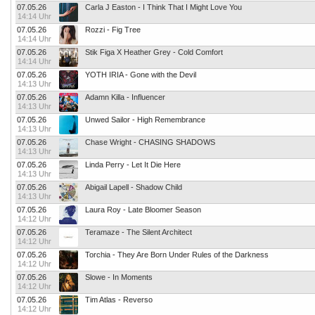
07.05.26
Carla J Easton - I Think That I Might Love You
14:14 Uhr
07.05.26
Rozzi - Fig Tree
14:14 Uhr
07.05.26
Stik Figa X Heather Grey - Cold Comfort
14:14 Uhr
07.05.26
YOTH IRIA - Gone with the Devil
14:13 Uhr
07.05.26
Adamn Killa - Influencer
14:13 Uhr
07.05.26
Unwed Sailor - High Remembrance
14:13 Uhr
07.05.26
Chase Wright - CHASING SHADOWS
14:13 Uhr
07.05.26
Linda Perry - Let It Die Here
14:13 Uhr
07.05.26
Abigail Lapell - Shadow Child
14:13 Uhr
07.05.26
Laura Roy - Late Bloomer Season
14:12 Uhr
07.05.26
Teramaze - The Silent Architect
14:12 Uhr
07.05.26
Torchia - They Are Born Under Rules of the Darkness
14:12 Uhr
07.05.26
Slowe - In Moments
14:12 Uhr
07.05.26
Tim Atlas - Reverso
14:12 Uhr