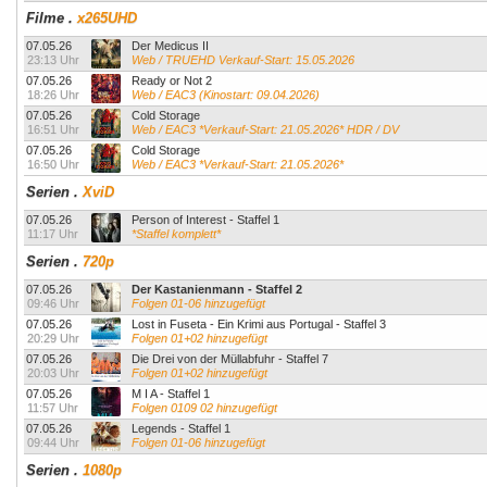
Filme
.
x265UHD
07.05.26
Der Medicus II
23:13 Uhr
Web / TRUEHD Verkauf-Start: 15.05.2026
07.05.26
Ready or Not 2
18:26 Uhr
Web / EAC3 (Kinostart: 09.04.2026)
07.05.26
Cold Storage
16:51 Uhr
Web / EAC3 *Verkauf-Start: 21.05.2026* HDR / DV
07.05.26
Cold Storage
16:50 Uhr
Web / EAC3 *Verkauf-Start: 21.05.2026*
Serien
.
XviD
07.05.26
Person of Interest - Staffel 1
11:17 Uhr
*Staffel komplett*
Serien
.
720p
07.05.26
Der Kastanienmann - Staffel 2
09:46 Uhr
Folgen 01-06 hinzugefügt
07.05.26
Lost in Fuseta - Ein Krimi aus Portugal - Staffel 3
20:29 Uhr
Folgen 01+02 hinzugefügt
07.05.26
Die Drei von der Müllabfuhr - Staffel 7
20:03 Uhr
Folgen 01+02 hinzugefügt
07.05.26
M I A - Staffel 1
11:57 Uhr
Folgen 0109 02 hinzugefügt
07.05.26
Legends - Staffel 1
09:44 Uhr
Folgen 01-06 hinzugefügt
Serien
.
1080p