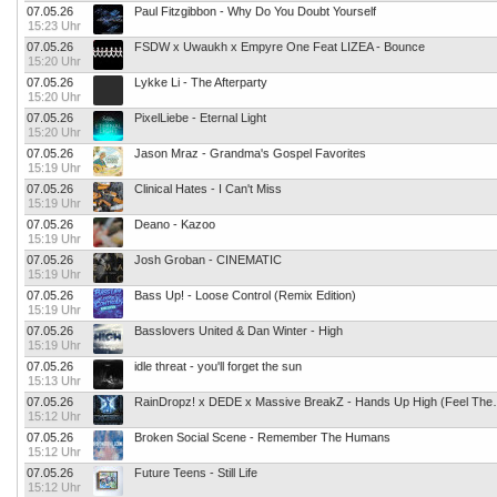
07.05.26
Paul Fitzgibbon - Why Do You Doubt Yourself
15:23 Uhr
07.05.26
FSDW x Uwaukh x Empyre One Feat LIZEA - Bounce
15:20 Uhr
07.05.26
Lykke Li - The Afterparty
15:20 Uhr
07.05.26
PixelLiebe - Eternal Light
15:20 Uhr
07.05.26
Jason Mraz - Grandma's Gospel Favorites
15:19 Uhr
07.05.26
Clinical Hates - I Can't Miss
15:19 Uhr
07.05.26
Deano - Kazoo
15:19 Uhr
07.05.26
Josh Groban - CINEMATIC
15:19 Uhr
07.05.26
Bass Up! - Loose Control (Remix Edition)
15:19 Uhr
07.05.26
Basslovers United & Dan Winter - High
15:19 Uhr
07.05.26
idle threat - you'll forget the sun
15:13 Uhr
07.05.26
RainDropz! x DEDE x Mass
15:12 Uhr
07.05.26
Broken Social Scene - Remember The Humans
15:12 Uhr
07.05.26
Future Teens - Still Life
15:12 Uhr