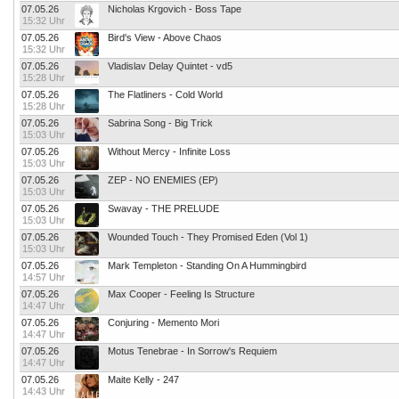
07.05.26
Nicholas Krgovich - Boss Tape
15:32 Uhr
07.05.26
Bird's View - Above Chaos
15:32 Uhr
07.05.26
Vladislav Delay Quintet - vd5
15:28 Uhr
07.05.26
The Flatliners - Cold World
15:28 Uhr
07.05.26
Sabrina Song - Big Trick
15:03 Uhr
07.05.26
Without Mercy - Infinite Loss
15:03 Uhr
07.05.26
ZEP - NO ENEMIES (EP)
15:03 Uhr
07.05.26
Swavay - THE PRELUDE
15:03 Uhr
07.05.26
Wounded Touch - They Promised Eden (Vol 1)
15:03 Uhr
07.05.26
Mark Templeton - Standing On A Hummingbird
14:57 Uhr
07.05.26
Max Cooper - Feeling Is Structure
14:47 Uhr
07.05.26
Conjuring - Memento Mori
14:47 Uhr
07.05.26
Motus Tenebrae - In Sorrow's Requiem
14:47 Uhr
07.05.26
Maite Kelly - 247
14:43 Uhr