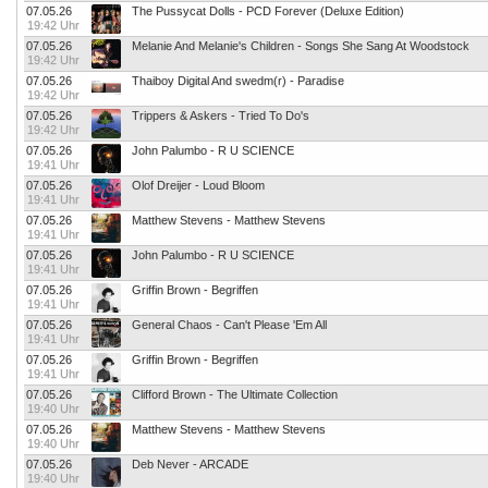
07.05.26
The Pussycat Dolls - PCD Forever (Deluxe Edition)
19:42 Uhr
07.05.26
Melanie And Melanie's Children - Songs She Sang At Woodstock
19:42 Uhr
07.05.26
Thaiboy Digital And swedm(r) - Paradise
19:42 Uhr
07.05.26
Trippers & Askers - Tried To Do's
19:42 Uhr
07.05.26
John Palumbo - R U SCIENCE
19:41 Uhr
07.05.26
Olof Dreijer - Loud Bloom
19:41 Uhr
07.05.26
Matthew Stevens - Matthew Stevens
19:41 Uhr
07.05.26
John Palumbo - R U SCIENCE
19:41 Uhr
07.05.26
Griffin Brown - Begriffen
19:41 Uhr
07.05.26
General Chaos - Can't Please 'Em All
19:41 Uhr
07.05.26
Griffin Brown - Begriffen
19:41 Uhr
07.05.26
Clifford Brown - The Ultimate Collection
19:40 Uhr
07.05.26
Matthew Stevens - Matthew Stevens
19:40 Uhr
07.05.26
Deb Never - ARCADE
19:40 Uhr