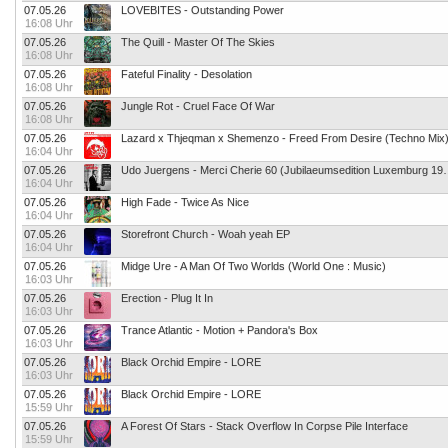
07.05.26
LOVEBITES - Outstanding Power
16:08 Uhr
07.05.26
The Quill - Master Of The Skies
16:08 Uhr
07.05.26
Fateful Finality - Desolation
16:08 Uhr
07.05.26
Jungle Rot - Cruel Face Of War
16:08 Uhr
07.05.26
Lazard x Thjeqman x Shemenzo - Freed From Desire (Techno Mix
16:04 Uhr
07.05.26
Udo Juergens - Merci Cherie 6
16:04 Uhr
07.05.26
High Fade - Twice As Nice
16:04 Uhr
07.05.26
Storefront Church - Woah yeah EP
16:04 Uhr
07.05.26
Midge Ure - A Man Of Two Worlds (World One : Music)
16:03 Uhr
07.05.26
Erection - Plug It In
16:03 Uhr
07.05.26
Trance Atlantic - Motion + Pandora's Box
16:03 Uhr
07.05.26
Black Orchid Empire - LORE
16:03 Uhr
07.05.26
Black Orchid Empire - LORE
15:59 Uhr
07.05.26
A Forest Of Stars - Stack Overflow In Corpse Pile Interface
15:59 Uhr