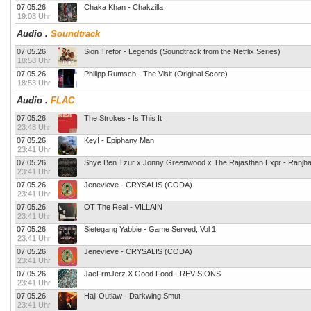
07.05.26
Chaka Khan - Chakzilla
19:03 Uhr
Audio
.
Soundtrack
07.05.26
Sion Trefor - Legends (Soundtrack from the Netflix Series)
18:58 Uhr
07.05.26
Philipp Rumsch - The Visit (Original Score)
18:53 Uhr
Audio
.
FLAC
07.05.26
The Strokes - Is This It
23:48 Uhr
07.05.26
Key! - Epiphany Man
23:41 Uhr
07.05.26
Shye Ben Tzur x Jonny Greenwood x The Rajasthan Expr - Ranjh
23:41 Uhr
07.05.26
Jenevieve - CRYSALIS (CODA)
23:41 Uhr
07.05.26
OT The Real - VILLAIN
23:41 Uhr
07.05.26
Sietegang Yabbie - Game Served, Vol 1
23:41 Uhr
07.05.26
Jenevieve - CRYSALIS (CODA)
23:41 Uhr
07.05.26
JaeFrmJerz X Good Food - REVISIONS
23:41 Uhr
07.05.26
Haji Outlaw - Darkwing Smut
23:41 Uhr