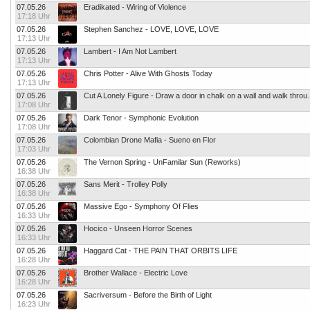
07.05.26
Eradikated - Wiring of Violence
17:18 Uhr
07.05.26
Stephen Sanchez - LOVE, LOVE, LOVE
17:13 Uhr
07.05.26
Lambert - I Am Not Lambert
17:13 Uhr
07.05.26
Chris Potter - Alive With Ghosts Today
17:13 Uhr
07.05.26
Cut A Lonely Figure - Draw
17:08 Uhr
07.05.26
Dark Tenor - Symphonic Evolution
17:08 Uhr
07.05.26
Colombian Drone Mafia - Sueno en Flor
17:03 Uhr
07.05.26
The Vernon Spring - UnFamilar Sun (Reworks)
16:38 Uhr
07.05.26
Sans Merit - Trolley Polly
16:38 Uhr
07.05.26
Massive Ego - Symphony Of Flies
16:33 Uhr
07.05.26
Hocico - Unseen Horror Scenes
16:33 Uhr
07.05.26
Haggard Cat - THE PAIN THAT ORBITS LIFE
16:28 Uhr
07.05.26
Brother Wallace - Electric Love
16:28 Uhr
07.05.26
Sacriversum - Before the Birth of Light
16:23 Uhr