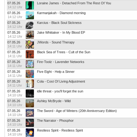
07.05.26
Loraine James - Detached From The Rest Of You
14:12 Uhr
07.05.26
Karmanjakah - Diamond morning
14:12 Uhr
07.05.26
Karcius - Black Soul Sickness
14:12 Uhr
07.05.26
Jake Whittaker - In My Blood EP
14:12 Uhr
07.05.26
JWords - Sound Therapy
14:11 Uhr
07.05.26
Black Sea of Trees - Cult of the Sun
14:11 Uhr
07.05.26
Fire-Toolz - Lavender Networks
14:11 Uhr
07.05.26
Five Eight - Help a Sinner
14:11 Uhr
07.05.26
Cola - Cost Of Living Adjustment
14:11 Uhr
07.05.26
idle threat - you'll forget the sun
14:10 Uhr
07.05.26
Ashley McBryde - Wild
14:10 Uhr
07.05.26
The Sword - Age of Winters (20th Anniversary Edition)
14:10 Uhr
07.05.26
The Narrator - Phosphor
14:10 Uhr
07.05.26
Restless Spirit - Restless Spirit
14:10 Uhr