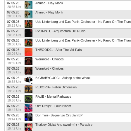
07.05.26
Ahmed - Play Monk
20:35 Uhr
07.05.26
Ahmed - Play Monk
20:33 Uhr
07.05.26
Udo Lindenberg und Das Panik-Orchester - No Panic On The Titan
20:13 Uhr
07.05.26
RVDMNTL - Arquitectura Del Ruido
20:08 Uhr
07.05.26
Udo Lindenberg und Das Panik-Orchester - No Panic On The Titan
20:08 Uhr
07.05.26
THEGOD01 - After The Veil Falls
20:08 Uhr
07.05.26
Wormlord - Choices
19:59 Uhr
07.05.26
Wormlord - Choices
19:59 Uhr
07.05.26
BIGBABYGUCCI - Asleep at the Wheel
19:58 Uhr
07.05.26
REXORIA - Fallen Dimension
19:58 Uhr
07.05.26
RAUB - Mental Pathways
19:58 Uhr
07.05.26
Olof Dreijer - Loud Bloom
19:44 Uhr
07.05.26
Don Turi - Sequenze Circolari EP
19:44 Uhr
07.05.26
Thaiboy Digital And swedm(r) - Paradise
19:42 Uhr