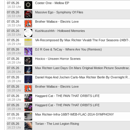
07.05.26
Coeter One - Mellow EP
16:33 Uhr
07.05.26
Massive Ego - Symphony Of Flies
16:33 Uhr
07.05.26
Brother Wallace - Electric Love
16:33 Uhr
07.05.26
Kushkusshhh - Hollowed Memories
16:33 Uhr
07.05.26
VA-Recomposed By Max R
16:29 Uhr
07.05.26
DJ R Gee & TeCay - Where Are You (Remixes)
16:28 Uhr
07.05.26
Hocico - Unseen Horror Scenes
16:28 Uhr
07.05.26
Max Richter-Last Days On M
16:28 Uhr
07.05.26
Daniel Hope And Jochen Carls-Max Richter Berlin By Overnight Remixes -EP-
16:28 Uhr
07.05.26
Brother Wallace - Electric Love
16:28 Uhr
07.05.26
Haggard Cat - THE PAIN THAT ORBITS LIFE
16:28 Uhr
07.05.26
Haggard Cat - THE PAIN THAT ORBITS LIFE
16:28 Uhr
07.05.26
Max Richter-Infra-16BIT-WEB-FLAC-2014-SYMPHONY
16:28 Uhr
07.05.26
Torian - The Lost Legion Rising
16:23 Uhr