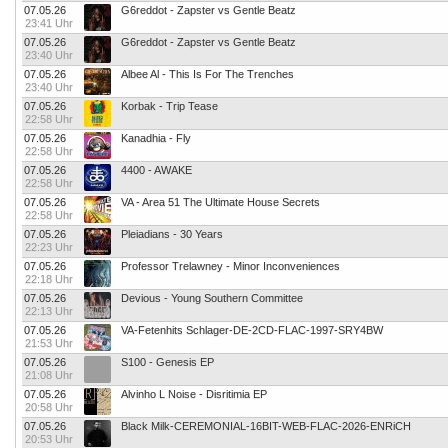
07.05.26
G6reddot - Zapster vs Gentle Beatz
23:41 Uhr
07.05.26
G6reddot - Zapster vs Gentle Beatz
23:40 Uhr
07.05.26
Albee Al - This Is For The Trenches
23:40 Uhr
07.05.26
Korbak - Trip Tease
22:58 Uhr
07.05.26
Kanadhia - Fly
22:58 Uhr
07.05.26
4400 - AWAKE
22:58 Uhr
07.05.26
VA - Area 51 The Ultimate House Secrets
22:58 Uhr
07.05.26
Pleiadians - 30 Years
22:23 Uhr
07.05.26
Professor Trelawney - Minor Inconveniences
22:18 Uhr
07.05.26
Devious - Young Southern Committee
22:13 Uhr
07.05.26
VA-Fetenhits Schlager-DE-2CD-FLAC-1997-SRY4BW
21:53 Uhr
07.05.26
S100 - Genesis EP
21:08 Uhr
07.05.26
Alvinho L Noise - Disritimia EP
20:58 Uhr
07.05.26
Black Milk-CEREMONIAL-16BIT-WEB-FLAC-2026-ENRiCH
20:53 Uhr