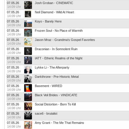
07.05.26
Josh Groban - CINEMATIC
14:09 Uhr
07.05.26
Neil Diamond - Wild At Heart
14:09 Uhr
07.05.26
Koyo - Barely Here
14:09 Uhr
07.05.26
Frozen Soul - No Place of Warmth
14:09 Uhr
07.05.26
Jason Mraz - Grandma's Gospel Favorites
14:09 Uhr
07.05.26
Draconian - In Somnolent Ruin
14:09 Uhr
07.05.26
IATT - Etheric Realms of the Night
14:09 Uhr
07.05.26
Lykke Li - The Afterparty
14:09 Uhr
07.05.26
Darkthrone - Pre-Historic Metal
14:09 Uhr
07.05.26
Basement - WIRED
14:09 Uhr
07.05.26
Black Veil Brides - VINDICATE
14:08 Uhr
07.05.26
Social Distortion - Born To Kill
14:08 Uhr
07.05.26
sace6 - brutalist
14:08 Uhr
07.05.26
Amy Grant - The Me That Remains
14:08 Uhr