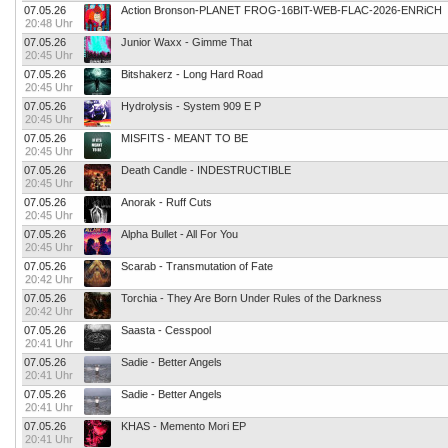
07.05.26
Action Bronson-PLANET FROG-16BIT-WEB-FLAC-2026-ENRiCH
20:48 Uhr
07.05.26
Junior Waxx - Gimme That
20:45 Uhr
07.05.26
Bitshakerz - Long Hard Road
20:45 Uhr
07.05.26
Hydrolysis - System 909 E P
20:45 Uhr
07.05.26
MISFITS - MEANT TO BE
20:45 Uhr
07.05.26
Death Candle - INDESTRUCTIBLE
20:45 Uhr
07.05.26
Anorak - Ruff Cuts
20:45 Uhr
07.05.26
Alpha Bullet - All For You
20:45 Uhr
07.05.26
Scarab - Transmutation of Fate
20:42 Uhr
07.05.26
Torchia - They Are Born Under Rules of the Darkness
20:42 Uhr
07.05.26
Saasta - Cesspool
20:41 Uhr
07.05.26
Sadie - Better Angels
20:41 Uhr
07.05.26
Sadie - Better Angels
20:41 Uhr
07.05.26
KHAS - Memento Mori EP
20:41 Uhr