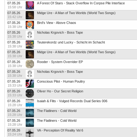
07.05.26
A Forest Of Stars - Stack Overflow In Corpse Pile Interface
15:58 Uhr
07.05.26
Midge Ure - A Man of Two Worlds (World Two Songs)
15:42 Uhr
07.05.26
Bird's View - Above Chaos
15:38 Uhr
07.05.26
Nicholas Krgovich - Boss Tape
15:38 Uhr
07.05.26
Teuterekordz und Lucky - Schicht im Schacht
15:38 Uhr
07.05.26
Midge Ure - A Man of Two Worlds (World Two Songs)
15:38 Uhr
07.05.26
Rooder - System Overrider EP
15:38 Uhr
07.05.26
Nicholas Krgovich - Boss Tape
15:38 Uhr
07.05.26
Conscious Pilot - Human Poultry
15:33 Uhr
07.05.26
Oliver Ho - Our Secret Religion
15:33 Uhr
07.05.26
Isaiah & Flits - Vulged Records Dual Series 006
15:28 Uhr
07.05.26
The Flatliners - Cold World
15:28 Uhr
07.05.26
The Flatliners - Cold World
15:28 Uhr
07.05.26
VA - Perception Of Reality Vol 6
15:24 Uhr