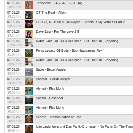
07.05.26
Jenevieve - CRYSALIS (CODA)
23:39 Uhr
07.05.26
OT The Real - Villain
23:23 Uhr
07.05.26
Lil Keke, Al-D'300 & Cal Wayne - Streets Is My Witness Part 2
23:17 Uhr
07.05.26
Dave East - For The Love 2 5
23:14 Uhr
07.05.26
Rufus Sims, Ju Jilla & Xcelence - Put That On Everything
21:07 Uhr
07.05.26
Fenix Legacy Of Gods - Boombapsaurus Rex
21:07 Uhr
07.05.26
Rufus Sims, Ju Jilla & Xcelence - Put That On Everything
20:52 Uhr
07.05.26
Sadie - Better Angels
20:38 Uhr
07.05.26
Sabotor - Forste Aksjon
20:38 Uhr
07.05.26
Ahmed - Play Monk
20:35 Uhr
07.05.26
Saasta - Cesspool
20:33 Uhr
07.05.26
Ahmed - Play Monk
20:33 Uhr
07.05.26
Scarab - Transmutation of Fate
20:24 Uhr
07.05.26
Udo Lindenberg und Das Panik-Orchester - No Panic On The Titan
20:07 Uhr