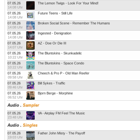
07.05.26
The Lemon Twigs - Look For Your Mind!
14:08 Uhr
07.05.26
Future Teens - Still Life
14:08 Uhr
07.05.26
Broken Social Scene - Remember The Humans
14:08 Uhr
07.05.26
Ingested - Denigration
14:08 Uhr
07.05.26
AZ - Doe Or Die III
14:07 Uhr
07.05.26
The Bluntskins - Skunkadelic
10:22 Uhr
07.05.26
The Bluntskins - Space Condo
10:22 Uhr
07.05.26
Cheech & Pro P - Old Man Reefer
09:58 Uhr
07.05.26
Bill Sykes - Traffic
09:46 Uhr
07.05.26
Bjorn Berge - Morphine
06:52 Uhr
Audio
.
Sampler
07.05.26
VA - Airplay FM Feel The Music
23:48 Uhr
Audio
.
Singles
07.05.26
Father John Misty - The Payoff
19:03 Uhr