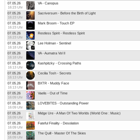
07.05.26
VA - Canopus
16:23 Uhr
07.05.26
Sacriversum - Before the Birth of Light
16:23 Uhr
07.05.26
Mark Broom - Touch EP
16:23 Uhr
07.05.26
Restless Spirit - Restless Spirit
16:23 Uhr
07.05.26
Lee Holman - Sentinel
16:18 Uhr
07.05.26
VA - Aumatra Vol II
16:18 Uhr
07.05.26
Kashpitzky - Crossing Paths
16:13 Uhr
07.05.26
Cecilia Tosh - Secrets
16:13 Uhr
07.05.26
BXTR - Muddy Face
16:13 Uhr
07.05.26
Vaelis - Out of Time
16:09 Uhr
07.05.26
LOVEBITES - Outstanding Power
16:09 Uhr
07.05.26
Midge Ure - A Man Of Two Worlds (World One : Music)
16:09 Uhr
07.05.26
Fateful Finality - Desolation
16:09 Uhr
07.05.26
The Quill - Master Of The Skies
16:09 Uhr