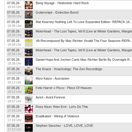
07.05.26
Bong Voyage - Hedonistic Hard Rock
18:43 Uhr
07.05.26
Guttersnipe - Extinction Burst!
18:43 Uhr
07.05.26
Mat Kearney-Nothing Left To Lose Expanded Edition -REPACK-16BI
18:38 Uhr
07.05.26
Motorhead - The Lost Tapes, Vol 8 (Live at Winter Gardens, Margat
18:38 Uhr
07.05.26
VA-Recomposed By Max Richter Vivaldi The Four Seasons-RE
18:38 Uhr
07.05.26
Motorhead - The Lost Tapes, Vol 8 (Live at Winter Gardens, Margat
18:38 Uhr
07.05.26
Daniel Hope And Jochen Carls-Max Richter Berlin By Overnight Remixes -REPACK-E
18:38 Uhr
07.05.26
The Knack - Knackology: The Zen Recordings
18:33 Uhr
07.05.26
Mtze Katze - Ausrasten
18:13 Uhr
07.05.26
Felix Harrer x Picco - Piece Of Heaven
18:12 Uhr
07.05.26
Avicii - Avicii Forever
18:07 Uhr
07.05.26
Ross Kiser, Reto Erni - Let's Do This
17:19 Uhr
07.05.26
Eradikated - Wiring of Violence
17:19 Uhr
07.05.26
Stephen Sanchez - LOVE, LOVE, LOVE
17:13 Uhr