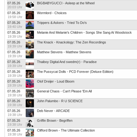
07.05.26
BIGBABYGUCCI - Asleep at the Wheel
20:03 Uhr
07.05.26
Wormlord - Choices
19:58 Uhr
07.05.26
Trippers & Askers - Tried To Do's
19:40 Uhr
07.05.26
Melanie And Melanie's Children - Songs She Sang At Woodstock
19:39 Uhr
07.05.26
The Knack - Knackology: The Zen Recordings
19:39 Uhr
07.05.26
Matthew Stevens - Matthew Stevens
19:39 Uhr
07.05.26
Thaiboy Digital And swedm(r) - Paradise
19:39 Uhr
07.05.26
The Pussycat Dolls - PCD Forever (Deluxe Edition)
19:39 Uhr
07.05.26
Olof Dreijer - Loud Bloom
19:39 Uhr
07.05.26
General Chaos - Can't Please 'Em All
19:38 Uhr
07.05.26
John Palumbo - R U SCIENCE
19:38 Uhr
07.05.26
Deb Never - ARCADE
19:38 Uhr
07.05.26
Griffin Brown - Begriffen
19:38 Uhr
07.05.26
Clifford Brown - The Ultimate Collection
19:38 Uhr