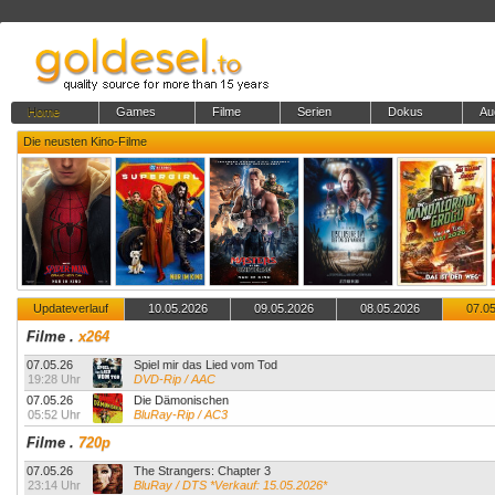
Home
Games
Filme
Serien
Dokus
Au
Die neusten Kino-Filme
Updateverlauf
10.05.2026
09.05.2026
08.05.2026
07.0
Filme
.
x264
07.05.26
Spiel mir das Lied vom Tod
19:28 Uhr
DVD-Rip / AAC
07.05.26
Die Dämonischen
05:52 Uhr
BluRay-Rip / AC3
Filme
.
720p
07.05.26
The Strangers: Chapter 3
23:14 Uhr
BluRay / DTS *Verkauf: 15.05.2026*