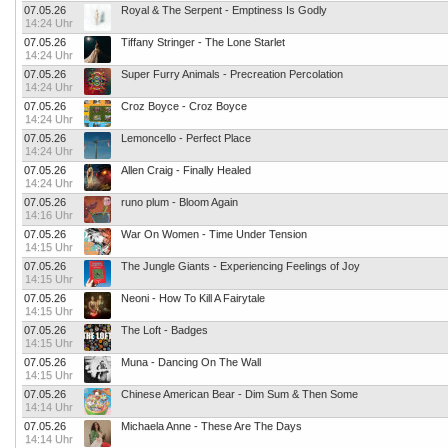
07.05.26
Royal & The Serpent - Emptiness Is Godly
14:24 Uhr
07.05.26
Tiffany Stringer - The Lone Starlet
14:24 Uhr
07.05.26
Super Furry Animals - Precreation Percolation
14:24 Uhr
07.05.26
Croz Boyce - Croz Boyce
14:24 Uhr
07.05.26
Lemoncello - Perfect Place
14:24 Uhr
07.05.26
Allen Craig - Finally Healed
14:24 Uhr
07.05.26
runo plum - Bloom Again
14:16 Uhr
07.05.26
War On Women - Time Under Tension
14:15 Uhr
07.05.26
The Jungle Giants - Experiencing Feelings of Joy
14:15 Uhr
07.05.26
Neoni - How To Kill A Fairytale
14:15 Uhr
07.05.26
The Loft - Badges
14:15 Uhr
07.05.26
Muna - Dancing On The Wall
14:15 Uhr
07.05.26
Chinese American Bear - Dim Sum & Then Some
14:14 Uhr
07.05.26
Michaela Anne - These Are The Days
14:14 Uhr