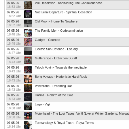
07.05.26
Vile Desolation - Annihilating The Consciousness
18:53 Uhr
07.05.26
Nocturnal Departure - Spiritual Cessation
18:52 Uhr
07.05.26
Old Moon - Home To Nowhere
18:52 Uhr
07.05.26
The Family Men - Codetermination
18:48 Uhr
07.05.26
Gadget - Coerced
18:48 Uhr
07.05.26
Electric Sun Defence - Estuary
18:47 Uhr
07.05.26
Guttersnipe - Extinction Burst!
18:43 Uhr
07.05.26
Teloch Vovin - Towards the Inevitable
18:43 Uhr
07.05.26
Bong Voyage - Hedonistic Hard Rock
18:43 Uhr
07.05.26
Voidthrone - Dreaming Rat
18:43 Uhr
07.05.26
Harms - Rebirth of the Cold
18:43 Uhr
07.05.26
Lago - Vigil
18:38 Uhr
07.05.26
Motorhead - The Lost Tapes, Vol 8 (Live at Winter Gardens, Margat
18:38 Uhr
07.05.26
Termanology & Royal Flush - Royal Terms
18:24 Uhr