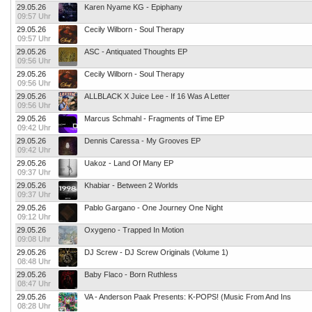
29.05.26
Karen Nyame KG - Epiphany
09:57 Uhr
29.05.26
Cecily Wilborn - Soul Therapy
09:57 Uhr
29.05.26
ASC - Antiquated Thoughts EP
09:56 Uhr
29.05.26
Cecily Wilborn - Soul Therapy
09:56 Uhr
29.05.26
ALLBLACK X Juice Lee - If 16 Was A Letter
09:56 Uhr
29.05.26
Marcus Schmahl - Fragments of Time EP
09:42 Uhr
29.05.26
Dennis Caressa - My Grooves EP
09:42 Uhr
29.05.26
Uakoz - Land Of Many EP
09:37 Uhr
29.05.26
Khabiar - Between 2 Worlds
09:37 Uhr
29.05.26
Pablo Gargano - One Journey One Night
09:12 Uhr
29.05.26
Oxygeno - Trapped In Motion
09:08 Uhr
29.05.26
DJ Screw - DJ Screw Originals (Volume 1)
08:48 Uhr
29.05.26
Baby Flaco - Born Ruthless
08:47 Uhr
29.05.26
VA - Anderson Paak Presents: K-POPS! (Music From And Ins
08:28 Uhr