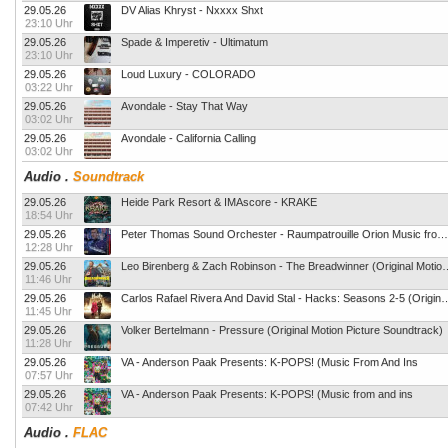
29.05.26
DV Alias Khryst - Nxxxx Shxt
23:10 Uhr
29.05.26
Spade & Imperetiv - Ultimatum
23:10 Uhr
29.05.26
Loud Luxury - COLORADO
03:22 Uhr
29.05.26
Avondale - Stay That Way
03:02 Uhr
29.05.26
Avondale - California Calling
03:02 Uhr
Audio
.
Soundtrack
29.05.26
Heide Park Resort & IMAscore - KRAKE
18:54 Uhr
29.05.26
Peter Thomas Sound Orchester - Raumpatrouille Orion Music from the Original TV-Seri
12:28 Uhr
29.05.26
Leo Birenberg & Zach Robinson - The Breadwinn
11:46 Uhr
29.05.26
Carlos Rafael Rivera And David Stal - Hacks: Seasons 2
11:45 Uhr
29.05.26
Volker Bertelmann - Pressure (Original Motion Picture Soundtrack)
11:28 Uhr
29.05.26
VA - Anderson Paak Presents: K-POPS! (Music From And Ins
07:57 Uhr
29.05.26
VA - Anderson Paak Presents: K-POPS! (Music from and ins
07:42 Uhr
Audio
.
FLAC