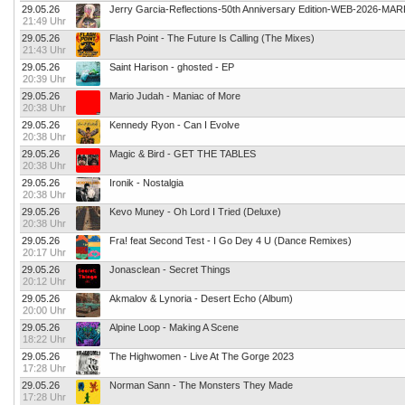
29.05.26
Jerry Garcia-Reflections-50th Anniversary Edition-WEB-2026-MA
21:49 Uhr
29.05.26
Flash Point - The Future Is Calling (The Mixes)
21:43 Uhr
29.05.26
Saint Harison - ghosted - EP
20:39 Uhr
29.05.26
Mario Judah - Maniac of More
20:38 Uhr
29.05.26
Kennedy Ryon - Can I Evolve
20:38 Uhr
29.05.26
Magic & Bird - GET THE TABLES
20:38 Uhr
29.05.26
Ironik - Nostalgia
20:38 Uhr
29.05.26
Kevo Muney - Oh Lord I Tried (Deluxe)
20:38 Uhr
29.05.26
Fra! feat Second Test - I Go Dey 4 U (Dance Remixes)
20:17 Uhr
29.05.26
Jonasclean - Secret Things
20:12 Uhr
29.05.26
Akmalov & Lynoria - Desert Echo (Album)
20:00 Uhr
29.05.26
Alpine Loop - Making A Scene
18:22 Uhr
29.05.26
The Highwomen - Live At The Gorge 2023
17:28 Uhr
29.05.26
Norman Sann - The Monsters They Made
17:28 Uhr