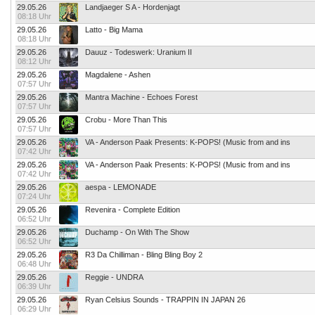
29.05.26
Landjaeger S A - Hordenjagt
08:18 Uhr
29.05.26
Latto - Big Mama
08:18 Uhr
29.05.26
Dauuz - Todeswerk: Uranium II
08:12 Uhr
29.05.26
Magdalene - Ashen
07:57 Uhr
29.05.26
Mantra Machine - Echoes Forest
07:57 Uhr
29.05.26
Crobu - More Than This
07:57 Uhr
29.05.26
VA - Anderson Paak Presents: K-POPS! (Music from and ins
07:42 Uhr
29.05.26
VA - Anderson Paak Presents: K-POPS! (Music from and ins
07:42 Uhr
29.05.26
aespa - LEMONADE
07:24 Uhr
29.05.26
Revenira - Complete Edition
06:52 Uhr
29.05.26
Duchamp - On With The Show
06:52 Uhr
29.05.26
R3 Da Chilliman - Bling Bling Boy 2
06:48 Uhr
29.05.26
Reggie - UNDRA
06:39 Uhr
29.05.26
Ryan Celsius Sounds - TRAPPIN IN JAPAN 26
06:29 Uhr