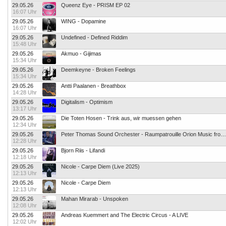
29.05.26
Queenz Eye - PRISM EP 02
16:07 Uhr
29.05.26
WING - Dopamine
16:07 Uhr
29.05.26
Undefined - Defined Riddim
15:48 Uhr
29.05.26
Akmuo - Gijimas
15:34 Uhr
29.05.26
Deemkeyne - Broken Feelings
15:34 Uhr
29.05.26
Antti Paalanen - Breathbox
14:28 Uhr
29.05.26
Digitalism - Optimism
13:17 Uhr
29.05.26
Die Toten Hosen - Trink aus, wir muessen gehen
12:34 Uhr
29.05.26
Peter Thomas Sound Orchester - Raumpatrouille Orion Music from the Original TV-Seri
12:28 Uhr
29.05.26
Bjorn Riis - Lifandi
12:18 Uhr
29.05.26
Nicole - Carpe Diem (Live 2025)
12:13 Uhr
29.05.26
Nicole - Carpe Diem
12:13 Uhr
29.05.26
Mahan Mirarab - Unspoken
12:08 Uhr
29.05.26
Andreas Kuemmert and The Electric Circus - A LIVE
12:02 Uhr