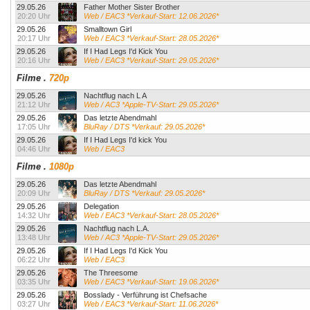
29.05.26
Father Mother Sister Brother
20:20 Uhr
Web / EAC3 *Verkauf-Start: 12.06.2026*
29.05.26
Smalltown Girl
20:17 Uhr
Web / EAC3 *Verkauf-Start: 28.05.2026*
29.05.26
If I Had Legs I'd Kick You
20:16 Uhr
Web / EAC3 *Verkauf-Start: 29.05.2026*
Filme
.
720p
29.05.26
Nachtflug nach L A
21:12 Uhr
Web / AC3 *Apple-TV-Start: 29.05.2026*
29.05.26
Das letzte Abendmahl
17:05 Uhr
BluRay / DTS *Verkauf: 29.05.2026*
29.05.26
If I Had Legs I'd kick You
04:46 Uhr
Web / EAC3
Filme
.
1080p
29.05.26
Das letzte Abendmahl
20:09 Uhr
BluRay / DTS *Verkauf: 29.05.2026*
29.05.26
Delegation
14:32 Uhr
Web / EAC3 *Verkauf-Start: 28.05.2026*
29.05.26
Nachtflug nach L.A.
13:48 Uhr
Web / AC3 *Apple-TV-Start: 29.05.2026*
29.05.26
If I Had Legs I'd Kick You
06:22 Uhr
Web / EAC3
29.05.26
The Threesome
03:35 Uhr
Web / EAC3 *Verkauf-Start: 19.06.2026*
29.05.26
Bosslady - Verführung ist Chefsache
03:27 Uhr
Web / EAC3 *Verkauf-Start: 11.06.2026*