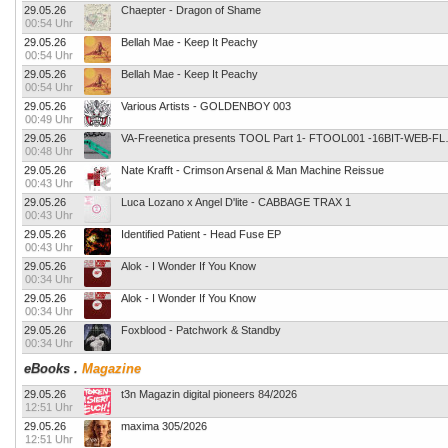
29.05.26
Chaepter - Dragon of Shame
00:54 Uhr
29.05.26
Bellah Mae - Keep It Peachy
00:54 Uhr
29.05.26
Bellah Mae - Keep It Peachy
00:54 Uhr
29.05.26
Various Artists - GOLDENBOY 003
00:49 Uhr
29.05.26
VA-Freenetica pres
00:48 Uhr
29.05.26
Nate Krafft - Crimson Arsenal & Man Machine Reissue
00:43 Uhr
29.05.26
Luca Lozano x Angel D'lite - CABBAGE TRAX 1
00:43 Uhr
29.05.26
Identified Patient - Head Fuse EP
00:43 Uhr
29.05.26
Alok - I Wonder If You Know
00:34 Uhr
29.05.26
Alok - I Wonder If You Know
00:34 Uhr
29.05.26
Foxblood - Patchwork & Standby
00:34 Uhr
eBooks
.
Magazine
29.05.26
t3n Magazin digital pioneers 84/2026
12:51 Uhr
29.05.26
maxima 305/2026
12:51 Uhr