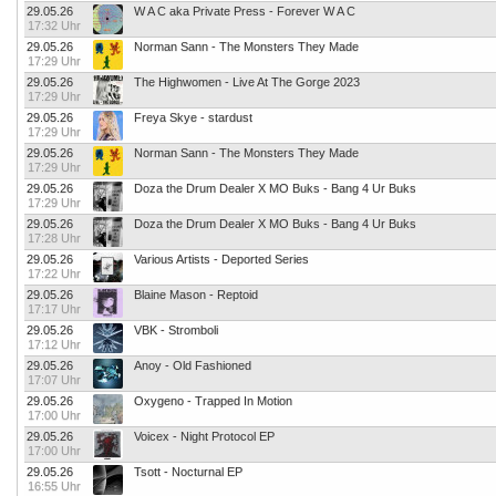
29.05.26
W A C aka Private Press - Forever W A C
17:32 Uhr
29.05.26
Norman Sann - The Monsters They Made
17:29 Uhr
29.05.26
The Highwomen - Live At The Gorge 2023
17:29 Uhr
29.05.26
Freya Skye - stardust
17:29 Uhr
29.05.26
Norman Sann - The Monsters They Made
17:29 Uhr
29.05.26
Doza the Drum Dealer X MO Buks - Bang 4 Ur Buks
17:29 Uhr
29.05.26
Doza the Drum Dealer X MO Buks - Bang 4 Ur Buks
17:28 Uhr
29.05.26
Various Artists - Deported Series
17:22 Uhr
29.05.26
Blaine Mason - Reptoid
17:17 Uhr
29.05.26
VBK - Stromboli
17:12 Uhr
29.05.26
Anoy - Old Fashioned
17:07 Uhr
29.05.26
Oxygeno - Trapped In Motion
17:00 Uhr
29.05.26
Voicex - Night Protocol EP
17:00 Uhr
29.05.26
Tsott - Nocturnal EP
16:55 Uhr