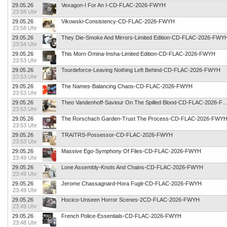
29.05.26
Vexagon-I For An I-CD-FLAC-2026-FWYH
23:58 Uhr
29.05.26
Vikowski-Consistency-CD-FLAC-2026-FWYH
23:58 Uhr
29.05.26
They Die-Smoke And Mirrors-Limited Edition-CD-FLAC-2026-FWY
23:54 Uhr
29.05.26
This Morn Omina-Insha-Limited Edition-CD-FLAC-2026-FWYH
23:53 Uhr
29.05.26
Tourdeforce-Leaving Nothing Left Behind-CD-FLAC-2026-FWYH
23:53 Uhr
29.05.26
The Names-Balancing Chaos-CD-FLAC-2026-FWYH
23:53 Uhr
29.05.26
Theo Vandenhoff-Saviour On The Spilled Blood-CD-FL
23:53 Uhr
29.05.26
The Rorschach Garden-Trust The Process-CD-FLAC-2026-FWY
23:53 Uhr
29.05.26
TRAITRS-Possessor-CD-FLAC-2026-FWYH
23:53 Uhr
29.05.26
Massive Ego-Symphony Of Flies-CD-FLAC-2026-FWYH
23:49 Uhr
29.05.26
Lone Assembly-Knots And Chains-CD-FLAC-2026-FWYH
23:49 Uhr
29.05.26
Jerome Chassagnard-Hora Fugit-CD-FLAC-2026-FWYH
23:49 Uhr
29.05.26
Hocico-Unseen Horror Scenes-2CD-FLAC-2026-FWYH
23:49 Uhr
29.05.26
French Police-Essentials-CD-FLAC-2026-FWYH
23:48 Uhr