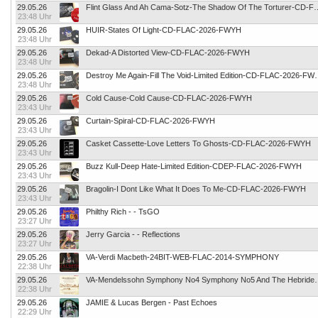
29.05.26
Flint Glass And Ah Cama-Sotz-The Shadow
23:48 Uhr
29.05.26
HUIR-States Of Light-CD-FLAC-2026-FWYH
23:48 Uhr
29.05.26
Dekad-A Distorted View-CD-FLAC-2026-FWYH
23:48 Uhr
29.05.26
Destroy Me Again-Fill The Voi
23:48 Uhr
29.05.26
Cold Cause-Cold Cause-CD-FLAC-2026-FWYH
23:43 Uhr
29.05.26
Curtain-Spiral-CD-FLAC-2026-FWYH
23:43 Uhr
29.05.26
Casket Cassette-Love Letters To Ghosts-CD-FLAC-2026-FWYH
23:43 Uhr
29.05.26
Buzz Kull-Deep Hate-Limited Edition-CDEP-FLAC-2026-FWYH
23:43 Uhr
29.05.26
Bragolin-I Dont Like What It Does To Me-CD-FLAC-2026-FWYH
23:43 Uhr
29.05.26
Philthy Rich - - TsGO
23:27 Uhr
29.05.26
Jerry Garcia - - Reflections
23:27 Uhr
29.05.26
VA-Verdi Macbeth-24BIT-WEB-FLAC-2014-SYMPHONY
22:38 Uhr
29.05.26
VA-Mendelssohn Symphony No4 Symphony No5 And The Hebride
22:38 Uhr
29.05.26
JAMIE & Lucas Bergen - Past Echoes
22:29 Uhr