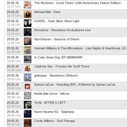
29.05.26
The Monkees - Good Times! (10th Anniversary Deluxe Edition)
11:47 Uhr
29.05.26
Michael Ball - Glow
11:47 Uhr
29.05.26
GOERL - Dark Silver Moon Light
11:45 Uhr
29.05.26
Persefone - Persefone On Audiotree Live
11:33 Uhr
29.05.26
Wyrmhaven - Seasons of Gloom
11:28 Uhr
29.05.26
Hannah Williams & The Affirmatio
11:28 Uhr
29.05.26
In Color-Snow Day-EP-WEBMARR
10:40 Uhr
29.05.26
I built the Sky - Promise Me You'll Thrive
10:00 Uhr
29.05.26
girlpuppy - Sweetness (Deluxe)
09:59 Uhr
29.05.26
Sylvan LaCue - Hoarding (EP) : A Memoir by Sylvan LaCue
09:59 Uhr
29.05.26
feeble little horse - bitknot
09:59 Uhr
29.05.26
Ye Ali - AFTER U LEFT
09:59 Uhr
29.05.26
Karen Nyame KG - Epiphany
09:58 Uhr
29.05.26
Cecily Wilborn - Soul Therapy
09:58 Uhr