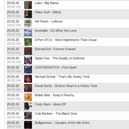
29.05.26
Latto - Big Mama
06:08 Uhr
29.05.26
Hilary Duff - (Mine)
05:18 Uhr
29.05.26
Kid Finish - Leftover
03:02 Uhr
29.05.26
Avondale - Do What You Love
03:02 Uhr
29.05.26
A Part Of Us - More Nightmares Than Usual
03:02 Uhr
29.05.26
Eternal Evil - Forever Feared
00:53 Uhr
29.05.26
Sadie Fine - The Duality of Girlhood
00:53 Uhr
29.05.26
LEATHERWITCH - First Spell
00:53 Uhr
29.05.26
Michael Schott - That's My Honky Tonk
00:53 Uhr
29.05.26
David Serby - Broken Heart in a Honky Tonk
00:53 Uhr
29.05.26
Bellah Mae - Keep It Peachy
00:53 Uhr
29.05.26
Carly Hann - Alone EP
00:53 Uhr
29.05.26
Cole Berliner - The Black Door
00:53 Uhr
29.05.26
Belligerence - Liturgies of the Vile Ones
00:53 Uhr