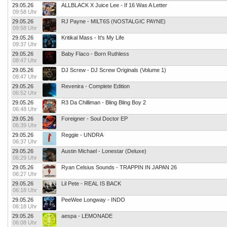
29.05.26
ALLBLACK X Juice Lee - If 16 Was A Letter
09:58 Uhr
29.05.26
RJ Payne - MILT6S (NOSTALGIC PAYNE)
09:58 Uhr
29.05.26
Kritikal Mass - It's My Life
09:37 Uhr
29.05.26
Baby Flaco - Born Ruthless
08:47 Uhr
29.05.26
DJ Screw - DJ Screw Originals (Volume 1)
08:47 Uhr
29.05.26
Revenira - Complete Edition
06:52 Uhr
29.05.26
R3 Da Chilliman - Bling Bling Boy 2
06:48 Uhr
29.05.26
Foreigner - Soul Doctor EP
06:39 Uhr
29.05.26
Reggie - UNDRA
06:37 Uhr
29.05.26
Austin Michael - Lonestar (Deluxe)
06:29 Uhr
29.05.26
Ryan Celsius Sounds - TRAPPIN IN JAPAN 26
06:27 Uhr
29.05.26
Lil Pete - REAL IS BACK
06:18 Uhr
29.05.26
PeeWee Longway - INDO
06:18 Uhr
29.05.26
aespa - LEMONADE
06:08 Uhr