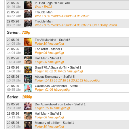
29.05.26
If I Had Legs I'd Kick You
04:46 Uhr
Web / EAC3
29.05.26
Trouble Man
03:32 Uhr
Web / DTS *Verkauf-Start: 04.06.2025*
29.05.26
Trouble Man
03:32 Uhr
Web / DTS *Verkauf-Start: 04.06.2025* HDR / Dolby Vision
Serien
.
720p
29.05.26
For All Mankind - Staffel 5
14:08 Uhr
Folge 10 hinzugefügt
29.05.26
The Artist - Staffel 1
14:04 Uhr
Folge 06 hinzugefügt
29.05.26
Half Man - Staffel 1
14:04 Uhr
Folge 06 hinzugefügt
29.05.26
Brasil 70: A Saga do Tri - Staffel 1
14:00 Uhr
Folgen 01 02 03 04 05 hinzugefügt
29.05.26
Abbott Elementary - Staffel 5
13:59 Uhr
Folgen 14 15 16 17 18 19 20 21 22 hinzugefügt
29.05.26
Calabasas Confidential - Staffel 1
09:55 Uhr
Folgen 01-08 hinzugefügt
Serien
.
1080p
29.05.26
Der Absolutwert von Liebe - Staffel 1
23:53 Uhr
Folgen 15 16 hinzugefügt
29.05.26
Half Man - Staffel 1
14:13 Uhr
Folge 06 hinzugefügt
29.05.26
Memory of a Killer - Staffel 1
14:04 Uhr
Folge 10 hinzugefügt