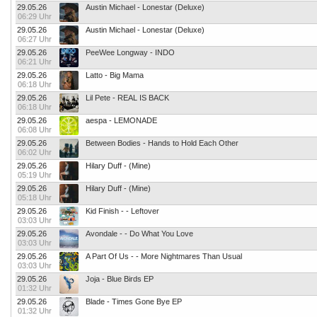
29.05.26
Austin Michael - Lonestar (Deluxe)
06:29 Uhr
29.05.26
Austin Michael - Lonestar (Deluxe)
06:27 Uhr
29.05.26
PeeWee Longway - INDO
06:21 Uhr
29.05.26
Latto - Big Mama
06:18 Uhr
29.05.26
Lil Pete - REAL IS BACK
06:18 Uhr
29.05.26
aespa - LEMONADE
06:08 Uhr
29.05.26
Between Bodies - Hands to Hold Each Other
06:02 Uhr
29.05.26
Hilary Duff - (Mine)
05:19 Uhr
29.05.26
Hilary Duff - (Mine)
05:18 Uhr
29.05.26
Kid Finish - - Leftover
03:03 Uhr
29.05.26
Avondale - - Do What You Love
03:03 Uhr
29.05.26
A Part Of Us - - More Nightmares Than Usual
03:03 Uhr
29.05.26
Joja - Blue Birds EP
01:32 Uhr
29.05.26
Blade - Times Gone Bye EP
01:32 Uhr