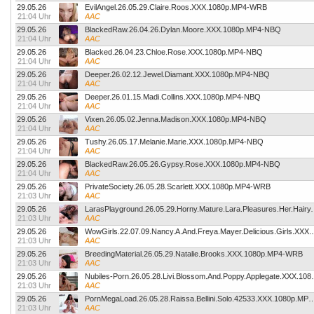
29.05.26
EvilAngel.26.05.29.Claire.Roos.XXX.1080p.MP4-WRB
21:04 Uhr
AAC
29.05.26
BlackedRaw.26.04.26.Dylan.Moore.XXX.1080p.MP4-NBQ
21:04 Uhr
AAC
29.05.26
Blacked.26.04.23.Chloe.Rose.XXX.1080p.MP4-NBQ
21:04 Uhr
AAC
29.05.26
Deeper.26.02.12.Jewel.Diamant.XXX.1080p.MP4-NBQ
21:04 Uhr
AAC
29.05.26
Deeper.26.01.15.Madi.Collins.XXX.1080p.MP4-NBQ
21:04 Uhr
AAC
29.05.26
Vixen.26.05.02.Jenna.Madison.XXX.1080p.MP4-NBQ
21:04 Uhr
AAC
29.05.26
Tushy.26.05.17.Melanie.Marie.XXX.1080p.MP4-NBQ
21:04 Uhr
AAC
29.05.26
BlackedRaw.26.05.26.Gypsy.Rose.XXX.1080p.MP4-NBQ
21:04 Uhr
AAC
29.05.26
PrivateSociety.26.05.28.Scarlett.XXX.1080p.MP4-WRB
21:03 Uhr
AAC
29.05.26
LarasPlayground.26.05.29.Horny.Mature.L
21:03 Uhr
AAC
29.05.26
WowGirls.22.07.09.Nancy.A.A
21:03 Uhr
AAC
29.05.26
BreedingMaterial.26.05.29.Natalie.Brooks.XXX.1080p.MP4-WRB
21:03 Uhr
AAC
29.05.26
Nubiles-Porn.26.05.28.Livi
21:03 Uhr
AAC
29.05.26
PornMegaLoad.26.05.28.Raissa.Bellini.Solo.42533
21:03 Uhr
AAC