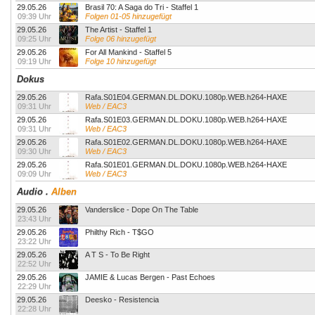
29.05.26
Brasil 70: A Saga do Tri - Staffel 1
09:39 Uhr
Folgen 01-05 hinzugefügt
29.05.26
The Artist - Staffel 1
09:25 Uhr
Folge 06 hinzugefügt
29.05.26
For All Mankind - Staffel 5
09:19 Uhr
Folge 10 hinzugefügt
Dokus
29.05.26
Rafa.S01E04.GERMAN.DL.DOKU.1080p.WEB.h264-HAXE
09:31 Uhr
Web / EAC3
29.05.26
Rafa.S01E03.GERMAN.DL.DOKU.1080p.WEB.h264-HAXE
09:31 Uhr
Web / EAC3
29.05.26
Rafa.S01E02.GERMAN.DL.DOKU.1080p.WEB.h264-HAXE
09:30 Uhr
Web / EAC3
29.05.26
Rafa.S01E01.GERMAN.DL.DOKU.1080p.WEB.h264-HAXE
09:09 Uhr
Web / EAC3
Audio
.
Alben
29.05.26
Vanderslice - Dope On The Table
23:43 Uhr
29.05.26
Philthy Rich - T$GO
23:22 Uhr
29.05.26
A T S - To Be Right
22:52 Uhr
29.05.26
JAMIE & Lucas Bergen - Past Echoes
22:29 Uhr
29.05.26
Deesko - Resistencia
22:28 Uhr