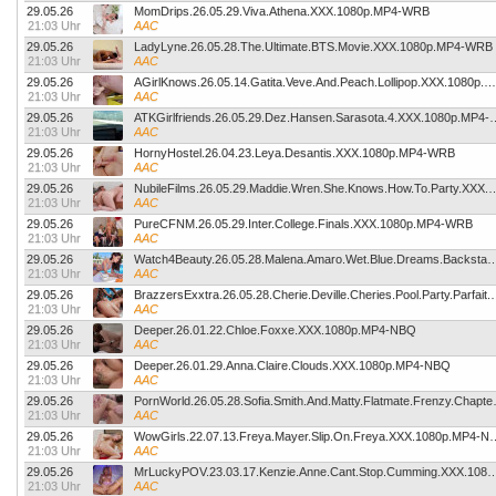
29.05.26
MomDrips.26.05.29.Viva.Athena.XXX.1080p.MP4-WRB
21:03 Uhr
AAC
29.05.26
LadyLyne.26.05.28.The.Ultimate.BTS.Movie.XXX.1080p.MP4-WRB
21:03 Uhr
AAC
29.05.26
AGirlKnows.26.05.14.Gatita.Veve.And.Peach.Lollipop.XXX.1080p.MP4-WRB
21:03 Uhr
AAC
29.05.26
ATKGirlfriends.26.05.29.Dez.Hansen
21:03 Uhr
AAC
29.05.26
HornyHostel.26.04.23.Leya.Desantis.XXX.1080p.MP4-WRB
21:03 Uhr
AAC
29.05.26
NubileFilms.26.05.29.Maddie.Wren.She.Knows.How
21:03 Uhr
AAC
29.05.26
PureCFNM.26.05.29.Inter.College.Finals.XXX.1080p.MP4-WRB
21:03 Uhr
AAC
29.05.26
Watch4Beauty.26.05.28.Malena.Amaro.Wet.Blue.Dreams.Backs
21:03 Uhr
AAC
29.05.26
BrazzersExxtra.26.05.28.Cherie.Devill
21:03 Uhr
AAC
29.05.26
Deeper.26.01.22.Chloe.Foxxe.XXX.1080p.MP4-NBQ
21:03 Uhr
AAC
29.05.26
Deeper.26.01.29.Anna.Claire.Clouds.XXX.1080p.MP4-NBQ
21:03 Uhr
AAC
29.05.26
PornWorld.26.05.28.Sof
21:03 Uhr
AAC
29.05.26
WowGirls.22.07.13.Freya.Mayer.Sli
21:03 Uhr
AAC
29.05.26
MrLuckyPOV.23.03.17.Kenzie.Anne.Cant.Stop.Cumming
21:03 Uhr
AAC