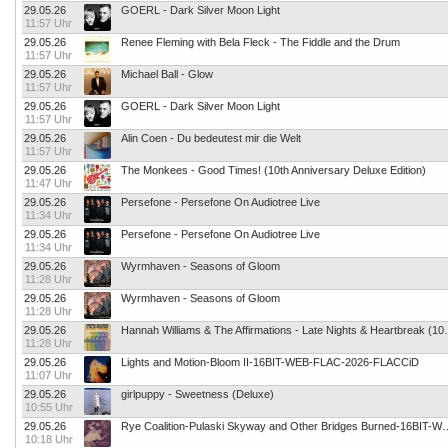
29.05.26
GOERL - Dark Silver Moon Light
11:57 Uhr
29.05.26
Renee Fleming with Bela Fleck - The Fiddle and the Drum
11:57 Uhr
29.05.26
Michael Ball - Glow
11:57 Uhr
29.05.26
GOERL - Dark Silver Moon Light
11:57 Uhr
29.05.26
Alin Coen - Du bedeutest mir die Welt
11:57 Uhr
29.05.26
The Monkees - Good Times! (10th Anniversary Deluxe Edition)
11:47 Uhr
29.05.26
Persefone - Persefone On Audiotree Live
11:34 Uhr
29.05.26
Persefone - Persefone On Audiotree Live
11:34 Uhr
29.05.26
Wyrmhaven - Seasons of Gloom
11:28 Uhr
29.05.26
Wyrmhaven - Seasons of Gloom
11:28 Uhr
29.05.26
Hannah Williams & The Affirmatio
11:28 Uhr
29.05.26
Lights and Motion-Bloom II-16BIT-WEB-FLAC-2026-FLACCiD
11:07 Uhr
29.05.26
girlpuppy - Sweetness (Deluxe)
10:55 Uhr
29.05.26
Rye Coalition-Pulaski Skyway and Other Bridg
10:18 Uhr