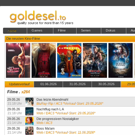
Home
Games
Filme
Serien
Dokus
Au
Die neusten Kino-Filme
Updateverlauf
01.06.2026
31.05.2026
30.05.2026
29.0
Filme
.
x264
29.05.26
Das letzte Abendmahl
21:18 Uhr
BluRay-Rip / AC3 *Verkauf-Start: 29.05.2026*
29.05.26
Nachtflug nach L A
21:18 Uhr
Web / EAC3 *Verkauf-Start: 29.05.2026*
29.05.26
Die progressiven Nostalgiker
21:14 Uhr
Web / AC3
29.05.26
Boss Ma'am
21:14 Uhr
Web / EAC3 *Verkauf-Start: 11.06.2026*