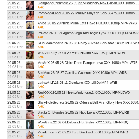
29.05.26
GangbangCreampie.26.05.22.Missionary.May.Edition.XXX.1080p.MP4-WRB
21:03 Uhr
AAC
29.05.26
PornMegaLoad.26.05.27.Marilyn.Mayson.Solo.35475.XXX.1080p.MP4-WRB
21:03 Uhr
AAC
29.05.26
Anilos.26.05.29.Nuria.Millan.Lets.Have.Fun.XXX.1080p.MP4-WRB
21:03 Uhr
AAC
29.05.26
Private.26.05.29.Agatha.Vega.And.Angie.Lynx.XXX.1080p.MP4-W
21:03 Uhr
AAC
29.05.26
ClubSweethearts.26.05.28.Nathy.Oliveira.Solo.XXX.1080p.MP4-W
21:03 Uhr
AAC
29.05.26
WetAndPuffy.26.05.29.Erika.Hitachi.XXX.1080p.MP4-WRB
21:03 Uhr
AAC
29.05.26
MetArtX.26.05.28.Claire.Roos.Pamper.Love.XXX.1080p.MP4-WRB
21:03 Uhr
AAC
29.05.26
SexMex.26.05.27.Carolina.Guerrero.XXX.1080p.MP4-WRB
21:03 Uhr
AAC
29.05.26
LatinaMILF.26.05.11.Octokuro.XXX.1080p.MP4-WRB
21:03 Uhr
AAC
29.05.26
Red-XXX.26.05.29.Heels.And.Hose.2.XXX.1080p.MP4-LEWD
21:03 Uhr
AAC
29.05.26
GloryHoleSecrets.26
21:03 Uhr
AAC
29.05.26
BlacksOnBlondes.26.05.29.Nico.Luva.XXX.1080p.MP4-WRB
21:03 Uhr
AAC
29.05.26
WowGirls.22.07.06.Debora.Hot.Styles.XXX.1080p.MP4-NBQ
21:03 Uhr
AAC
29.05.26
MomIsHorny.26.05.29.Tara.Blackwell.XXX.1080p.MP4-WRB
21:03 Uhr
AAC