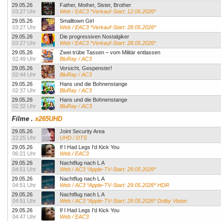
29.05.26
Father, Mother, Sister, Brother
03:27 Uhr
Web / EAC3 *Verkauf-Start: 12.06.2026*
29.05.26
Smalltown Girl
03:27 Uhr
Web / EAC3 *Verkauf-Start: 28.05.2026*
29.05.26
Die progressiven Nostalgiker
03:27 Uhr
Web / EAC3 *Verkauf-Start: 28.05.2026*
29.05.26
Zwei trübe Tassen – vom Militär entlassen
02:49 Uhr
BluRay / AC3
29.05.26
Vorsicht, Gespenster!
02:44 Uhr
BluRay / AC3
29.05.26
Hans und die Bohnenstange
02:37 Uhr
BluRay / AC3
29.05.26
Hans und die Bohnenstange
02:32 Uhr
BluRay / AC3
Filme
.
x265UHD
29.05.26
Joint Security Area
22:25 Uhr
UHD / DTS
29.05.26
If I Had Legs I'd Kick You
06:21 Uhr
Web / EAC3
29.05.26
Nachtflug nach L A
04:51 Uhr
Web / AC3 *Apple-TV-Start: 29.05.2026*
29.05.26
Nachtflug nach L A
04:51 Uhr
Web / AC3 *Apple-TV-Start: 29.05.2026* HDR
29.05.26
Nachtflug nach L A
04:51 Uhr
Web / AC3 *Apple-TV-Start: 29.05.2026* Dolby Vision
29.05.26
If I Had Legs I'd Kick You
04:47 Uhr
Web / EAC3