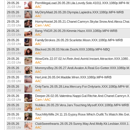
29.05.26
PornMegaLoad.26.
21:03 Uhr
AAC
29.05.26
MyDirtyMaid.26.05.28.Olympia.Lapiedra.XXX.1080p.MP4-WRB
21:03 Uhr
AAC
29.05.26
HornyHostel.26.05.21.C
21:03 Uhr
Cam / AAC
29.05.26
Bang.YNGR.26.05.29.Kimmie.Haze.XXX.1080p.MP4-WRB
21:03 Uhr
AAC
29.05.26
FamilyStrokes.26.05.29.Scarlette.Moon.XXX.1080p.MP4-WRB
21:03 Uhr
AAC
29.05.26
Blacked.26.05.03.Nicole.Doshi.XXX.1080p.MP4-NBQ
21:03 Uhr
AAC
29.05.26
WowGirls.22.07.02.Ivi.Rein.And.Astrid.Instant.A
21:03 Uhr
AAC
29.05.26
MommysBoy.26.05.27
21:03 Uhr
AAC
29.05.26
HerLimit.26.05.04.Maddie.Wren.XXX.1080p.MP4-WRB
21:03 Uhr
AAC
29.05.26
OnlyTarts.26.05.28.Lina.Merc
21:03 Uhr
AAC
29.05.26
Deeper.26.02.05.Valen
21:03 Uhr
Cam / AAC
29.05.26
Nubiles.26.05.29.Vera.Jarv.Touching.Myself.XXX.1080p.MP4-WRB
21:03 Uhr
AAC
29.05.26
TouchMyWife.24.11.15.Gyp
21:03 Uhr
AAC
29.05.26
ClubSweethearts.26.05.29.Sunny.Ma
21:03 Uhr
AAC