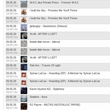
29.05.26
W A C aka Private Press - Forever W A C
10:18 Uhr
29.05.26
I built the Sky - Promise Me You'll Thrive
10:00 Uhr
29.05.26
I built the Sky - Promise Me You'll Thrive
10:00 Uhr
29.05.26
girlpuppy - Sweetness (Deluxe)
10:00 Uhr
29.05.26
Ye Ali - AFTER U LEFT
09:59 Uhr
29.05.26
feeble little horse - bitknot
09:59 Uhr
29.05.26
feeble little horse - bitknot
09:59 Uhr
29.05.26
Ye Ali - AFTER U LEFT
09:59 Uhr
29.05.26
Teik Aro - Traces Of Light
09:59 Uhr
29.05.26
Sylvan LaCue - Hoarding (EP) : A Memoir by Sylvan LaCue
09:58 Uhr
29.05.26
Sylvan LaCue - Hoarding (EP) : A Memoir by Sylvan LaCue
09:58 Uhr
29.05.26
Karen Nyame KG - Epiphany
09:57 Uhr
29.05.26
Sealess - Aura
09:57 Uhr
29.05.26
RJ Payne - MILT6S (NOSTALGIC PAYNE)
09:57 Uhr