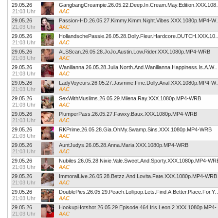
29.05.26
GangbangCreampie.26.05.22
21:03 Uhr
AAC
29.05.26
Passion-HD.26.05.27.K
21:03 Uhr
AAC
29.05.26
HollandschePassie.26.05.28.Dolly.Fleur
21:03 Uhr
AAC
29.05.26
ALSScan.26.05.28.JoJo.Austin.Low.Rider.XXX.1080p.MP4-WRB
21:03 Uhr
AAC
29.05.26
Wanilianna.26.05.28.Julia.North.And.Wanilianna.Happiness.Is.A.Warm
21:03 Uhr
AAC
29.05.26
LadyVoyeurs.26.05.27.J
21:03 Uhr
AAC
29.05.26
SexWithMuslims.26.05.29.Milena.Ray.XXX.1080p.MP4-WRB
21:03 Uhr
AAC
29.05.26
PlumperPass.26.05.27.Fawxy.Baux.XXX.1080p.MP4-WRB
21:03 Uhr
AAC
29.05.26
RKPrime.26.05.28.Gia.OhMy.Swamp.Sins.XXX.1080p.MP4-WRB
21:03 Uhr
AAC
29.05.26
AuntJudys.26.05.28.Anna.Maria.XXX.1080p.MP4-WRB
21:03 Uhr
AAC
29.05.26
Nubiles.26.05.28.Nixie.Vale.Sweet.And.Sporty.XXX.1080p.MP4-WR
21:03 Uhr
AAC
29.05.26
ImmoralLive.26.05.28.Betzz.And.Lovita.Fate.XXX.1080p.MP4-WRB
21:03 Uhr
AAC
29.05.26
DoublePies.26.05.29.Peach.Lollipop.Lets.Find.A.Better.Place.F
21:03 Uhr
AAC
29.05.26
HookupHotshot.26.
21:03 Uhr
AAC