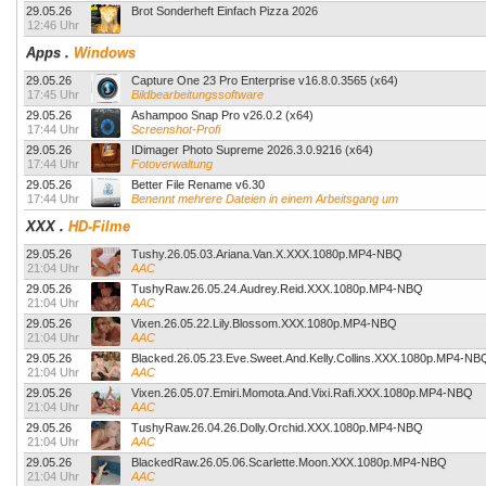
29.05.26
Brot Sonderheft Einfach Pizza 2026
12:46 Uhr
Apps
.
Windows
29.05.26
Capture One 23 Pro Enterprise v16.8.0.3565 (x64)
17:45 Uhr
Bildbearbeitungssoftware
29.05.26
Ashampoo Snap Pro v26.0.2 (x64)
17:44 Uhr
Screenshot-Profi
29.05.26
IDimager Photo Supreme 2026.3.0.9216 (x64)
17:44 Uhr
Fotoverwaltung
29.05.26
Better File Rename v6.30
17:44 Uhr
Benennt mehrere Dateien in einem Arbeitsgang um
XXX
.
HD-Filme
29.05.26
Tushy.26.05.03.Ariana.Van.X.XXX.1080p.MP4-NBQ
21:04 Uhr
AAC
29.05.26
TushyRaw.26.05.24.Audrey.Reid.XXX.1080p.MP4-NBQ
21:04 Uhr
AAC
29.05.26
Vixen.26.05.22.Lily.Blossom.XXX.1080p.MP4-NBQ
21:04 Uhr
AAC
29.05.26
Blacked.26.05.23.Eve.Sweet.And.Kelly.Collins.XXX.1080p.MP4-NB
21:04 Uhr
AAC
29.05.26
Vixen.26.05.07.Emiri.Momota.And.Vixi.Rafi.XXX.1080p.MP4-NBQ
21:04 Uhr
AAC
29.05.26
TushyRaw.26.04.26.Dolly.Orchid.XXX.1080p.MP4-NBQ
21:04 Uhr
AAC
29.05.26
BlackedRaw.26.05.06.Scarlette.Moon.XXX.1080p.MP4-NBQ
21:04 Uhr
AAC