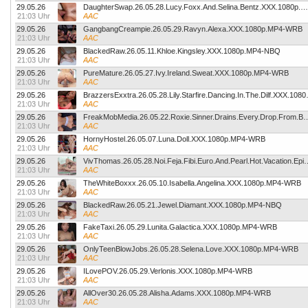
29.05.26
DaughterSwap.26.05.28.Lucy.Foxx.And.Selina.Bentz.XXX.1080p.MP4-WRB
21:03 Uhr
AAC
29.05.26
GangbangCreampie.26.05.29.Ravyn.Alexa.XXX.1080p.MP4-WRB
21:03 Uhr
AAC
29.05.26
BlackedRaw.26.05.11.Khloe.Kingsley.XXX.1080p.MP4-NBQ
21:03 Uhr
AAC
29.05.26
PureMature.26.05.27.Ivy.Ireland.Sweat.XXX.1080p.MP4-WRB
21:03 Uhr
AAC
29.05.26
BrazzersExxtra.26.05
21:03 Uhr
AAC
29.05.26
FreakMobMedia.26.05.22.Roxie.Sinner.Drains.Every.D
21:03 Uhr
AAC
29.05.26
HornyHostel.26.05.07.Luna.Doll.XXX.1080p.MP4-WRB
21:03 Uhr
AAC
29.05.26
VivThomas.26.05.28.Noi.Feja.Fibi.Euro.And.Pearl.
21:03 Uhr
AAC
29.05.26
TheWhiteBoxxx.26.05.10.Isabella.Angelina.XXX.1080p.MP4-WRB
21:03 Uhr
AAC
29.05.26
BlackedRaw.26.05.21.Jewel.Diamant.XXX.1080p.MP4-NBQ
21:03 Uhr
AAC
29.05.26
FakeTaxi.26.05.29.Lunita.Galactica.XXX.1080p.MP4-WRB
21:03 Uhr
AAC
29.05.26
OnlyTeenBlowJobs.26.05.28.Selena.Love.XXX.1080p.MP4-WRB
21:03 Uhr
AAC
29.05.26
ILovePOV.26.05.29.Verlonis.XXX.1080p.MP4-WRB
21:03 Uhr
AAC
29.05.26
AllOver30.26.05.28.Alisha.Adams.XXX.1080p.MP4-WRB
21:03 Uhr
AAC