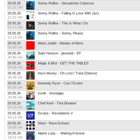
29.05.26
Sonny Rollins - Saxophone Colossus
21:22 Uhr
29.05.26
Sonny Rollins - Falling In Love With Jazz
21:22 Uhr
29.05.26
Sonny Rollins - This Is What I Do
21:17 Uhr
29.05.26
Sonny Rollins - Sonny, Please
21:13 Uhr
29.05.26
Mario Judah - Maniac of More
20:40 Uhr
29.05.26
Saint Harison - ghosted - EP
20:40 Uhr
29.05.26
Magic & Bird - GET THE TABLES
20:39 Uhr
29.05.26
Kevo Muney - Oh Lord I Tried (Deluxe)
20:39 Uhr
29.05.26
Kennedy Ryon - Can I Evolve
20:39 Uhr
29.05.26
Ironik - Nostalgia
20:39 Uhr
29.05.26
Chief Keef - Thot Breaker
20:23 Uhr
29.05.26
Oculus - Revelations V
20:12 Uhr
29.05.26
Shed - Rave Echoes
19:08 Uhr
29.05.26
Alpine Loop - - Making A Scene
18:22 Uhr