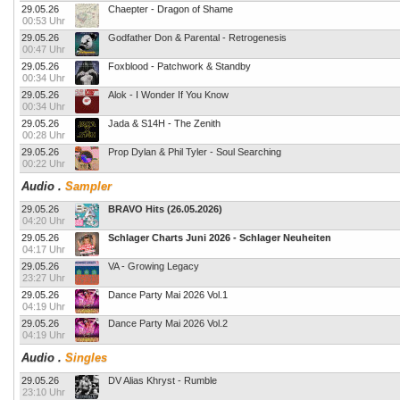
29.05.26
Chaepter - Dragon of Shame
00:53 Uhr
29.05.26
Godfather Don & Parental - Retrogenesis
00:47 Uhr
29.05.26
Foxblood - Patchwork & Standby
00:34 Uhr
29.05.26
Alok - I Wonder If You Know
00:34 Uhr
29.05.26
Jada & S14H - The Zenith
00:28 Uhr
29.05.26
Prop Dylan & Phil Tyler - Soul Searching
00:22 Uhr
Audio
.
Sampler
29.05.26
BRAVO Hits (26.05.2026)
04:20 Uhr
29.05.26
Schlager Charts Juni 2026 - Schlager Neuheiten
04:17 Uhr
29.05.26
VA - Growing Legacy
23:27 Uhr
29.05.26
Dance Party Mai 2026 Vol.1
04:19 Uhr
29.05.26
Dance Party Mai 2026 Vol.2
04:19 Uhr
Audio
.
Singles
29.05.26
DV Alias Khryst - Rumble
23:10 Uhr