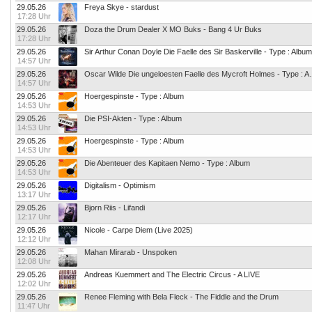
29.05.26
Freya Skye - stardust
17:28 Uhr
29.05.26
Doza the Drum Dealer X MO Buks - Bang 4 Ur Buks
17:28 Uhr
29.05.26
Sir Arthur Conan Doyle Die Faelle des Sir Baskerville - Type : Album
14:57 Uhr
29.05.26
Oscar Wilde Die ungeloes
14:57 Uhr
29.05.26
Hoergespinste - Type : Album
14:53 Uhr
29.05.26
Die PSI-Akten - Type : Album
14:53 Uhr
29.05.26
Hoergespinste - Type : Album
14:53 Uhr
29.05.26
Die Abenteuer des Kapitaen Nemo - Type : Album
14:53 Uhr
29.05.26
Digitalism - Optimism
13:17 Uhr
29.05.26
Bjorn Riis - Lifandi
12:17 Uhr
29.05.26
Nicole - Carpe Diem (Live 2025)
12:12 Uhr
29.05.26
Mahan Mirarab - Unspoken
12:08 Uhr
29.05.26
Andreas Kuemmert and The Electric Circus - A LIVE
12:02 Uhr
29.05.26
Renee Fleming with Bela Fleck - The Fiddle and the Drum
11:47 Uhr