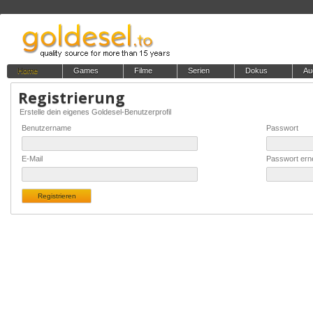
Home
Games
Filme
Serien
Dokus
Au
Registrierung
Erstelle dein eigenes Goldesel-Benutzerprofil
Benutzername
Passwort
E-Mail
Passwort ern
Registrieren